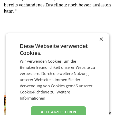
bereits vorhandenes Zustellnetz noch besser auslasten
kann.“
BEWERTEN SIE DIESEN ARTIKEL
×
Diese Webseite verwendet
Cookies.
Wir verwenden Cookies, um die
Facebook
Twitter
Messenger
WhatsApp
LinkedIn
XING
Teilen
Benutzerfreundlichkeit unserer Website zu
verbessern. Durch die weitere Nutzung
unserer Webseite stimmen Sie der
Verwendung von Cookies gemäß unserer
Cookie-Richtlinie zu.
Weitere
RETAIL
Informationen
Eine Bühne für Zirkularität: ARA und
Müller informieren am POS über
Kreislauffähigkeit
ALLE AKZEPTIEREN
Über den gesamten August hinweg rücken die