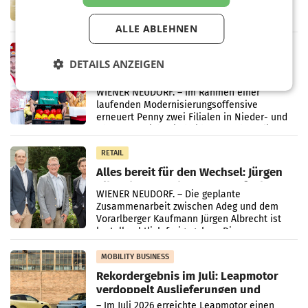
Altstoff Recycling Austria AG (ARA) und der
Handelskonzern Müller die Initiative
ALLE ABLEHNEN
„Kreislauf-Helden“ in allen österreichischen
Müller-Filialen
RETAIL
DETAILS ANZEIGEN
Penny modernisiert zwei Filialen in
Ober- und Niederösterreich
WIENER NEUDORF. – Im Rahmen einer
laufenden Modernisierungsoffensive
erneuert Penny zwei Filialen in Nieder- und
Oberösterreich. Die beiden Standorte liegen
in Haag sowie im rund
RETAIL
Alles bereit für den Wechsel: Jürgen
Albrecht setzt ab 1.1.2027 auf Adeg
WIENER NEUDORF. – Die geplante
Zusammenarbeit zwischen Adeg und dem
Vorarlberger Kaufmann Jürgen Albrecht ist
kartellrechtlich freigegeben: Die
Bundeswettbewerbsbehörde und der
Bundeskartellanwalt
MOBILITY BUSINESS
Rekordergebnis im Juli: Leapmotor
verdoppelt Auslieferungen und
überschreitet die 100.000er-Marke
– Im Juli 2026 erreichte Leapmotor einen