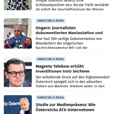
Unique relations besetzt eine
Schlüsselposition neu: Nicola Treitl verstärkt
ab sofort die Geschäftsleitung der Wiener
PR-Agentur an der Seite von Josef Kalina und
Anna Kalina-Mahr.
MARKETING & MEDIA
Ungarn: Journalisten
dokumentierten Manipulation und
Zensur
Eine fast 500-seitige Dokumentation von
Mitarbeitern der Ungarischen
Nachrichtenagentur MTI soll die
systematische Nachrichten-Manipulation und
Zensur bei der Agentur während der Zeit
MARKETING & MEDIA
Magenta Telekom erhöht
Investitionen trotz leichtem
Umsatzrückgang
Der anhaltende Druck auf den Digitalstandort
Österreich spiegelt sich in den aktuellen
Zahlen von Magenta Telekom wider. In den
ersten sechs Monaten des laufenden Jahres
verzeichnete
MARKETING & MEDIA
Studie zur Medienpräsenz: Wie
Österreichs ATX-Unternehmen