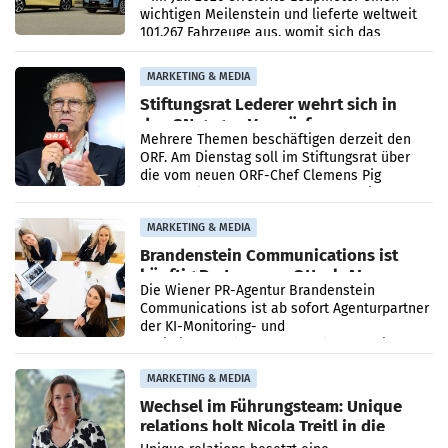
wichtigen Meilenstein und lieferte weltweit
101.267 Fahrzeuge aus, womit sich das
Ergebnis gegenüber Juli 2025 mehr als
verdoppelte (+102
MARKETING & MEDIA
Stiftungsrat Lederer wehrt sich in
den SN gegen Vorwürfe
Mehrere Themen beschäftigen derzeit den
ORF. Am Dienstag soll im Stiftungsrat über
die vom neuen ORF-Chef Clemens Pig
vorgeschlagenen Besetzungen für die
Direktionen abgestimmt werden.
MARKETING & MEDIA
Brandenstein Communications ist
künftig Partner von OtterlyAI
Die Wiener PR-Agentur Brandenstein
Communications ist ab sofort Agenturpartner
der KI-Monitoring- und
Optimierungsplattform OtterlyAI. Damit baut
die Agentur ihr Leistungsportfolio
MARKETING & MEDIA
Wechsel im Führungsteam: Unique
relations holt Nicola Treitl in die
Geschäftsleitung