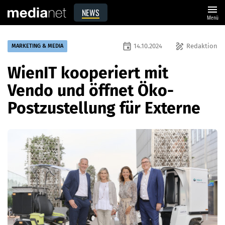
menu
NEWS
Menü
event
draw
14.10.2024
Redaktion
MARKETING & MEDIA
WienIT kooperiert mit
Vendo und öffnet Öko-
Postzustellung für Externe