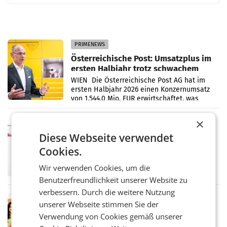
PRIMENEWS
Österreichische Post: Umsatzplus im
ersten Halbjahr trotz schwachem
Briefgeschäft
WIEN Die Österreichische Post AG hat im
ersten Halbjahr 2026 einen Konzernumsatz
von 1.544,0 Mio. EUR erwirtschaftet, was
einem Plus von 3,8 Prozent gegenüber dem
Vergleichszeitraum
×
MARKETING & MEDIA
ProSiebenSat.1 spart und macht
Diese Webseite verwendet
überraschend viel Gewinn
Cookies.
UNTERFÖHRING/MAILAND/AMSTERDAM. Der
Fernsehkonzern ProSiebenSat.1 hat im
Wir verwenden Cookies, um die
Frühjahr dank Kostensenkungen operativ
Benutzerfreundlichkeit unserer Website zu
wieder Gewinn gemacht und die
Markterwartung deutlich übertroffen.
verbessern. Durch die weitere Nutzung
RETAIL
unserer Webseite stimmen Sie der
Eine Bühne für Zirkularität: ARA und
Verwendung von Cookies gemäß unserer
Müller informieren am POS über