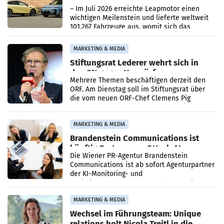
überschreitet die 100.000er-Marke
– Im Juli 2026 erreichte Leapmotor einen
wichtigen Meilenstein und lieferte weltweit
101.267 Fahrzeuge aus, womit sich das
Ergebnis gegenüber Juli 2025 mehr als
verdoppelte (+102
MARKETING & MEDIA
Stiftungsrat Lederer wehrt sich in
den SN gegen Vorwürfe
Mehrere Themen beschäftigen derzeit den
ORF. Am Dienstag soll im Stiftungsrat über
die vom neuen ORF-Chef Clemens Pig
vorgeschlagenen Besetzungen für die
Direktionen abgestimmt werden.
MARKETING & MEDIA
Brandenstein Communications ist
künftig Partner von OtterlyAI
Die Wiener PR-Agentur Brandenstein
Communications ist ab sofort Agenturpartner
der KI-Monitoring- und
Optimierungsplattform OtterlyAI. Damit baut
die Agentur ihr Leistungsportfolio
MARKETING & MEDIA
Wechsel im Führungsteam: Unique
relations holt Nicola Treitl in die