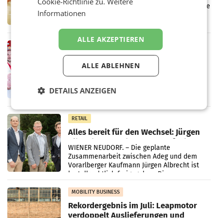
Cookie-Richtlinie zu.
Weitere
Kreislauffähigkeit
Über den gesamten August hinweg rücken die
Informationen
Altstoff Recycling Austria AG (ARA) und der
Handelskonzern Müller die Initiative
„Kreislauf-Helden“ in allen österreichischen
ALLE AKZEPTIEREN
Müller-Filialen
RETAIL
Penny modernisiert zwei Filialen in
ALLE ABLEHNEN
Ober- und Niederösterreich
WIENER NEUDORF. – Im Rahmen einer
laufenden Modernisierungsoffensive
DETAILS ANZEIGEN
erneuert Penny zwei Filialen in Nieder- und
Oberösterreich. Die beiden Standorte liegen
in Haag sowie im rund
RETAIL
Alles bereit für den Wechsel: Jürgen
Albrecht setzt ab 1.1.2027 auf Adeg
WIENER NEUDORF. – Die geplante
Zusammenarbeit zwischen Adeg und dem
Vorarlberger Kaufmann Jürgen Albrecht ist
kartellrechtlich freigegeben: Die
Bundeswettbewerbsbehörde und der
Bundeskartellanwalt
MOBILITY BUSINESS
Rekordergebnis im Juli: Leapmotor
verdoppelt Auslieferungen und