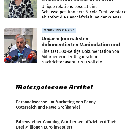
Geschäftsleitung
Unique relations besetzt eine
Schlüsselposition neu: Nicola Treitl verstärkt
ab sofort die Geschäftsleitung der Wiener
PR-Agentur an der Seite von Josef Kalina und
Anna Kalina-Mahr.
MARKETING & MEDIA
Ungarn: Journalisten
dokumentierten Manipulation und
Zensur
Eine fast 500-seitige Dokumentation von
Mitarbeitern der Ungarischen
Nachrichtenagentur MTI soll die
systematische Nachrichten-Manipulation und
Zensur bei der Agentur während der Zeit
Meistgelesene Artikel
Personalwechsel im Marketing von Penny
Österreich und Rewe Großhandel
Falkensteiner Camping Wörthersee offiziell eröffnet:
Drei Millionen Euro investiert