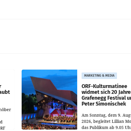
MARKETING & MEDIA
r
ORF-Kulturmatinee
aubt
widmet sich 20 Jahr
Grafenegg Festival 
Peter Simonischek
chöber
Am Sonntag, dem 9. Aug
2026, begleitet Lillian M
nd
das Publikum ab 9.05 Uh
ORF