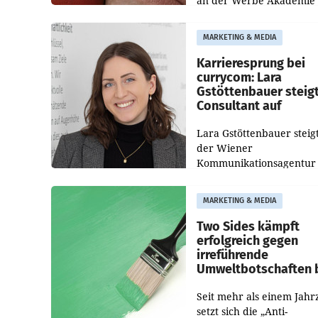
an der Werbe Akademie“
die Bildungseinrichtung 
WIFI Wien eine neue
MARKETING & MEDIA
Imagekampagne gestarte
Karrieresprung bei
currycom: Lara
Gstöttenbauer steig
Consultant auf
Lara Gstöttenbauer steigt
der Wiener
Kommunikationsagentur
currycom communicatio
partners zum Consultant 
MARKETING & MEDIA
Die 27-jährige Beraterin
betreut Kundinnen und
Two Sides kämpft
Kunden in den Bereiche
erfolgreich gegen
irreführende
Umweltbotschaften 
Papiereinsatz
Seit mehr als einem Jahr
setzt sich die „Anti-