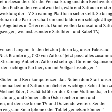
hnet insbesondere für die Vermarktung und den Reichweite
 den Endkunden verantwortlich, während Zattoo in erster
wicklung der TV-Streaming-Plattform sicherstellt. So brin
enz in die Partnerschaft ein und bilden ein schlagkräftig
Angebotes in Österreich. Damit wollen krone.at und Zatt
gswegen, wie insbesondere Satelliten- und Kabel-TV,
r seit Langem. In den letzten Jahren lag unser Fokus auf
ick Brambring, CEO von Zattoo. “Jetzt passt alles zusamm
Streaming-Anbieter. Zattoo ist sehr gut für eine Expansion
 den richtigen Partner, um mit Vollgas loszulegen."
en Säulen und Kernkompetenzen dar. Neben dem Start unser
menarbeit mit Zattoo ein nächster wichtiger Schritt hin z
Michael Eder, Geschäftsführer der Krone Multimedia, erfr
echnung und können allen Österreicherinnen und
eten, mit dem sie krone TV und Dutzende weitere Sender
rwegs am Smartphone oder Tablet genießen können.”