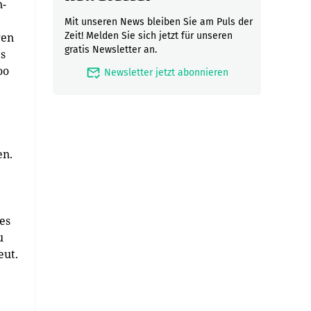
n-
Mit unseren News bleiben Sie am Puls der
gen
Zeit! Melden Sie sich jetzt für unseren
gratis Newsletter an.
es
oo
mark_email_read
Newsletter jetzt abonnieren
en.
es
u
eut.