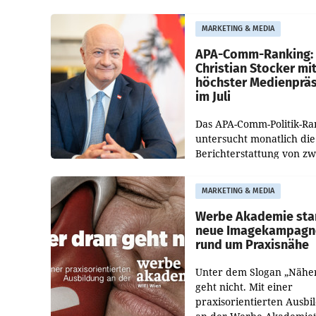
bestätigte gegenüber de
entsprechende
MARKETING & MEDIA
Medienberichte.
APA-Comm-Ranking:
Christian Stocker mi
höchster Medienprä
im Juli
Das APA-Comm-Politik-Ra
untersucht monatlich die
Berichterstattung von zw
österreichischen
Tageszeitungen und analy
MARKETING & MEDIA
welche Politikerinnen un
Politiker Österreichs die
Werbe Akademie sta
neue Imagekampagn
rund um Praxisnähe
Unter dem Slogan „Nähe
geht nicht. Mit einer
praxisorientierten Ausbi