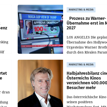
durch die ORF-
r APA
„Kulturmatinee“. Die Se
MARKETING & MEDIA
startet mit der Dokumen
„20 Jahre Grafenegg
Prozess zu Warner-
t
Übernahme erst im 
senz
2027
LOS ANGELES Die gepla
nking
Übernahme des Hollywo
Urgesteins Warner Broth
ölf
durch den Rivalen Para
wird noch lange in der
siert,
Schwebe bleiben. Eine
MARKETING & MEDIA
d
Richterin setzte den Proz
rtet
Halbjahresbilanz cin
e
Österreichs Kinos
verzeichnen 400.00
Besucher mehr
r dran
Das österreichische Kino 
seinen positiven
ldung
Wachstumskurs fort. Mit