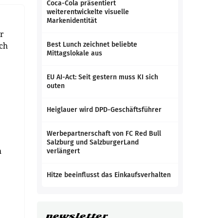
Coca-Cola präsentiert
weiterentwickelte visuelle
Markenidentität
er
ich
Best Lunch zeichnet beliebte
Mittagslokale aus
EU AI-Act: Seit gestern muss KI sich
outen
Heiglauer wird DPD-Geschäftsführer
Werbepartnerschaft von FC Red Bull
Salzburg und SalzburgerLand
m
verlängert
Hitze beeinflusst das Einkaufsverhalten
newsletter