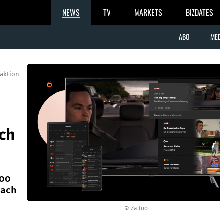
NEWS
TV
MARKETS
BIZDATES
ABO
MED
aktion
ch
too
nach
© Zattoo