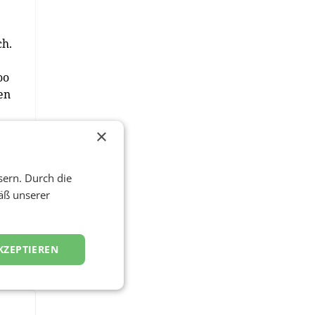
ch.
oo
en
e
×
s
sern. Durch die
äß unserer
KZEPTIEREN