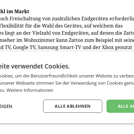
ahl im Markt
och Freischaltung von zusätzlichen Endgeräten erforderli
Flexibilität für die Wahl des Gerätes, auf welchem das
liegt an der Vielzahl von Endgeräten, auf denen die Zatt
rnseher im Wohnzimmer kann Zattoo zum Beispiel mit sein
id TV, Google TV, Samsung Smart-TV und der Xbox genutzt
 auch auf dem Laptop oder PC über den Webbrowser sowi
hones und Tablets gestreamt werden. Für die Nutzung mus
ite verwendet Cookies.
 App Store heruntergeladen werden und kann dann sofort
e, Decoder-Karten, Kabel, Boxen oder Freischaltung von
okies, um die Benutzerfreundlichkeit unserer Website zu verbes
unserer Webseite stimmen Sie der Verwendung von Cookies gem
 zu.
Weitere Informationen
EIGEN
ALLE ABLEHNEN
ALLE A