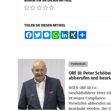
BEWERTEN SIE DIESEN ARTIKEL
TEILEN SIE DIESEN ARTIKEL
Facebook
Twitter
Messenger
WhatsApp
LinkedIn
XING
Teilen
PRIMENEWS
ORF III: Peter Schöbe
abberufen und beurl
WIEN ORF-III-Co-
Geschäftsführer Peter S
ist wegen Compliance-
Vorwürfen abberufen u
beurlaubt worden. Der 