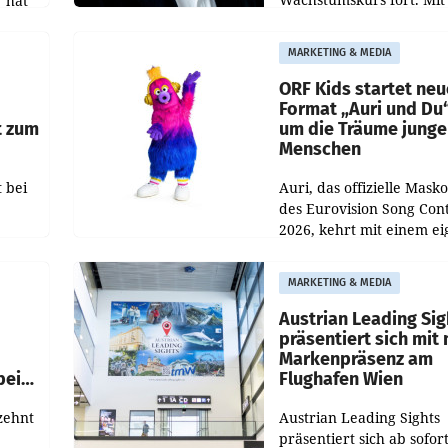
 hat
rund 400.000 Besucheri
des
und Besucher höheren
MARKETING & MEDIA
Nettoreichweite im erst
t.
Halbjahr 2026 gegenüb
ORF Kids startet ne
Format „Auri und Du
t zum
um die Träume junge
Menschen
 bei
Auri, das offizielle Mask
des Eurovision Song Cont
2026, kehrt mit einem e
n
Format auf den Bildschi
auf.
zurück. In der neuen S
MARKETING & MEDIA
„Auri und Du“ bei ORF K
steht
Austrian Leading Sig
n
präsentiert sich mit
Markenpräsenz am
beim
Flughafen Wien
zehnt
Austrian Leading Sights
präsentiert sich ab sofor