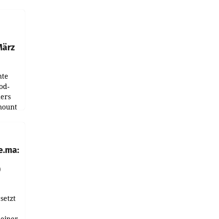
ndung
tation
März
nte
od-
ers
mount
ess zu
e.ma:
0
setzt
 einer