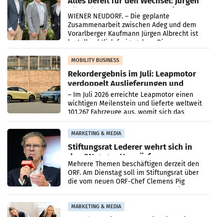
Alles bereit für den Wechsel: Jürgen
Albrecht setzt ab 1.1.2027 auf Adeg
WIENER NEUDORF. – Die geplante
Zusammenarbeit zwischen Adeg und dem
Vorarlberger Kaufmann Jürgen Albrecht ist
kartellrechtlich freigegeben: Die
Bundeswettbewerbsbehörde und der
Bundeskartellanwalt
MOBILITY BUSINESS
Rekordergebnis im Juli: Leapmotor
verdoppelt Auslieferungen und
überschreitet die 100.000er-Marke
– Im Juli 2026 erreichte Leapmotor einen
wichtigen Meilenstein und lieferte weltweit
101.267 Fahrzeuge aus, womit sich das
Ergebnis gegenüber Juli 2025 mehr als
verdoppelte (+102
MARKETING & MEDIA
Stiftungsrat Lederer wehrt sich in
den SN gegen Vorwürfe
Mehrere Themen beschäftigen derzeit den
ORF. Am Dienstag soll im Stiftungsrat über
die vom neuen ORF-Chef Clemens Pig
vorgeschlagenen Besetzungen für die
Direktionen abgestimmt werden.
MARKETING & MEDIA