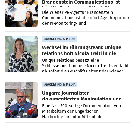
Brandenstein Communications ist
künftig Partner von OtterlyAI
Die Wiener PR-Agentur Brandenstein
Communications ist ab sofort Agenturpartner
der KI-Monitoring- und
Optimierungsplattform OtterlyAI. Damit baut
die Agentur ihr Leistungsportfolio
MARKETING & MEDIA
Wechsel im Führungsteam: Unique
relations holt Nicola Treitl in die
Geschäftsleitung
Unique relations besetzt eine
Schlüsselposition neu: Nicola Treitl verstärkt
ab sofort die Geschäftsleitung der Wiener
PR-Agentur an der Seite von Josef Kalina und
Anna Kalina-Mahr.
MARKETING & MEDIA
Ungarn: Journalisten
dokumentierten Manipulation und
Zensur
Eine fast 500-seitige Dokumentation von
Mitarbeitern der Ungarischen
Nachrichtenagentur MTI soll die
systematische Nachrichten-Manipulation und
Zensur bei der Agentur während der Zeit