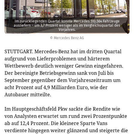
Im zurückliegenden Quartal konnte Mercedes 510.564 Fahrzeuge
ausliefern – um 3,7 Prozent weniger als im Vergleichsquartal des
Vorjahres.
© Mercedes Benz AG
STUTTGART. Mercedes-Benz hat im dritten Quartal
aufgrund von Lieferproblemen und härterem
Wettbewerb deutlich weniger Gewinn eingefahren.
Der bereinigte Betriebsgewinn sank von Juli bis
September gegenüber dem Vorjahreszeitraum um
acht Prozent auf 4,9 Milliarden Euro, wie der
Autobauer mitteilte.
Im Hauptgeschäftsfeld Pkw sackte die Rendite wie
von Analysten erwartet um rund zwei Prozentpunkte
ab auf 12,4 Prozent. Die kleinere Sparte Vans
verdiente hingegen weiter glänzend und steigerte die