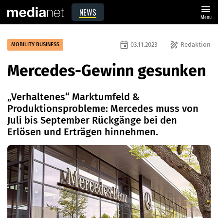
menu
NEWS
Menü
event
draw
03.11.2023
Redaktion
MOBILITY BUSINESS
Mercedes-Gewinn gesunken
„Verhaltenes“ Marktumfeld &
Produktionsprobleme: Mercedes muss von
Juli bis September Rückgänge bei den
Erlösen und Erträgen hinnehmen.