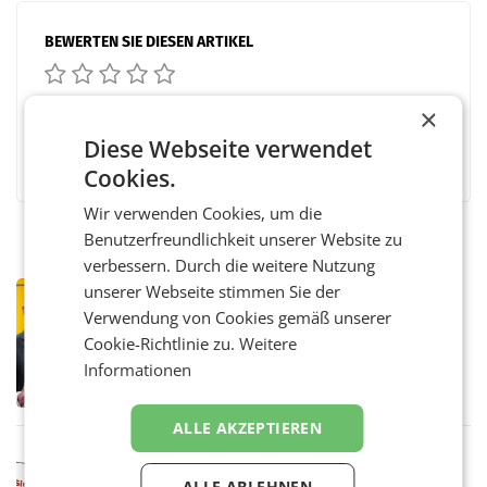
BEWERTEN SIE DIESEN ARTIKEL
×
Diese Webseite verwendet
Facebook
Twitter
Messenger
WhatsApp
LinkedIn
XING
Teilen
Cookies.
Wir verwenden Cookies, um die
Benutzerfreundlichkeit unserer Website zu
verbessern. Durch die weitere Nutzung
unserer Webseite stimmen Sie der
PRIMENEWS
Verwendung von Cookies gemäß unserer
Österreichische Post: Umsatzplus im
ersten Halbjahr trotz schwachem
Cookie-Richtlinie zu.
Weitere
Briefgeschäft
WIEN Die Österreichische Post AG hat im
Informationen
ersten Halbjahr 2026 einen Konzernumsatz
von 1.544,0 Mio. EUR erwirtschaftet, was
einem Plus von 3,8 Prozent gegenüber dem
ALLE AKZEPTIEREN
Vergleichszeitraum
MARKETING & MEDIA
ProSiebenSat.1 spart und macht
ALLE ABLEHNEN