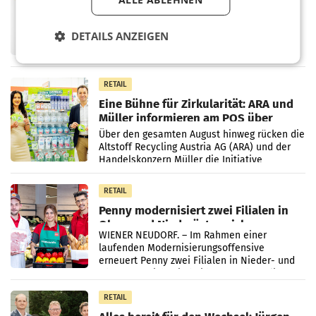
überraschend viel Gewinn
UNTERFÖHRING/MAILAND/AMSTERDAM. Der
DETAILS ANZEIGEN
Fernsehkonzern ProSiebenSat.1 hat im
Frühjahr dank Kostensenkungen operativ
wieder Gewinn gemacht und die
Markterwartung deutlich übertroffen.
RETAIL
Eine Bühne für Zirkularität: ARA und
Müller informieren am POS über
Kreislauffähigkeit
Über den gesamten August hinweg rücken die
Altstoff Recycling Austria AG (ARA) und der
Handelskonzern Müller die Initiative
„Kreislauf-Helden“ in allen österreichischen
Müller-Filialen
RETAIL
Penny modernisiert zwei Filialen in
Ober- und Niederösterreich
WIENER NEUDORF. – Im Rahmen einer
laufenden Modernisierungsoffensive
erneuert Penny zwei Filialen in Nieder- und
Oberösterreich. Die beiden Standorte liegen
in Haag sowie im rund
RETAIL