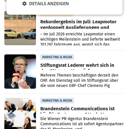
kartellrechtlich freigegeben: Die
DETAILS ANZEIGEN
Bundeswettbewerbsbehörde und der
Bundeskartellanwalt
MOBILITY BUSINESS
Rekordergebnis im Juli: Leapmotor
verdoppelt Auslieferungen und
überschreitet die 100.000er-Marke
– Im Juli 2026 erreichte Leapmotor einen
wichtigen Meilenstein und lieferte weltweit
101.267 Fahrzeuge aus, womit sich das
Ergebnis gegenüber Juli 2025 mehr als
verdoppelte (+102
MARKETING & MEDIA
Stiftungsrat Lederer wehrt sich in
den SN gegen Vorwürfe
Mehrere Themen beschäftigen derzeit den
ORF. Am Dienstag soll im Stiftungsrat über
die vom neuen ORF-Chef Clemens Pig
vorgeschlagenen Besetzungen für die
Direktionen abgestimmt werden.
MARKETING & MEDIA
Brandenstein Communications ist
künftig Partner von OtterlyAI
Die Wiener PR-Agentur Brandenstein
Communications ist ab sofort Agenturpartner