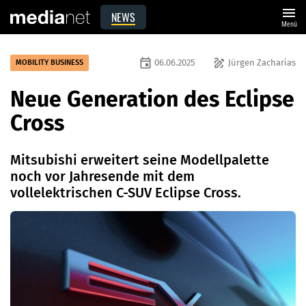
menu
NEWS
Menü
event
draw
06.06.2025
Jürgen Zacharias
MOBILITY BUSINESS
Neue Generation des Eclipse
Cross
Mitsubishi erweitert seine Modellpalette
noch vor Jahresende mit dem
vollelektrischen C-SUV Eclipse Cross.