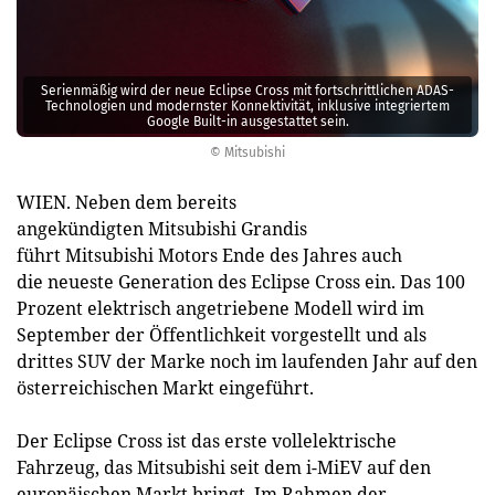
Serienmäßig wird der neue Eclipse Cross mit fortschrittlichen ADAS-
Technologien und modernster Konnektivität, inklusive integriertem
Google Built-in ausgestattet sein.
© Mitsubishi
WIEN. Neben dem bereits
angekündigten Mitsubishi Grandis
führt Mitsubishi Motors Ende des Jahres auch
die neueste Generation des Eclipse Cross ein. Das 100
Prozent elektrisch angetriebene Modell wird im
September der Öffentlichkeit vorgestellt und als
drittes SUV der Marke noch im laufenden Jahr auf den
österreichischen Markt eingeführt.
Der Eclipse Cross ist das erste vollelektrische
Fahrzeug, das Mitsubishi seit dem i-MiEV auf den
europäischen Markt bringt. Im Rahmen der