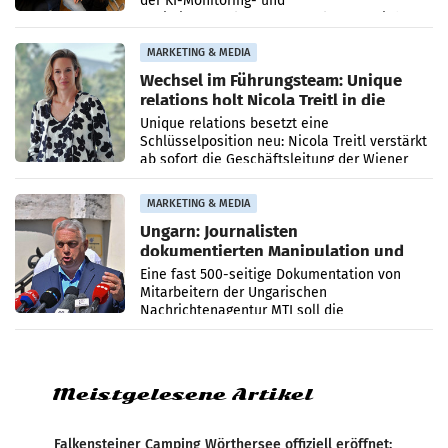
der KI-Monitoring- und
Optimierungsplattform OtterlyAI. Damit baut
die Agentur ihr Leistungsportfolio
MARKETING & MEDIA
Wechsel im Führungsteam: Unique
relations holt Nicola Treitl in die
Geschäftsleitung
Unique relations besetzt eine
Schlüsselposition neu: Nicola Treitl verstärkt
ab sofort die Geschäftsleitung der Wiener
PR-Agentur an der Seite von Josef Kalina und
Anna Kalina-Mahr.
MARKETING & MEDIA
Ungarn: Journalisten
dokumentierten Manipulation und
Zensur
Eine fast 500-seitige Dokumentation von
Mitarbeitern der Ungarischen
Nachrichtenagentur MTI soll die
systematische Nachrichten-Manipulation und
Zensur bei der Agentur während der Zeit
Meistgelesene Artikel
Falkensteiner Camping Wörthersee offiziell eröffnet: