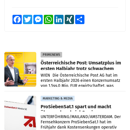
Facebook
Twitter
Messenger
WhatsApp
LinkedIn
XING
Teilen
PRIMENEWS
Österreichische Post: Umsatzplus im
ersten Halbjahr trotz schwachem
Briefgeschäft
WIEN Die Österreichische Post AG hat im
ersten Halbjahr 2026 einen Konzernumsatz
von 1.544,0 Mio. EUR erwirtschaftet, was
einem Plus von 3,8 Prozent gegenüber dem
Vergleichszeitraum
MARKETING & MEDIA
ProSiebenSat.1 spart und macht
überraschend viel Gewinn
UNTERFÖHRING/MAILAND/AMSTERDAM. Der
Fernsehkonzern ProSiebenSat.1 hat im
Frühjahr dank Kostensenkungen operativ