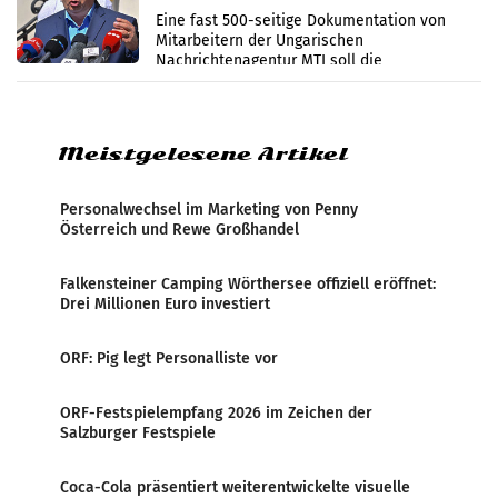
Zensur
Eine fast 500-seitige Dokumentation von
Mitarbeitern der Ungarischen
Nachrichtenagentur MTI soll die
systematische Nachrichten-Manipulation und
Zensur bei der Agentur während der Zeit
Meistgelesene Artikel
Personalwechsel im Marketing von Penny
Österreich und Rewe Großhandel
Falkensteiner Camping Wörthersee offiziell eröffnet:
Drei Millionen Euro investiert
ORF: Pig legt Personalliste vor
ORF-Festspielempfang 2026 im Zeichen der
Salzburger Festspiele
Coca-Cola präsentiert weiterentwickelte visuelle