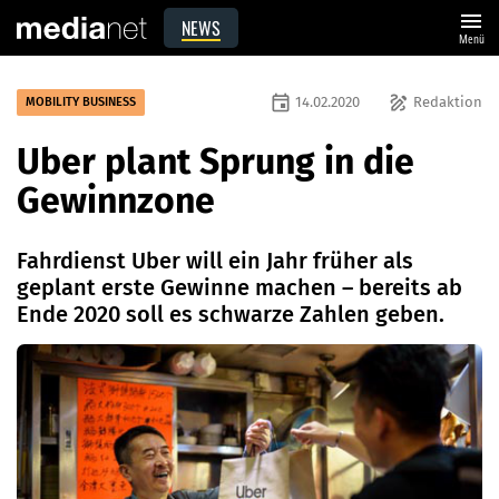
menu
NEWS
Menü
event
draw
14.02.2020
Redaktion
MOBILITY BUSINESS
Uber plant Sprung in die
Gewinnzone
Fahrdienst Uber will ein Jahr früher als
geplant erste Gewinne machen – bereits ab
Ende 2020 soll es schwarze Zahlen geben.