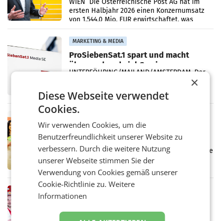
Briefgeschäft
WIEN Die Österreichische Post AG hat im
ersten Halbjahr 2026 einen Konzernumsatz
von 1.544,0 Mio. EUR erwirtschaftet, was
einem Plus von 3,8 Prozent gegenüber dem
Vergleichszeitraum
MARKETING & MEDIA
ProSiebenSat.1 spart und macht
überraschend viel Gewinn
UNTERFÖHRING/MAILAND/AMSTERDAM. Der
×
Fernsehkonzern ProSiebenSat.1 hat im
Frühjahr dank Kostensenkungen operativ
Diese Webseite verwendet
wieder Gewinn gemacht und die
Cookies.
Markterwartung deutlich übertroffen.
RETAIL
Wir verwenden Cookies, um die
Eine Bühne für Zirkularität: ARA und
Benutzerfreundlichkeit unserer Website zu
Müller informieren am POS über
verbessern. Durch die weitere Nutzung
Kreislauffähigkeit
Über den gesamten August hinweg rücken die
Altstoff Recycling Austria AG (ARA) und der
unserer Webseite stimmen Sie der
Handelskonzern Müller die Initiative
Verwendung von Cookies gemäß unserer
„Kreislauf-Helden“ in allen österreichischen
Cookie-Richtlinie zu.
Weitere
Müller-Filialen
RETAIL
Informationen
Penny modernisiert zwei Filialen in
Ober- und Niederösterreich