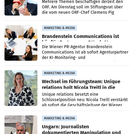
Mehrere Themen beschäftigen derzeit den
ORF. Am Dienstag soll im Stiftungsrat über
die vom neuen ORF-Chef Clemens Pig
vorgeschlagenen Besetzungen für die
Direktionen abgestimmt werden.
MARKETING & MEDIA
Brandenstein Communications ist
künftig Partner von OtterlyAI
Die Wiener PR-Agentur Brandenstein
Communications ist ab sofort Agenturpartner
der KI-Monitoring- und
Optimierungsplattform OtterlyAI. Damit baut
die Agentur ihr Leistungsportfolio
MARKETING & MEDIA
Wechsel im Führungsteam: Unique
relations holt Nicola Treitl in die
Geschäftsleitung
Unique relations besetzt eine
Schlüsselposition neu: Nicola Treitl verstärkt
ab sofort die Geschäftsleitung der Wiener
PR-Agentur an der Seite von Josef Kalina und
Anna Kalina-Mahr.
MARKETING & MEDIA
Ungarn: Journalisten
dokumentierten Manipulation und