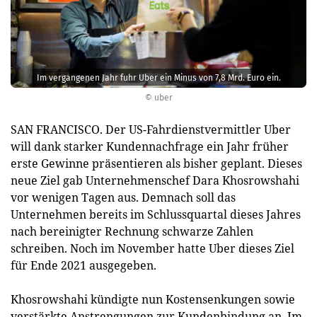
Im vergangenen Jahr fuhr Uber ein Minus von 7,8 Mrd. Euro ein.
© uber
SAN FRANCISCO. Der US-Fahrdienstvermittler Uber
will dank starker Kundennachfrage ein Jahr früher
erste Gewinne präsentieren als bisher geplant. Dieses
neue Ziel gab Unternehmenschef Dara Khosrowshahi
vor wenigen Tagen aus. Demnach soll das
Unternehmen bereits im Schlussquartal dieses Jahres
nach bereinigter Rechnung schwarze Zahlen
schreiben. Noch im November hatte Uber dieses Ziel
für Ende 2021 ausgegeben.
Khosrowshahi kündigte nun Kostensenkungen sowie
verstärkte Anstrengungen zur Kundenbindung an. Im