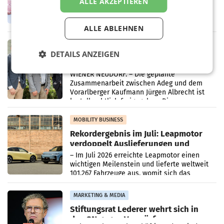
WIENER NEUDORF. – Im Rahmen einer
ALLE AKZEPTIEREN
laufenden Modernisierungsoffensive
erneuert Penny zwei Filialen in Nieder- und
Oberösterreich. Die beiden Standorte liegen
ALLE ABLEHNEN
in Haag sowie im rund
RETAIL
DETAILS ANZEIGEN
Alles bereit für den Wechsel: Jürgen
Albrecht setzt ab 1.1.2027 auf Adeg
WIENER NEUDORF. – Die geplante
Zusammenarbeit zwischen Adeg und dem
Vorarlberger Kaufmann Jürgen Albrecht ist
kartellrechtlich freigegeben: Die
Bundeswettbewerbsbehörde und der
Bundeskartellanwalt
MOBILITY BUSINESS
Rekordergebnis im Juli: Leapmotor
verdoppelt Auslieferungen und
überschreitet die 100.000er-Marke
– Im Juli 2026 erreichte Leapmotor einen
wichtigen Meilenstein und lieferte weltweit
101.267 Fahrzeuge aus, womit sich das
Ergebnis gegenüber Juli 2025 mehr als
verdoppelte (+102
MARKETING & MEDIA
Stiftungsrat Lederer wehrt sich in
den SN gegen Vorwürfe