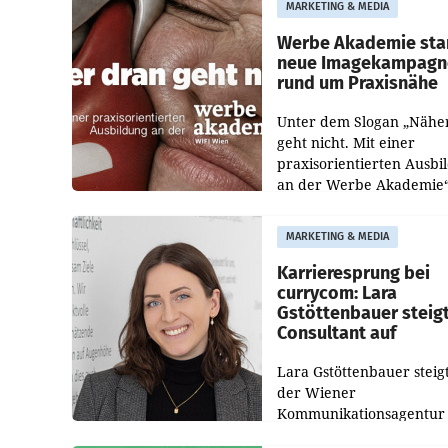
MARKETING & MEDIA
welche Politikerinnen un
Politiker Österreichs die
Werbe Akademie sta
neue Imagekampagn
rund um Praxisnähe
Unter dem Slogan „Nähe
geht nicht. Mit einer
praxisorientierten Ausbi
an der Werbe Akademie“
die Bildungseinrichtung 
WIFI Wien eine neue
MARKETING & MEDIA
Imagekampagne gestarte
Karrieresprung bei
currycom: Lara
Gstöttenbauer steig
Consultant auf
Lara Gstöttenbauer steigt
der Wiener
Kommunikationsagentur
currycom communicatio