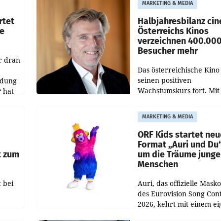
MARKETING & MEDIA
d
Richterin setzte den Proz
rtet
Halbjahresbilanz cin
e
Österreichs Kinos
verzeichnen 400.00
Besucher mehr
r dran
Das österreichische Kino 
seinen positiven
ldung
Wachstumskurs fort. Mit
 hat
rund 400.000 Besucheri
des
und Besucher höheren
MARKETING & MEDIA
Nettoreichweite im erst
t.
Halbjahr 2026 gegenüb
ORF Kids startet ne
Format „Auri und Du
t zum
um die Träume junge
Menschen
 bei
Auri, das offizielle Mask
des Eurovision Song Cont
2026, kehrt mit einem e
n
Format auf den Bildschi