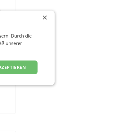
d
×
sern. Durch die
äß unserer
KZEPTIEREN