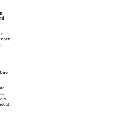
en
und
ust
oschen
r
ndung
tation
März
nte
od-
ers
mount