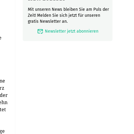
Mit unseren News bleiben Sie am Puls der
Zeit! Melden Sie sich jetzt für unseren
gratis Newsletter an.
mark_email_read
Newsletter jetzt abonnieren
e
ine
rz
 der
zehn
tet
age