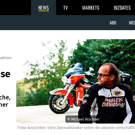
NEWS
TV
MARKETS
BIZDATES
ABO
MED
aktion
ise
che,
her
© Michael Alschner