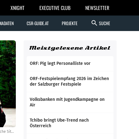
XNIGHT
EXECUTIVE CLUB
NEWSLETTER
search
IADATEN
CSR-GUIDE.AT
PROJEKTE
SUCHE
Meistgelesene Artikel
ORF: Pig legt Personalliste vor
ORF-Festspielempfang 2026 im Zeichen
der Salzburger Festspiele
Volksbanken mit Jugendkampagne on
Air
Tchibo bringt Ube-Trend nach
Österreich
Triste Aussichten: Viele Zweiradhändler sehen die aktuelle wirtschaftliche Situation pessimistisch bis verzweifelt.