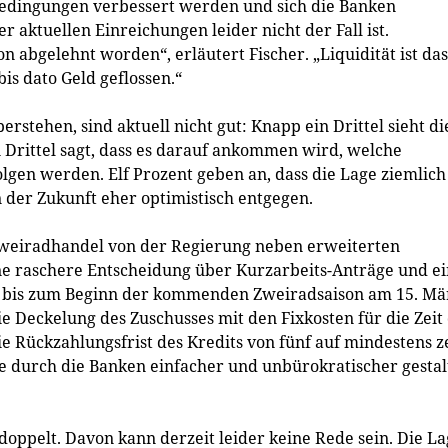
Bedingungen verbessert werden und sich die Banken
 aktuellen Einreichungen leider nicht der Fall ist.
 abgelehnt worden“, erläutert Fischer. „Liquidität ist das
is dato Geld geflossen.“
rstehen, sind aktuell nicht gut: Knapp ein Drittel sieht di
n Drittel sagt, dass es darauf ankommen wird, welche
olgen werden. Elf Prozent geben an, dass die Lage ziemlich
n der Zukunft eher optimistisch entgegen.
 Zweiradhandel von der Regierung neben erweiterten
ne raschere Entscheidung über Kurzarbeits-Anträge und e
t bis zum Beginn der kommenden Zweiradsaison am 15. Mä
 Deckelung des Zuschusses mit den Fixkosten für die Zeit
 Rückzahlungsfrist des Kredits von fünf auf mindestens 
e durch die Banken einfacher und unbürokratischer gestal
t doppelt. Davon kann derzeit leider keine Rede sein. Die L