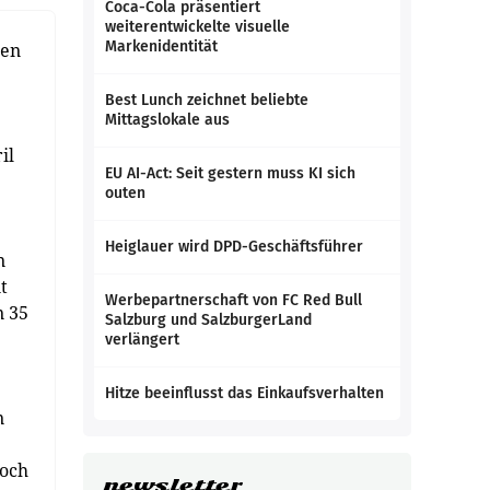
Coca-Cola präsentiert
weiterentwickelte visuelle
Markenidentität
men
Best Lunch zeichnet beliebte
Mittagslokale aus
il
EU AI-Act: Seit gestern muss KI sich
outen
Heiglauer wird DPD-Geschäftsführer
n
t
Werbepartnerschaft von FC Red Bull
n 35
Salzburg und SalzburgerLand
verlängert
Hitze beeinflusst das Einkaufsverhalten
n
noch
newsletter