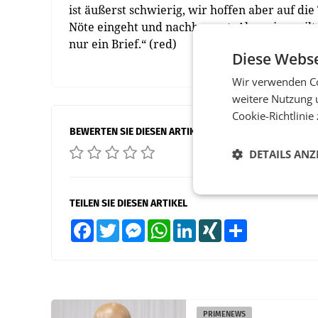
ist äußerst schwierig, wir hoffen aber auf d
Nöte eingeht und nachbessert. Aber eines gil
nur ein Brief.“ (red)
Diese Webse
Wir verwenden Co
weitere Nutzung 
Cookie-Richtlinie
BEWERTEN SIE DIESEN ARTIKEL
DETAILS ANZ
TEILEN SIE DIESEN ARTIKEL
Facebook
Twitter
Messenger
WhatsApp
LinkedIn
XING
Teilen
PRIMENEWS