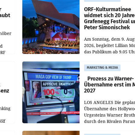
r
ORF-Kulturmatinee
aubt
widmet sich 20 Jahr
Grafenegg Festival 
Peter Simonischek
chöber
Am Sonntag, dem 9. Aug
2026, begleitet Lillian M
nd
das Publikum ab 9.05 Uh
ORF
durch die ORF-
r APA
„Kulturmatinee“. Die Se
MARKETING & MEDIA
startet mit der Dokumen
„20 Jahre Grafenegg
Prozess zu Warner-
t
Übernahme erst im 
senz
2027
LOS ANGELES Die gepla
nking
Übernahme des Hollywo
Urgesteins Warner Broth
ölf
durch den Rivalen Para
wird noch lange in der
siert,
Schwebe bleiben. Eine