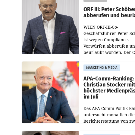
ORF III: Peter Schöbe
abberufen und beurl
WIEN ORF-III-Co-
Geschäftsführer Peter S
ist wegen Compliance-
Vorwürfen abberufen u
beurlaubt worden. Der 
bestätigte gegenüber de
entsprechende
MARKETING & MEDIA
Medienberichte.
APA-Comm-Ranking:
Christian Stocker mi
höchster Medienprä
im Juli
Das APA-Comm-Politik-Ra
untersucht monatlich die
Berichterstattung von zw
österreichischen
Tageszeitungen und analy