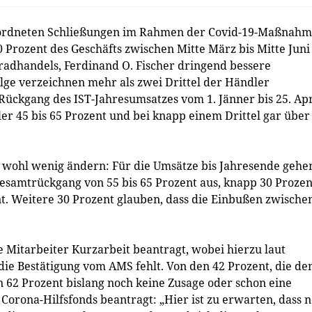
eordneten Schließungen im Rahmen der Covid-19-Maßnah
80 Prozent des Geschäfts zwischen Mitte März bis Mitte Juni
radhandels, Ferdinand O. Fischer dringend bessere
lge verzeichnen mehr als zwei Drittel der Händler
ückgang des IST-Jahresumsatzes vom 1. Jänner bis 25. Apr
ler 45 bis 65 Prozent und bei knapp einem Drittel gar über
n wohl wenig ändern: Für die Umsätze bis Jahresende gehe
Gesamtrückgang von 55 bis 65 Prozent aus, knapp 30 Prozen
t. Weitere 30 Prozent glauben, dass die Einbußen zwische
e Mitarbeiter Kurzarbeit beantragt, wobei hierzu laut
e Bestätigung vom AMS fehlt. Von den 42 Prozent, die de
62 Prozent bislang noch keine Zusage oder schon eine
rona-Hilfsfonds beantragt: „Hier ist zu erwarten, dass 