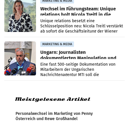
MARKETING & MEDIA
Wechsel im Führungsteam: Unique
relations holt Nicola Treitl in die
Geschäftsleitung
Unique relations besetzt eine
Schlüsselposition neu: Nicola Treitl verstärkt
ab sofort die Geschäftsleitung der Wiener
PR-Agentur an der Seite von Josef Kalina und
Anna Kalina-Mahr.
MARKETING & MEDIA
Ungarn: Journalisten
dokumentierten Manipulation und
Zensur
Eine fast 500-seitige Dokumentation von
Mitarbeitern der Ungarischen
Nachrichtenagentur MTI soll die
systematische Nachrichten-Manipulation und
Zensur bei der Agentur während der Zeit
Meistgelesene Artikel
Personalwechsel im Marketing von Penny
Österreich und Rewe Großhandel