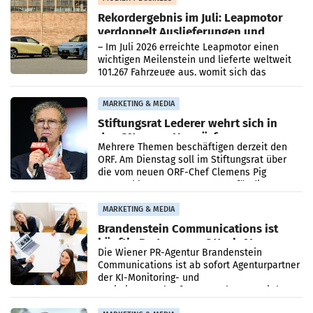
Rekordergebnis im Juli: Leapmotor
verdoppelt Auslieferungen und
überschreitet die 100.000er-Marke
– Im Juli 2026 erreichte Leapmotor einen
wichtigen Meilenstein und lieferte weltweit
101.267 Fahrzeuge aus, womit sich das
Ergebnis gegenüber Juli 2025 mehr als
verdoppelte (+102
MARKETING & MEDIA
Stiftungsrat Lederer wehrt sich in
den SN gegen Vorwürfe
Mehrere Themen beschäftigen derzeit den
ORF. Am Dienstag soll im Stiftungsrat über
die vom neuen ORF-Chef Clemens Pig
vorgeschlagenen Besetzungen für die
Direktionen abgestimmt werden.
MARKETING & MEDIA
Brandenstein Communications ist
künftig Partner von OtterlyAI
Die Wiener PR-Agentur Brandenstein
Communications ist ab sofort Agenturpartner
der KI-Monitoring- und
Optimierungsplattform OtterlyAI. Damit baut
die Agentur ihr Leistungsportfolio