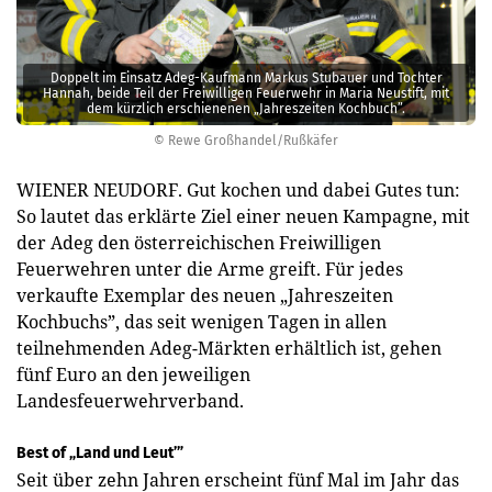
Doppelt im Einsatz Adeg-Kaufmann Markus Stubauer und Tochter
Hannah, beide Teil der Freiwilligen Feuerwehr in Maria Neustift, mit
dem kürzlich erschienenen „Jahreszeiten Kochbuch”.
© Rewe Großhandel/Rußkäfer
WIENER NEUDORF. Gut kochen und dabei Gutes tun:
So lautet das erklärte Ziel einer neuen Kampagne, mit
der Adeg den österreichischen Freiwilligen
Feuerwehren unter die Arme greift. Für jedes
verkaufte Exemplar des neuen „Jahreszeiten
Kochbuchs”, das seit wenigen Tagen in allen
teilnehmenden Adeg-Märkten erhältlich ist, gehen
fünf Euro an den jeweiligen
Landesfeuerwehrverband.
Best of „Land und Leut’”
Seit über zehn Jahren erscheint fünf Mal im Jahr das