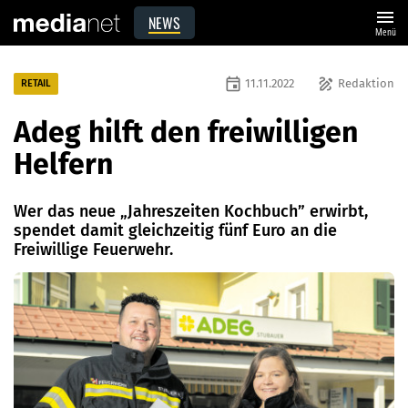
menu
NEWS
Menü
event
draw
11.11.2022
Redaktion
RETAIL
Adeg hilft den freiwilligen
Helfern
Wer das neue „Jahreszeiten Kochbuch” erwirbt,
spendet damit gleichzeitig fünf Euro an die
Freiwillige Feuerwehr.