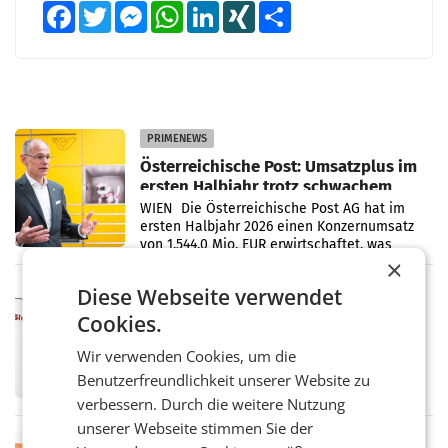
Facebook
Twitter
Messenger
WhatsApp
LinkedIn
XING
Teilen
PRIMENEWS
Österreichische Post: Umsatzplus im
ersten Halbjahr trotz schwachem
Briefgeschäft
WIEN Die Österreichische Post AG hat im
ersten Halbjahr 2026 einen Konzernumsatz
von 1.544,0 Mio. EUR erwirtschaftet, was
×
einem Plus von 3,8 Prozent gegenüber dem
Vergleichszeitraum
Diese Webseite verwendet
MARKETING & MEDIA
ProSiebenSat.1 spart und macht
Cookies.
überraschend viel Gewinn
UNTERFÖHRING/MAILAND/AMSTERDAM. Der
Wir verwenden Cookies, um die
Fernsehkonzern ProSiebenSat.1 hat im
Benutzerfreundlichkeit unserer Website zu
Frühjahr dank Kostensenkungen operativ
verbessern. Durch die weitere Nutzung
wieder Gewinn gemacht und die
Markterwartung deutlich übertroffen.
unserer Webseite stimmen Sie der
RETAIL