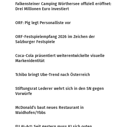
Falkensteiner Camping Wörthersee offiziell eröffnet:
Drei Millionen Euro investiert
ORF: Pig legt Personalliste vor
ORF-Festspielempfang 2026 im Zeichen der
Salzburger Festspiele
Coca-Cola präsentiert weiterentwickelte visuelle
Markenidentität
Tchibo bringt Ube-Trend nach Österreich
Stiftungsrat Lederer wehrt sich in den SN gegen
Vorwürfe
McDonald’s baut neues Restaurant in
Waidhofen/Ybbs
EU AI-Act: Seit gestern muss KI sich outen