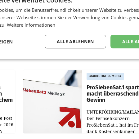
okies, um die Benutzerfreundlichkeit unserer Website zu verbes
unserer Webseite stimmen Sie der Verwendung von Cookies gem
 zu.
Weitere Informationen
EIGEN
ALLE ABLEHNEN
ALLE A
MARKETING & MEDIA
:
ProSiebenSat.1 spar
n
macht überraschend 
achem
Gewinn
UNTERFÖHRING/MAILA
e Post
Der Fernsehkonzern
hr 2026
ProSiebenSat.1 hat im F
n
dank Kostensenkungen
operativ wieder Gewinn