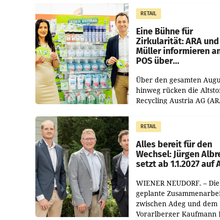
erwirtschaftet, was eine
RETAIL
von 3,8 Prozent gegenüb
dem Vergleichszeitraum
Eine Bühne für
Zirkularität: ARA und
Müller informieren a
POS über
Kreislauffähigkeit
Über den gesamten Augu
hinweg rücken die Altsto
Recycling Austria AG (AR
und der Handelskonzern
Müller die Initiative „Krei
RETAIL
Helden“ in allen
österreichischen Müller-F
Alles bereit für den
Wechsel: Jürgen Albr
setzt ab 1.1.2027 auf
WIENER NEUDORF. – Die
geplante Zusammenarbei
zwischen Adeg und dem
Vorarlberger Kaufmann 