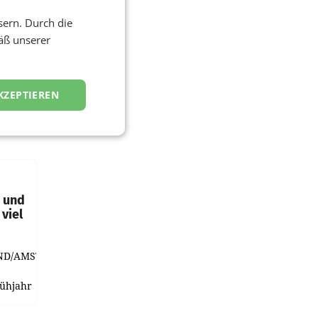
sern. Durch die
äß unserer
KZEPTIEREN
t und
viel
ND/AMSTERDAM.
rühjahr