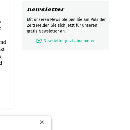
newsletter
Mit unseren News bleiben Sie am Puls der
n
Zeit! Melden Sie sich jetzt für unseren
t
gratis Newsletter an.
mark_email_read
Newsletter jetzt abonnieren
und
nkt
n
nd
×