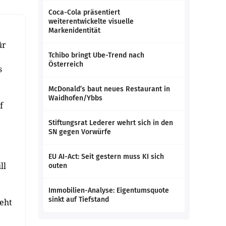
Coca-Cola präsentiert
weiterentwickelte visuelle
Markenidentität
ür
Tchibo bringt Ube-Trend nach
Österreich
s
McDonald’s baut neues Restaurant in
Waidhofen/Ybbs
f
Stiftungsrat Lederer wehrt sich in den
SN gegen Vorwürfe
EU AI-Act: Seit gestern muss KI sich
ll
outen
Immobilien-Analyse: Eigentumsquote
sinkt auf Tiefstand
teht