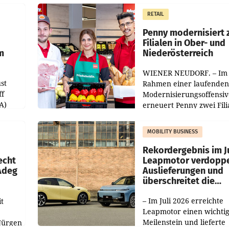
m Plus
gemacht und die
RETAIL
er
Markterwartung deutlic
übertroffen.
Penny modernisiert 
Filialen in Ober- und
m
Niederösterreich
WIENER NEUDORF. – Im
st
Rahmen einer laufenden
ff
Modernisierungsoffensiv
A)
erneuert Penny zwei Fili
Nieder- und Oberösterre
slauf-
Die beiden Standorte lie
MOBILITY BUSINESS
Haag sowie im rund
ilialen
Rekordergebnis im Ju
echt
Leapmotor verdoppe
 Adeg
Auslieferungen und
überschreitet die
100.000er-Marke
– Im Juli 2026 erreichte
t
Leapmotor einen wichti
Meilenstein und lieferte
Jürgen