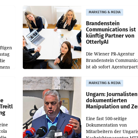
weltweit 101.267 Fahrze
ich
aus, womit sich das Erge
MARKETING & MEDIA
gegenüber Juli 2025 meh
örde
verdoppelte (+102
walt
Brandenstein
Communications ist
künftig Partner von
OtterlyAI
ftigen
Die Wiener PR-Agentur
nstag
Brandenstein Communica
die
ist ab sofort Agenturpar
emens
der KI-Monitoring- und
Optimierungsplattform
MARKETING & MEDIA
OtterlyAI. Damit baut di
Agentur ihr Leistungspor
Ungarn: Journalisten
ue
dokumentierten
Treitl
Manipulation und Ze
ung
Eine fast 500-seitige
eine
Dokumentation von
cola
Mitarbeitern der Ungari
 die
Nachrichtenagentur MTI 