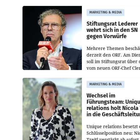
Albrecht ist kartellrechtl
freigegeben: Die
MARKETING & MEDIA
Bundeswettbewerbsbeh
und der Bundeskartellan
Stiftungsrat Lederer
wehrt sich in den SN
gegen Vorwürfe
Mehrere Themen beschä
derzeit den ORF. Am Die
soll im Stiftungsrat über 
vom neuen ORF-Chef Cl
Pig vorgeschlagenen
Besetzungen für die
MARKETING & MEDIA
Direktionen abgestimmt
werden.
Wechsel im
Führungsteam: Uniq
relations holt Nicola 
in die Geschäftsleit
Unique relations besetzt 
Schlüsselposition neu: Ni
Treitl verstärkt ab sofort