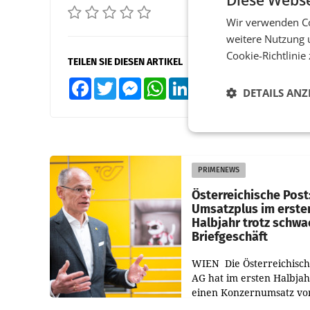
Wir verwenden Co
weitere Nutzung 
Cookie-Richtlinie
TEILEN SIE DIESEN ARTIKEL
Facebook
Twitter
Messenger
WhatsApp
LinkedIn
XING
Teilen
DETAILS ANZ
PRIMENEWS
Österreichische Post
Umsatzplus im erste
Halbjahr trotz schw
Briefgeschäft
WIEN Die Österreichisch
AG hat im ersten Halbja
einen Konzernumsatz vo
1.544,0 Mio. EUR