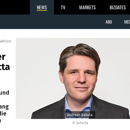
NEWS
TV
MARKETS
BIZDATES
ABO
MED
aktion
er
cta
 und
gang
die
Andreas Kabela.
h
© Selecta