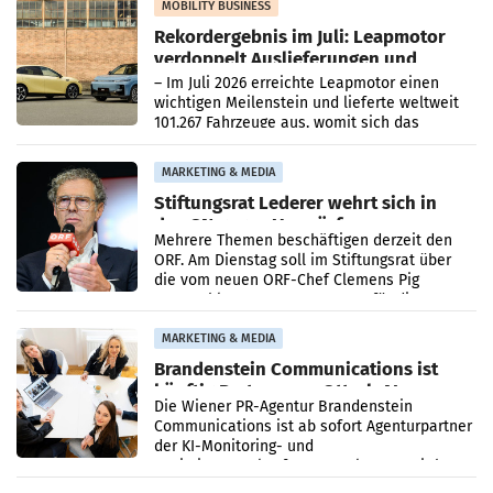
Bundeskartellanwalt
MOBILITY BUSINESS
Rekordergebnis im Juli: Leapmotor
verdoppelt Auslieferungen und
überschreitet die 100.000er-Marke
– Im Juli 2026 erreichte Leapmotor einen
wichtigen Meilenstein und lieferte weltweit
101.267 Fahrzeuge aus, womit sich das
Ergebnis gegenüber Juli 2025 mehr als
verdoppelte (+102
MARKETING & MEDIA
Stiftungsrat Lederer wehrt sich in
den SN gegen Vorwürfe
Mehrere Themen beschäftigen derzeit den
ORF. Am Dienstag soll im Stiftungsrat über
die vom neuen ORF-Chef Clemens Pig
vorgeschlagenen Besetzungen für die
Direktionen abgestimmt werden.
MARKETING & MEDIA
Brandenstein Communications ist
künftig Partner von OtterlyAI
Die Wiener PR-Agentur Brandenstein
Communications ist ab sofort Agenturpartner
der KI-Monitoring- und
Optimierungsplattform OtterlyAI. Damit baut
die Agentur ihr Leistungsportfolio