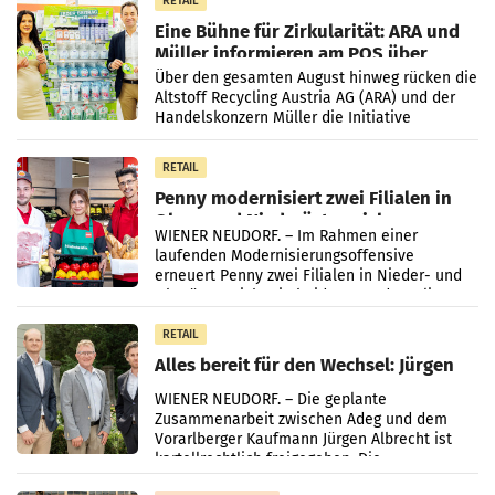
RETAIL
Eine Bühne für Zirkularität: ARA und
Müller informieren am POS über
Kreislauffähigkeit
Über den gesamten August hinweg rücken die
Altstoff Recycling Austria AG (ARA) und der
Handelskonzern Müller die Initiative
„Kreislauf-Helden“ in allen österreichischen
Müller-Filialen
RETAIL
Penny modernisiert zwei Filialen in
Ober- und Niederösterreich
WIENER NEUDORF. – Im Rahmen einer
laufenden Modernisierungsoffensive
erneuert Penny zwei Filialen in Nieder- und
Oberösterreich. Die beiden Standorte liegen
in Haag sowie im rund
RETAIL
Alles bereit für den Wechsel: Jürgen
Albrecht setzt ab 1.1.2027 auf Adeg
WIENER NEUDORF. – Die geplante
Zusammenarbeit zwischen Adeg und dem
Vorarlberger Kaufmann Jürgen Albrecht ist
kartellrechtlich freigegeben: Die
Bundeswettbewerbsbehörde und der