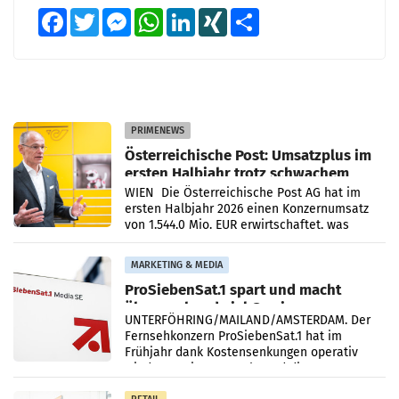
Facebook
Twitter
Messenger
WhatsApp
LinkedIn
XING
Teilen
PRIMENEWS
Österreichische Post: Umsatzplus im
ersten Halbjahr trotz schwachem
Briefgeschäft
WIEN Die Österreichische Post AG hat im
ersten Halbjahr 2026 einen Konzernumsatz
von 1.544,0 Mio. EUR erwirtschaftet, was
einem Plus von 3,8 Prozent gegenüber dem
Vergleichszeitraum
MARKETING & MEDIA
ProSiebenSat.1 spart und macht
überraschend viel Gewinn
UNTERFÖHRING/MAILAND/AMSTERDAM. Der
Fernsehkonzern ProSiebenSat.1 hat im
Frühjahr dank Kostensenkungen operativ
wieder Gewinn gemacht und die
Markterwartung deutlich übertroffen.