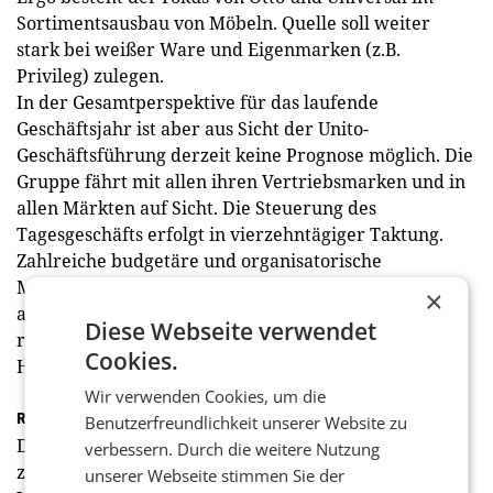
Sortimentsausbau von Möbeln. Quelle soll weiter
stark bei weißer Ware und Eigenmarken (z.B.
Privileg) zulegen.
In der Gesamtperspektive für das laufende
Geschäftsjahr ist aber aus Sicht der Unito-
Geschäftsführung derzeit keine Prognose möglich. Die
Gruppe fährt mit allen ihren Vertriebsmarken und in
allen Märkten auf Sicht. Die Steuerung des
Tagesgeschäfts erfolgt in vierzehntägiger Taktung.
Zahlreiche budgetäre und organisatorische
Maßnahmen werden realisiert, um die Finanzkraft
×
auf gewohnt hohem Niveau zu halten. Denn: Unito
Diese Webseite verwendet
rechnet mit einem Urknall in der österreichischen
Cookies.
Handelslandschaft.
Wir verwenden Cookies, um die
Rasante Evolution
Benutzerfreundlichkeit unserer Website zu
Die Veränderung, die der Handel normalerweise in
verbessern. Durch die weitere Nutzung
zehn Jahren durchmacht, wird laut Einschätzung der
unserer Webseite stimmen Sie der