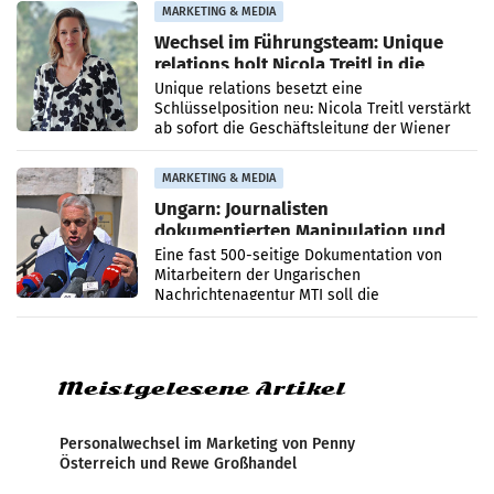
MARKETING & MEDIA
Wechsel im Führungsteam: Unique
relations holt Nicola Treitl in die
Geschäftsleitung
Unique relations besetzt eine
Schlüsselposition neu: Nicola Treitl verstärkt
ab sofort die Geschäftsleitung der Wiener
PR-Agentur an der Seite von Josef Kalina und
Anna Kalina-Mahr.
MARKETING & MEDIA
Ungarn: Journalisten
dokumentierten Manipulation und
Zensur
Eine fast 500-seitige Dokumentation von
Mitarbeitern der Ungarischen
Nachrichtenagentur MTI soll die
systematische Nachrichten-Manipulation und
Zensur bei der Agentur während der Zeit
Meistgelesene Artikel
Personalwechsel im Marketing von Penny
Österreich und Rewe Großhandel