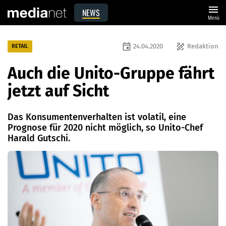
menu
NEWS
Menü
event
draw
24.04.2020
Redaktion
RETAIL
Auch die Unito-Gruppe fährt
jetzt auf Sicht
Das Konsumentenverhalten ist volatil, eine
Prognose für 2020 nicht möglich, so Unito-Chef
Harald Gutschi.