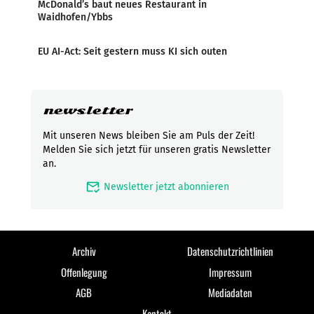
McDonald’s baut neues Restaurant in
Waidhofen/Ybbs
EU AI-Act: Seit gestern muss KI sich outen
newsletter
Mit unseren News bleiben Sie am Puls der Zeit!
Melden Sie sich jetzt für unseren gratis Newsletter
an.
mark_email_read
Newsletter jetzt abonnieren
Archiv
Datenschutzrichtlinien
Offenlegung
Impressum
AGB
Mediadaten
Kontakt