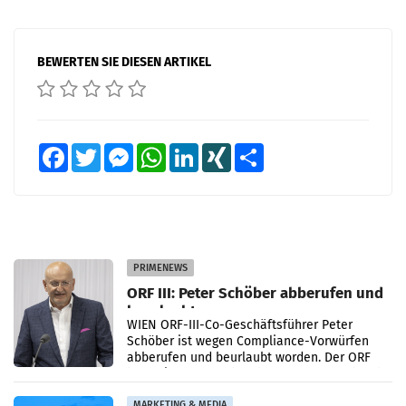
BEWERTEN SIE DIESEN ARTIKEL
Facebook
Twitter
Messenger
WhatsApp
LinkedIn
XING
Teilen
PRIMENEWS
ORF III: Peter Schöber abberufen und
beurlaubt
WIEN ORF-III-Co-Geschäftsführer Peter
Schöber ist wegen Compliance-Vorwürfen
abberufen und beurlaubt worden. Der ORF
bestätigte gegenüber der APA entsprechende
Medienberichte.
MARKETING & MEDIA