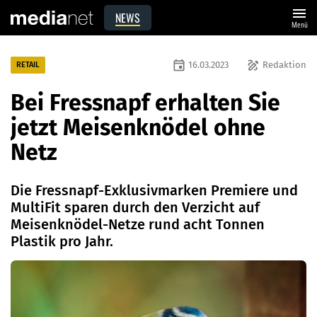
menu
NEWS
Menü
event
draw
16.03.2023
Redaktion
RETAIL
Bei Fressnapf erhalten Sie
jetzt Meisenknödel ohne
Netz
Die Fressnapf-Exklusivmarken Premiere und
MultiFit sparen durch den Verzicht auf
Meisenknödel-Netze rund acht Tonnen
Plastik pro Jahr.