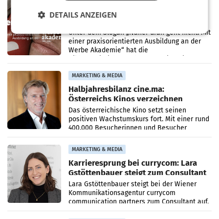
MARKETING & MEDIA
DETAILS ANZEIGEN
Werbe Akademie startet neue
Imagekampagne rund um Praxisnähe
Unter dem Slogan „Näher dran geht nicht. Mit
einer praxisorientierten Ausbildung an der
Werbe Akademie“ hat die
Bildungseinrichtung des WIFI Wien eine neue
Imagekampagne gestartet.
MARKETING & MEDIA
Halbjahresbilanz cine.ma:
Österreichs Kinos verzeichnen
400.000 Besucher mehr
Das österreichische Kino setzt seinen
positiven Wachstumskurs fort. Mit einer rund
400.000 Besucherinnen und Besucher
höheren Nettoreichweite im ersten Halbjahr
2026 gegenüber dem
MARKETING & MEDIA
Karrieresprung bei currycom: Lara
Gstöttenbauer steigt zum Consultant
auf
Lara Gstöttenbauer steigt bei der Wiener
Kommunikationsagentur currycom
communication partners zum Consultant auf.
Die 27-jährige Beraterin betreut Kundinnen