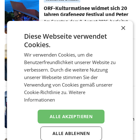
ORF-Kulturmatinee widmet sich 20
Jahren Grafenegg Festival und Peter
Simonischek
Am Sonntag, dem 9. August 2026, begleitet
×
Lillian Moschen das Publikum ab 9.05 Uhr
durch die ORF-„Kulturmatinee“. Die Sendung
Diese Webseite verwendet
startet mit der Dokumentation „20 Jahre
Cookies.
Grafenegg
MARKETING & MEDIA
Wir verwenden Cookies, um die
APA-Comm-Ranking: Christian
Stocker mit höchster Medienpräsenz
Benutzerfreundlichkeit unserer Website zu
im Juli
Das APA-Comm-Politik-Ranking untersucht
verbessern. Durch die weitere Nutzung
monatlich die Berichterstattung von zwölf
unserer Webseite stimmen Sie der
österreichischen Tageszeitungen und
Verwendung von Cookies gemäß unserer
analysiert, welche Politikerinnen und
Politiker Österreichs die
Cookie-Richtlinie zu.
Weitere
MARKETING & MEDIA
Informationen
Prozess zu Warner-Übernahme erst
im März 2027
LOS ANGELES Die geplante Übernahme des
ALLE AKZEPTIEREN
Hollywood-Urgesteins Warner Brothers durch
den Rivalen Paramount wird noch lange in
der Schwebe bleiben. Eine Richterin setzte
ALLE ABLEHNEN
den Prozess zu