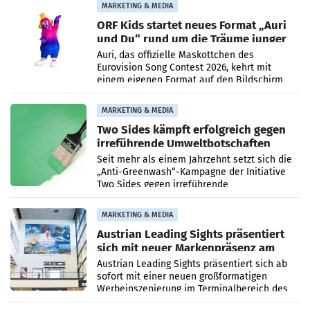
und Kunden in den Bereichen
MARKETING & MEDIA
ORF Kids startet neues Format „Auri
und Du“ rund um die Träume junger
Menschen
Auri, das offizielle Maskottchen des
Eurovision Song Contest 2026, kehrt mit
einem eigenen Format auf den Bildschirm
zurück. In der neuen Sendung „Auri und Du“
bei ORF Kids steht
MARKETING & MEDIA
Two Sides kämpft erfolgreich gegen
irreführende Umweltbotschaften
beim Papiereinsatz
Seit mehr als einem Jahrzehnt setzt sich die
„Anti-Greenwash“-Kampagne der Initiative
Two Sides gegen irreführende
Umweltaussagen bei Papierkommunikation
und papierbasierten Verpackungen
MARKETING & MEDIA
Austrian Leading Sights präsentiert
sich mit neuer Markenpräsenz am
Flughafen Wien
Austrian Leading Sights präsentiert sich ab
sofort mit einer neuen großformatigen
Werbeinszenierung im Terminalbereich des
Flughafen Wien. Die Präsenz befindet sich im