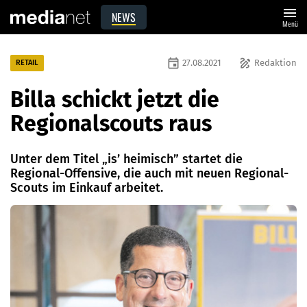
menu
NEWS
Menü
event
draw
27.08.2021
Redaktion
RETAIL
Billa schickt jetzt die
Regionalscouts raus
Unter dem Titel „is’ heimisch” startet die
Regional-Offensive, die auch mit neuen Regional-
Scouts im Einkauf arbeitet.