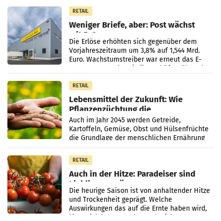
Sortiment mit
RETAIL
Weniger Briefe, aber: Post wächst
mit E-Commerce
Die Erlöse erhöhten sich gegenüber dem
Vorjahreszeitraum um 3,8% auf 1,544 Mrd.
Euro. Wachstumstreiber war erneut das E-
Commerce- und Logistikgeschäft, während
der Strukturwandel
RETAIL
Lebensmittel der Zukunft: Wie
Pflanzenzüchtung die
Ernährungssicherheit sichert
Auch im Jahr 2045 werden Getreide,
Kartoffeln, Gemüse, Obst und Hülsenfrüchte
die Grundlage der menschlichen Ernährung
bilden. Allerdings verändern sich die
Eigenschaften der Pflanzen
RETAIL
Auch in der Hitze: Paradeiser sind
Lieblingsgemüse
Die heurige Saison ist von anhaltender Hitze
und Trockenheit geprägt. Welche
Auswirkungen das auf die Ernte haben wird,
lässt sich laut Branche noch nicht