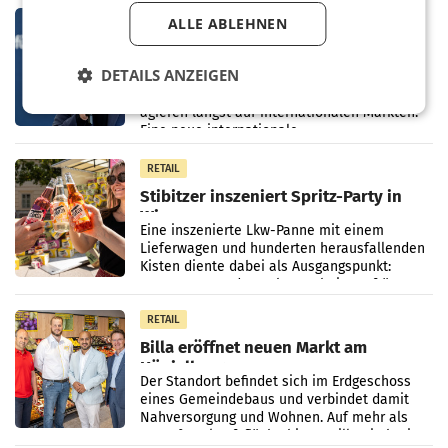
Elisabeth
MARKETING & MEDIA
ALLE ABLEHNEN
Studie zur Medienpräsenz: Wie
Österreichs ATX-Unternehmen
DETAILS ANZEIGEN
international wahrgenommen
Österreichs börsennotierte Unternehmen
werden
agieren längst auf internationalen Märkten.
Eine neue internationale
Medienresonanzanalyse untersucht die
weltweite Berichterstattung über
RETAIL
Stibitzer inszeniert Spritz-Party in
Wien
Eine inszenierte Lkw-Panne mit einem
Lieferwagen und hunderten herausfallenden
Kisten diente dabei als Ausgangspunkt:
Passanten wurden gebeten, beim Aufräumen
zu helfen, und erhielten
RETAIL
Billa eröffnet neuen Markt am
Küniglberg
Der Standort befindet sich im Erdgeschoss
eines Gemeindebaus und verbindet damit
Nahversorgung und Wohnen. Auf mehr als
330 m² Verkaufsfläche bietet Billa ein breites