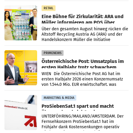
abschließend beurteilen.
RETAIL
Eine Bühne für Zirkularität: ARA und
Müller informieren am POS über
Kreislauffähigkeit
Über den gesamten August hinweg rücken die
Altstoff Recycling Austria AG (ARA) und der
Handelskonzern Müller die Initiative
„Kreislauf-Helden“ in allen österreichischen
Müller-Filialen
PRIMENEWS
Österreichische Post: Umsatzplus im
ersten Halbjahr trotz schwachem
Briefgeschäft
WIEN Die Österreichische Post AG hat im
ersten Halbjahr 2026 einen Konzernumsatz
von 1.544,0 Mio. EUR erwirtschaftet, was
einem Plus von 3,8 Prozent gegenüber dem
Vergleichszeitraum
MARKETING & MEDIA
ProSiebenSat.1 spart und macht
überraschend viel Gewinn
UNTERFÖHRING/MAILAND/AMSTERDAM. Der
Fernsehkonzern ProSiebenSat.1 hat im
Frühjahr dank Kostensenkungen operativ
wieder Gewinn gemacht und die