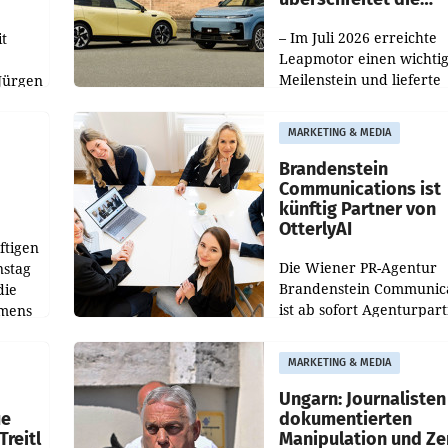
100.000er-Marke
– Im Juli 2026 erreichte
t
Leapmotor einen wichti
Meilenstein und lieferte
Jürgen
weltweit 101.267 Fahrze
ich
aus, womit sich das Erge
MARKETING & MEDIA
gegenüber Juli 2025 meh
örde
verdoppelte (+102
walt
Brandenstein
Communications ist
künftig Partner von
OtterlyAI
ftigen
Die Wiener PR-Agentur
nstag
Brandenstein Communica
die
ist ab sofort Agenturpar
emens
der KI-Monitoring- und
Optimierungsplattform
MARKETING & MEDIA
OtterlyAI. Damit baut di
Agentur ihr Leistungspor
Ungarn: Journalisten
ue
dokumentierten
Treitl
Manipulation und Ze