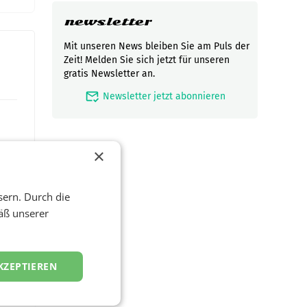
newsletter
Mit unseren News bleiben Sie am Puls der
Zeit! Melden Sie sich jetzt für unseren
gratis Newsletter an.
mark_email_read
Newsletter jetzt abonnieren
×
sern. Durch die
äß unserer
t und
KZEPTIEREN
viel