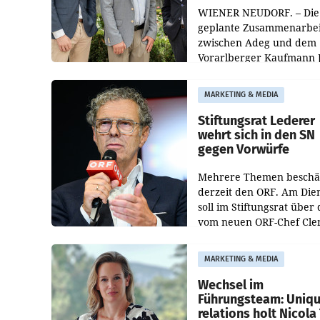
WIENER NEUDORF. – Die
geplante Zusammenarbei
zwischen Adeg und dem
Vorarlberger Kaufmann 
Albrecht ist kartellrechtl
freigegeben: Die
MARKETING & MEDIA
Bundeswettbewerbsbeh
und der Bundeskartellan
Stiftungsrat Lederer
wehrt sich in den SN
gegen Vorwürfe
Mehrere Themen beschä
derzeit den ORF. Am Die
soll im Stiftungsrat über 
vom neuen ORF-Chef Cl
Pig vorgeschlagenen
Besetzungen für die
MARKETING & MEDIA
Direktionen abgestimmt
werden.
Wechsel im
Führungsteam: Uniq
relations holt Nicola 