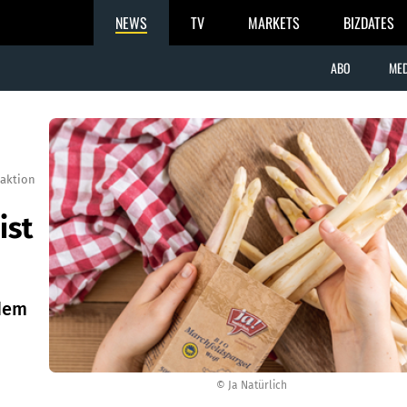
NEWS
TV
MARKETS
BIZDATES
ABO
MED
aktion
ist
 dem
© Ja Natürlich