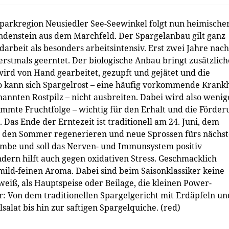
parkregion Neusiedler See-Seewinkel folgt nun heimische
andenstein aus dem Marchfeld. Der Spargelanbau gilt ganz
arbeit als besonders arbeitsintensiv. Erst zwei Jahre nach
rstmals geerntet. Der biologische Anbau bringt zusätzlic
ird von Hand gearbeitet, gezupft und gejätet und die
So kann sich Spargelrost – eine häufig vorkommende Krank
nnten Rostpilz – nicht ausbreiten. Dabei wird also wenig
mmte Fruchtfolge – wichtig für den Erhalt und die Förder
 Das Ende der Erntezeit ist traditionell am 24. Juni, dem
er den Sommer regenerieren und neue Sprossen fürs nächst
bombe und soll das Nerven- und Immunsystem positiv
ondern hilft auch gegen oxidativen Stress. Geschmacklich
mild-feinen Aroma. Dabei sind beim Saisonklassiker keine
weiß, als Hauptspeise oder Beilage, die kleinen Power-
ar: Von dem traditionellen Spargelgericht mit Erdäpfeln un
alat bis hin zur saftigen Spargelquiche. (red)