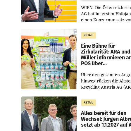
WIEN Die Österreichisch
AG hat im ersten Halbja
einen Konzernumsatz vo
1.544,0 Mio. EUR
erwirtschaftet, was eine
RETAIL
von 3,8 Prozent gegenüb
dem Vergleichszeitraum
Eine Bühne für
Zirkularität: ARA und
Müller informieren a
POS über
Kreislauffähigkeit
Über den gesamten Augu
hinweg rücken die Altsto
Recycling Austria AG (AR
und der Handelskonzern
Müller die Initiative „Krei
RETAIL
Helden“ in allen
österreichischen Müller-F
Alles bereit für den
Wechsel: Jürgen Albr
setzt ab 1.1.2027 auf