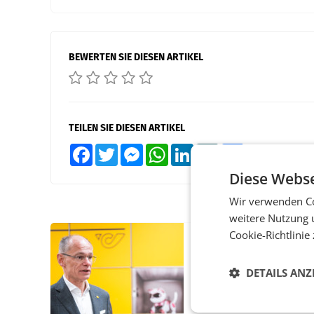
BEWERTEN SIE DIESEN ARTIKEL
TEILEN SIE DIESEN ARTIKEL
Facebook
Twitter
Messenger
WhatsApp
LinkedIn
XING
Teilen
Diese Webse
Wir verwenden Co
weitere Nutzung 
Cookie-Richtlinie
PRIMENEWS
Österreichische Post
DETAILS ANZ
Umsatzplus im erste
Halbjahr trotz schw
Briefgeschäft