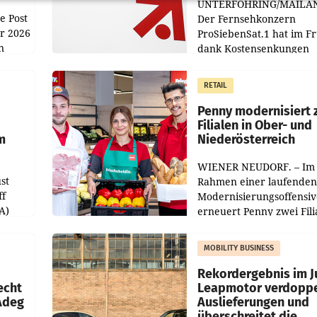
UNTERFÖHRING/MAILA
e Post
Der Fernsehkonzern
hr 2026
ProSiebenSat.1 hat im F
n
dank Kostensenkungen
operativ wieder Gewinn
m Plus
gemacht und die
RETAIL
er
Markterwartung deutlic
übertroffen.
Penny modernisiert 
Filialen in Ober- und
m
Niederösterreich
WIENER NEUDORF. – Im
st
Rahmen einer laufenden
ff
Modernisierungsoffensiv
A)
erneuert Penny zwei Fili
Nieder- und Oberösterre
slauf-
Die beiden Standorte lie
MOBILITY BUSINESS
Haag sowie im rund
ilialen
Rekordergebnis im Ju
echt
Leapmotor verdoppe
 Adeg
Auslieferungen und
überschreitet die