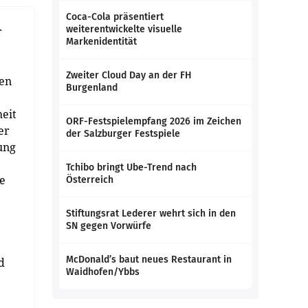
Coca-Cola präsentiert
weiterentwickelte visuelle
r
Markenidentität
Zweiter Cloud Day an der FH
hen
Burgenland
heit
ORF-Festspielempfang 2026 im Zeichen
er
der Salzburger Festspiele
ung
Tchibo bringt Ube-Trend nach
e
Österreich
Stiftungsrat Lederer wehrt sich in den
SN gegen Vorwürfe
McDonald’s baut neues Restaurant in
d
Waidhofen/Ybbs