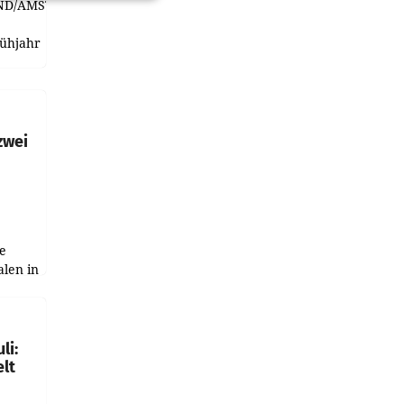
ND/AMSTERDAM.
rühjahr
h
zwei
e
alen in
ich.
gen in
li:
lt