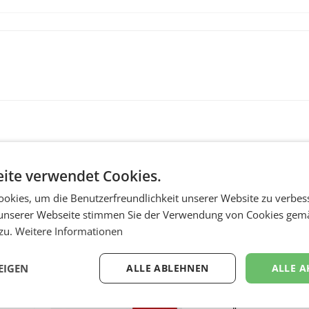
ite verwendet Cookies.
okies, um die Benutzerfreundlichkeit unserer Website zu verbes
unserer Webseite stimmen Sie der Verwendung von Cookies gem
 zu.
Weitere Informationen
MARKETING & MEDIA
:
ProSiebenSat.1 spar
EIGEN
ALLE ABLEHNEN
ALLE A
n
macht überraschend 
achem
Gewinn