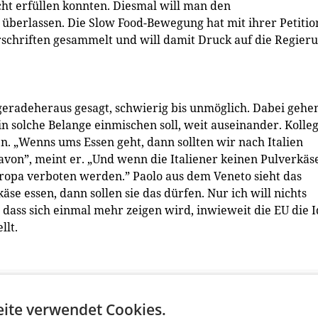
cht erfüllen konnten. Diesmal will man den
überlassen. Die Slow Food-Bewegung hat mit ihrer Petitio
rschriften gesammelt und will damit Druck auf die Regier
, geradeheraus gesagt, schwierig bis unmöglich. Dabei gehe
n solche Belange einmischen soll, weit auseinander. Kolle
. „Wenns ums Essen geht, dann sollten wir nach Italien
avon”, meint er. „Und wenn die Italiener keinen Pulverkäs
uropa verboten werden.” Paolo aus dem Veneto sieht das
se essen, dann sollen sie das dürfen. Nur ich will nichts
 dass sich einmal mehr zeigen wird, inwieweit die EU die 
llt.
ite verwendet Cookies.