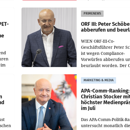
 den
vor. Im Mittelpunkt des
ens
Redesigns stehen zentral
PRIMENEWS
ozent
Gestaltungselemente
PET-
ORF III: Peter Schöbe
abberufen und beur
he
WIEN ORF-III-Co-
Geschäftsführer Peter S
end
ist wegen Compliance-
uren
Vorwürfen abberufen u
eim
beurlaubt worden. Der 
bestätigte gegenüber de
uer zu
entsprechende
MARKETING & MEDIA
hsen
Medienberichte.
APA-Comm-Ranking:
n
Christian Stocker mi
nd
höchster Medienprä
im Juli
ust
Das APA-Comm-Politik-R
oschen
untersucht monatlich di