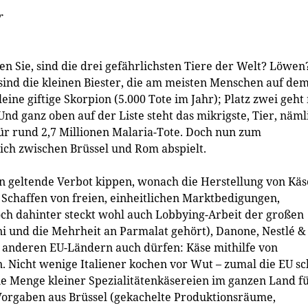
r
en Sie, sind die drei gefährlichsten Tiere der Welt? Löwen
s sind die kleinen Biester, die am meisten Menschen auf de
eine giftige Skorpion (5.000 Tote im Jahr); Platz zwei geht
Und ganz oben auf der Liste steht das mikrigste, Tier, näml
für rund 2,7 Millionen Malaria-Tote. Doch nun zum
ich zwischen Brüssel und Rom abspielt.
lien geltende Verbot kippen, wonach die Herstellung von Käs
s Schaffen von freien, einheitlichen Marktbedigungen,
ch dahinter steckt wohl auch Lobbying-Arbeit der großen
i und die Mehrheit an Parmalat gehört), Danone, Nestlé &
len anderen EU-Ländern auch dürfen: Käse mithilfe von
en. Nicht wenige Italiener kochen vor Wut – zumal die EU s
ne Menge kleiner Spezialitäten­käsereien im ganzen Land f
Vorgaben aus Brüssel (gekachelte Produktionsräume,