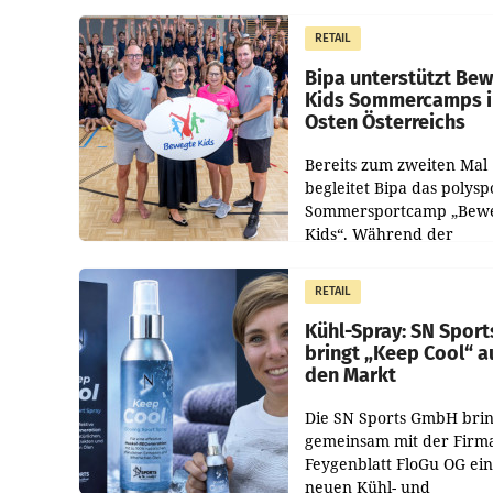
Ableben des Ex-Sektions
im Justizministerium, Chr
RETAIL
Pilnacek, auf sensible
Bipa unterstützt Be
Kids Sommercamps 
Osten Österreichs
Bereits zum zweiten Mal
begleitet Bipa das polysp
Sommersportcamp „Bew
Kids“. Während der
Campwochen in den Mon
Juli und August versorgt
RETAIL
Unternehmen Kinder so
Kühl-Spray: SN Sport
bringt „Keep Cool“ a
den Markt
Die SN Sports GmbH brin
gemeinsam mit der Firm
Feygenblatt FloGu OG ei
neuen Kühl- und