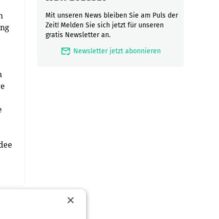
n
Mit unseren News bleiben Sie am Puls der
Zeit! Melden Sie sich jetzt für unseren
ung
gratis Newsletter an.
mark_email_read
Newsletter jetzt abonnieren
n
ge
e
Idee
×