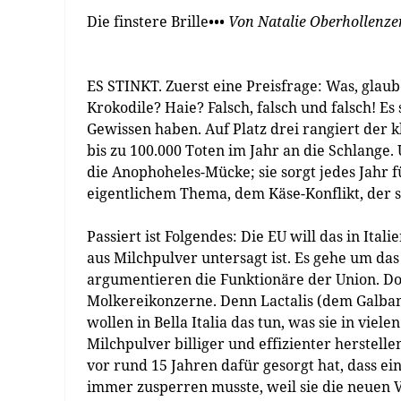
Die finstere Brille
••• Von Natalie Oberhollenze
ES STINKT. Zuerst eine Preisfrage: Was, glaub
Krokodile? Haie? Falsch, falsch und falsch! E
Gewissen haben. Auf Platz drei rangiert der kl
bis zu 100.000 Toten im Jahr an die Schlange. 
die Anophoheles-Mücke; sie sorgt jedes Jahr 
eigentlichem Thema, dem Käse-Konflikt, der s
Passiert ist Folgendes: Die EU will das in Ita
aus Milchpulver untersagt ist. Es gehe um da
argumentieren die Funktionäre der Union. Do
Molkereikonzerne. Denn Lactalis (dem Galban
wollen in Bella Italia das tun, was sie in vie
Milchpulver billiger und effizienter herstell
vor rund 15 Jahren dafür gesorgt hat, dass ei
immer zusperren musste, weil sie die neuen 