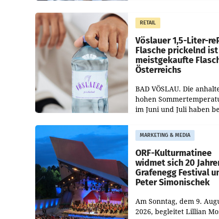
Regenerations-Spray auf
Markt. Das Produkt nam
RETAIL
„Keep Cool“ ist zu 100 Pr
Vöslauer 1,5-Liter-re
Flasche prickelnd ist
meistgekaufte Flasc
Österreichs
BAD VÖSLAU. Die anhalt
hohen Sommertemperat
im Juni und Juli haben b
niederösterreichischen
Getränkehersteller Vösla
MARKETING & MEDIA
deutlichen Absatzzuwäc
geführt. Während
ORF-Kulturmatinee
widmet sich 20 Jahre
Grafenegg Festival u
Peter Simonischek
Am Sonntag, dem 9. Aug
2026, begleitet Lillian M