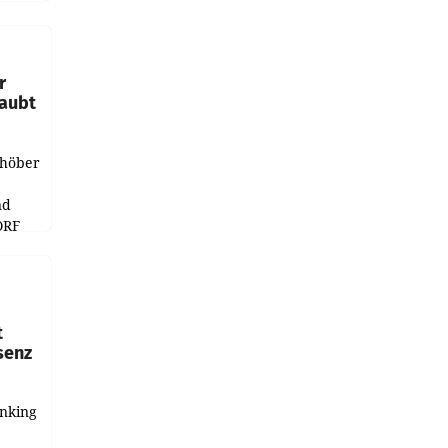
e
r
laubt
chöber
nd
ORF
r APA
t
senz
anking
e