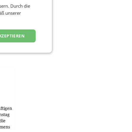
sern. Durch die
äß unserer
KZEPTIEREN
ftigen
nstag
die
emens