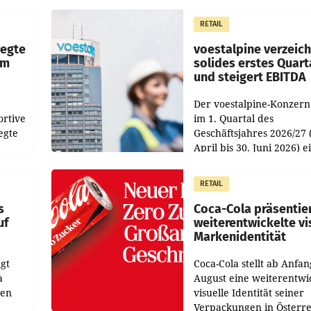
chefs
Pig vorgeschlagenen
istian
Besetzungen für die
RETAIL
Direktionen abgestimmt
werden.
wegte
voestalpine verzeic
im
solides erstes Quart
und steigert EBITDA
Der voestalpine-Konzern
ortive
im 1. Quartal des
egte
Geschäftsjahres 2026/27 
April bis 30. Juni 2026) e
aten
solides Ergebnis erwirtsc
 das
Der Umsatz stieg im Verg
RETAIL
wie
zur Vorjahresperiode
s
Coca-Cola präsentie
uf
weiterentwickelte vi
Markenidentität
gt
Coca-Cola stellt ab Anfan
a
August eine weiterentwi
nen
visuelle Identität seiner
Verpackungen in Österre