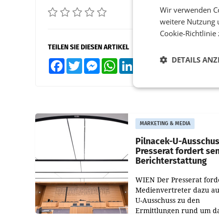
Wir verwenden Co
weitere Nutzung 
Cookie-Richtlinie
TEILEN SIE DIESEN ARTIKEL
DETAILS ANZ
Facebook
Twitter
Messenger
WhatsApp
LinkedIn
XING
Teilen
MARKETING & MEDIA
Pilnacek-U-Ausschus
Presserat fordert se
Berichterstattung
WIEN Der Presserat ford
Medienvertreter dazu au
U-Ausschuss zu den
Ermittlungen rund um d