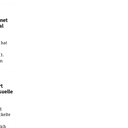
hnet
al
 hat
(1.
in
haftet.
leich
rt
suelle
g
ckelte
ich