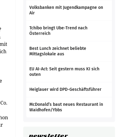
Volksbanken mit Jugendkampagne on
Air
Tchibo bringt Ube-Trend nach
?
Österreich
m
 mit
Best Lunch zeichnet beliebte
ich
Mittagslokale aus
EU AI-Act: Seit gestern muss KI sich
outen
e
Heiglauer wird DPD-Geschäftsführer
 Co.
McDonald’s baut neues Restaurant in
Waidhofen/Ybbs
chon
ür
newsletter