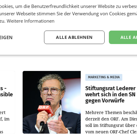
okies, um die Benutzerfreundlichkeit unserer Website zu verbes
unserer Webseite stimmen Sie der Verwendung von Cookies gem
 zu.
Weitere Informationen
EIGEN
ALLE ABLEHNEN
ALLE A
MARKETING & MEDIA
s -
Stiftungsrat Lederer
nsible
wehrt sich in den SN
gegen Vorwürfe
ert
Mehrere Themen beschä
f, im
derzeit den ORF. Am Die
soll im Stiftungsrat über 
as
vom neuen ORF-Chef Cl