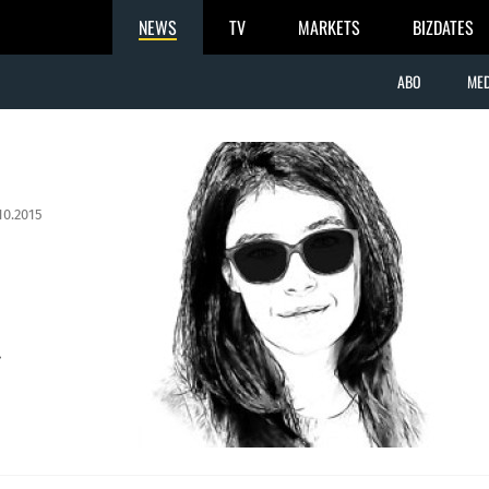
NEWS
TV
MARKETS
BIZDATES
ABO
MED
10.2015
.