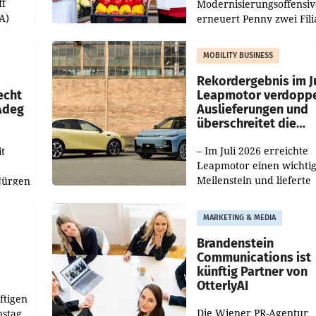
ff
Modernisierungsoffensiv
A)
erneuert Penny zwei Fili
Nieder- und Oberösterre
slauf-
Die beiden Standorte lie
MOBILITY BUSINESS
Haag sowie im rund
ilialen
Rekordergebnis im Ju
echt
Leapmotor verdoppe
 Adeg
Auslieferungen und
überschreitet die
100.000er-Marke
– Im Juli 2026 erreichte
t
Leapmotor einen wichti
Meilenstein und lieferte
Jürgen
weltweit 101.267 Fahrze
ich
aus, womit sich das Erge
MARKETING & MEDIA
gegenüber Juli 2025 meh
örde
verdoppelte (+102
walt
Brandenstein
Communications ist
künftig Partner von
OtterlyAI
ftigen
Die Wiener PR-Agentur
nstag