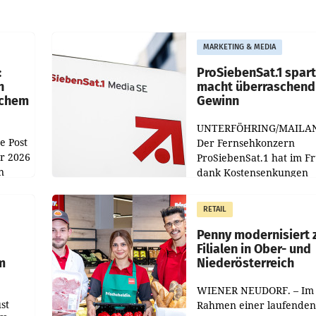
MARKETING & MEDIA
:
ProSiebenSat.1 spar
n
macht überraschend 
achem
Gewinn
UNTERFÖHRING/MAILA
e Post
Der Fernsehkonzern
hr 2026
ProSiebenSat.1 hat im F
n
dank Kostensenkungen
operativ wieder Gewinn
m Plus
gemacht und die
RETAIL
er
Markterwartung deutlic
übertroffen.
Penny modernisiert 
Filialen in Ober- und
m
Niederösterreich
WIENER NEUDORF. – Im
st
Rahmen einer laufenden