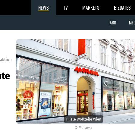
NEWS
TV
MARKETS
BIZDATES
ABO
MED
aktion
hte
Filiale Wollzeile Wien
© Morawa