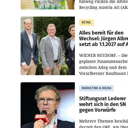
hinweg rücken die Altsto
Recycling Austria AG (AR
und der Handelskonzern
Müller die Initiative „Krei
RETAIL
Helden“ in allen
österreichischen Müller-F
Alles bereit für den
Wechsel: Jürgen Albr
setzt ab 1.1.2027 auf
WIENER NEUDORF. – Die
geplante Zusammenarbei
zwischen Adeg und dem
Vorarlberger Kaufmann 
Albrecht ist kartellrechtl
freigegeben: Die
MARKETING & MEDIA
Bundeswettbewerbsbeh
und der Bundeskartellan
Stiftungsrat Lederer
wehrt sich in den SN
gegen Vorwürfe
Mehrere Themen beschä
derzeit den ORF. Am Die