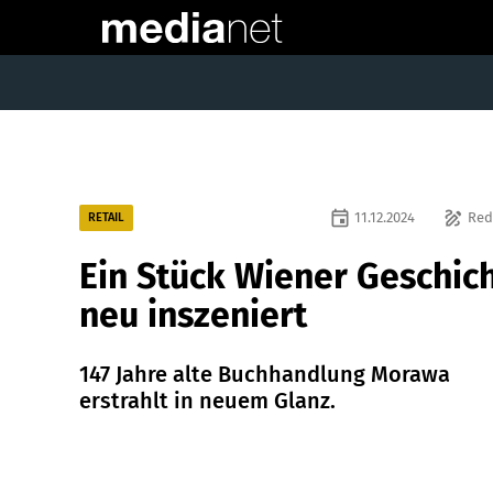
event
draw
11.12.2024
Red
RETAIL
Ein Stück Wiener Geschic
neu inszeniert
147 Jahre alte Buchhandlung Morawa
erstrahlt in neuem Glanz.