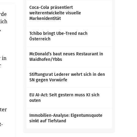
Coca-Cola präsentiert
weiterentwickelte visuelle
rde
Markenidentität
lich
,
Tchibo bringt Ube-Trend nach
Österreich
McDonald’s baut neues Restaurant in
 in
Waidhofen/Ybbs
r
Stiftungsrat Lederer wehrt sich in den
SN gegen Vorwürfe
EU AI-Act: Seit gestern muss KI sich
outen
ter
Immobilien-Analyse: Eigentumsquote
sinkt auf Tiefstand
t-