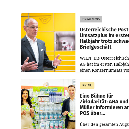
PRIMENEWS
Österreichische Post
Umsatzplus im erste
Halbjahr trotz schw
Briefgeschäft
WIEN Die Österreichisch
AG hat im ersten Halbja
einen Konzernumsatz vo
1.544,0 Mio. EUR
erwirtschaftet, was eine
RETAIL
von 3,8 Prozent gegenüb
dem Vergleichszeitraum
Eine Bühne für
Zirkularität: ARA und
Müller informieren a
POS über
Kreislauffähigkeit
Über den gesamten Augu