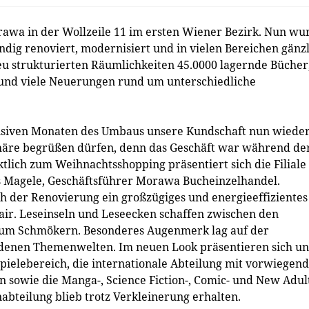
rawa in der Wollzeile 11 im ersten Wiener Bezirk. Nun wu
ändig renoviert, modernisiert und in vielen Bereichen gänz
neu strukturierten Räumlichkeiten 45.0000 lagernde Bücher
 und viele Neuerungen rund um unterschiedliche
ensiven Monaten des Umbaus unsere Kundschaft nun wieder
häre begrüßen dürfen, denn das Geschäft war während de
lich zum Weihnachtsshopping präsentiert sich die Filiale
s Magele, Geschäftsführer Morawa Bucheinzelhandel.
h der Renovierung ein großzügiges und energieeffizientes
r. Leseinseln und Leseecken schaffen zwischen den
um Schmökern. Besonderes Augenmerk lag auf der
denen Themenwelten. Im neuen Look präsentieren sich un
ielebereich, die internationale Abteilung mit vorwiegend
 sowie die Manga-, Science Fiction-, Comic- und New Adul
enabteilung blieb trotz Verkleinerung erhalten.