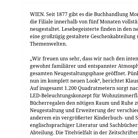
WIEN. Seit 1877 gibt es die Buchhandlung Mo
die Filiale innerhalb von fünf Monaten vollst
neugestaltet. Lesebegeisterte finden in den 
eine großzügig gestaltete Geschenkabteilung
Themenwelten.
„Wir freuen uns sehr, dass wir nach den int
gewohnt familiärer und entspannter Atmosp
gesamten Neugestaltungsphase geöffnet. Pünkt
nun im komplett neuen Look“, berichtet Klau
Auf insgesamt 1.200 Quadratmetern sorgt nac
LED-Beleuchtungskonzept für Wohnzimmerflai
Bücherregalen den nötigen Raum und Ruhe z
Neugestaltung und Erweiterung der verschie
anderem ein vergrößerter Kinderbuch- und Sp
englischsprachiger Literatur und Sachbüchern
Abteilung. Die Titelvielfalt in der Zeitschrift