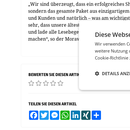
„Wir sind überzeugt, dass ein erfolgreiches
sondern das gesamte Paket aus einzigartige
und Kunden und natürlich – was am wichtigste
sehr, dass unsere älteste Filiale, die zugleich
und lade alle Lesebegeisterten herzlich ein, u
Diese Webse
machen“, so der Morawa Bucheinzelhandels 
Wir verwenden Co
weitere Nutzung 
Cookie-Richtlinie
DETAILS ANZ
BEWERTEN SIE DIESEN ARTIKEL
TEILEN SIE DIESEN ARTIKEL
Facebook
Twitter
Messenger
WhatsApp
LinkedIn
XING
Teilen