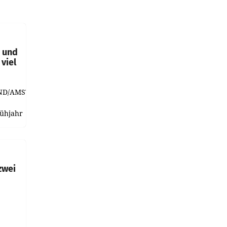
t und
viel
ND/AMSTERDAM.
rühjahr
h
zwei