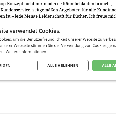
 Shop-Konzept nicht nur moderne Räumlichkeiten braucht,
m Kundenservice, zeitgemäßen Angeboten für alle Kundinn
n ist – jede Menge Leidenschaft für Bücher. Ich freue mi
 die Keimzelle des Unternehmens ist, nun all das in sich vere
ns in der Wollzeile zu besuchen und sich selbst ein Bild zu
ite verwendet Cookies.
CEO.
okies, um die Benutzerfreundlichkeit unserer Website zu verbes
unserer Webseite stimmen Sie der Verwendung von Cookies gem
 zu.
Weitere Informationen
EIGEN
ALLE ABLEHNEN
ALLE A