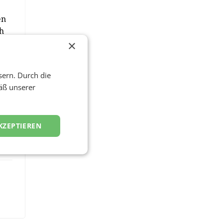
en
ch
int
×
sern. Durch die
äß unserer
KZEPTIEREN