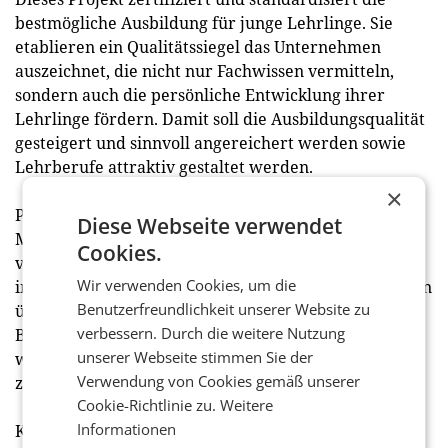
bestmögliche Ausbildung für junge Lehrlinge. Sie
etablieren ein Qualitätssiegel das Unternehmen
auszeichnet, die nicht nur Fachwissen vermitteln,
sondern auch die persönliche Entwicklung ihrer
Lehrlinge fördern. Damit soll die Ausbildungsqualität
gesteigert und sinnvoll angereichert werden sowie
Lehrberufe attraktiv gestaltet werden.
×
Pitanamondo
Diese Webseite verwendet
Mit dem Projekt Pitanamondo sollen die Abenteuer
Cookies.
von Gwendolyn Glühwürmchen in Gebärdensprache,
Wir verwenden Cookies, um die
in einfache Sprache und in blindengerechte Versionen
Benutzerfreundlichkeit unserer Website zu
übersetzt werden und sämtliche Ausgaben dieser
verbessern. Durch die weitere Nutzung
Bücher auf einer Website zugänglich gemacht
unserer Webseite stimmen Sie der
werden. Mit besonderen Anreizen sollen sich
Verwendung von Cookies gemäß unserer
zukünftig noch weitere Autor am Projekt beteiligen.
Cookie-Richtlinie zu.
Weitere
Informationen
Kärnten Ride.Share