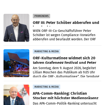
PRIMENEWS
ORF III: Peter Schöber abberufen und
beurlaubt
WIEN ORF-III-Co-Geschäftsführer Peter
Schöber ist wegen Compliance-Vorwürfen
abberufen und beurlaubt worden. Der ORF
bestätigte gegenüber der APA entsprechende
Medienberichte.
MARKETING & MEDIA
ORF-Kulturmatinee widmet sich 20
Jahren Grafenegg Festival und Peter
Simonischek
Am Sonntag, dem 9. August 2026, begleitet
Lillian Moschen das Publikum ab 9.05 Uhr
durch die ORF-„Kulturmatinee“. Die Sendung
startet mit der Dokumentation „20 Jahre
Grafenegg
MARKETING & MEDIA
APA-Comm-Ranking: Christian
Stocker mit höchster Medienpräsenz
im Juli
Das APA-Comm-Politik-Ranking untersucht