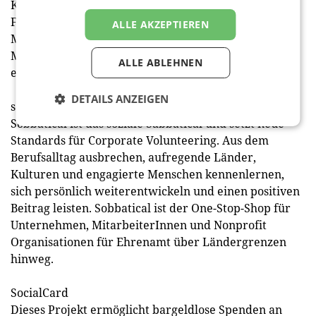
Kärnten Ride.Share verbindet Menschen, fördert
Fahrgemeinschaften und stärkt das soziale
ALLE AKZEPTIEREN
Miteinander. Die nachhaltige Lösung verbessert die
Mobilität, reduziert den CO2-Fußabdruck und setzt
ALLE ABLEHNEN
ein Zeichen für den Umweltschutz.
DETAILS ANZEIGEN
sobbatical
Sobbatical ist das soziale Sabbatical und setzt neue
Standards für Corporate Volunteering. Aus dem
Berufsalltag ausbrechen, aufregende Länder,
Kulturen und engagierte Menschen kennenlernen,
sich persönlich weiterentwickeln und einen positiven
Beitrag leisten. Sobbatical ist der One-Stop-Shop für
Unternehmen, MitarbeiterInnen und Nonprofit
Organisationen für Ehrenamt über Ländergrenzen
hinweg.
SocialCard
Dieses Projekt ermöglicht bargeldlose Spenden an