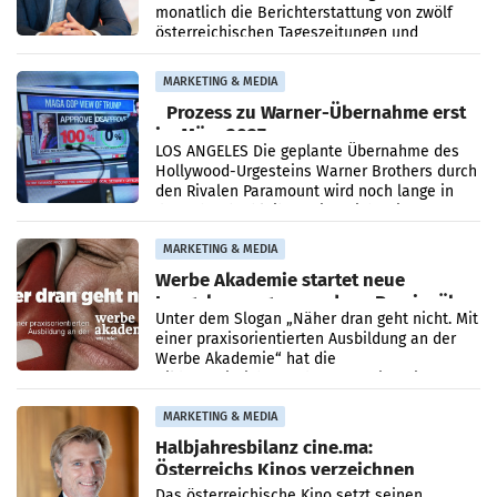
monatlich die Berichterstattung von zwölf
österreichischen Tageszeitungen und
analysiert, welche Politikerinnen und
Politiker Österreichs die
MARKETING & MEDIA
Prozess zu Warner-Übernahme erst
im März 2027
LOS ANGELES Die geplante Übernahme des
Hollywood-Urgesteins Warner Brothers durch
den Rivalen Paramount wird noch lange in
der Schwebe bleiben. Eine Richterin setzte
den Prozess zu
MARKETING & MEDIA
Werbe Akademie startet neue
Imagekampagne rund um Praxisnähe
Unter dem Slogan „Näher dran geht nicht. Mit
einer praxisorientierten Ausbildung an der
Werbe Akademie“ hat die
Bildungseinrichtung des WIFI Wien eine neue
Imagekampagne gestartet.
MARKETING & MEDIA
Halbjahresbilanz cine.ma:
Österreichs Kinos verzeichnen
400.000 Besucher mehr
Das österreichische Kino setzt seinen