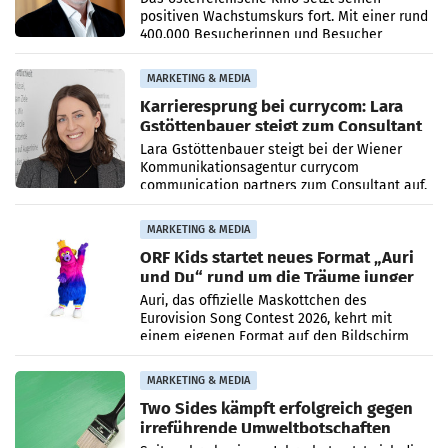
positiven Wachstumskurs fort. Mit einer rund
400.000 Besucherinnen und Besucher
höheren Nettoreichweite im ersten Halbjahr
2026 gegenüber dem
MARKETING & MEDIA
Karrieresprung bei currycom: Lara
Gstöttenbauer steigt zum Consultant
auf
Lara Gstöttenbauer steigt bei der Wiener
Kommunikationsagentur currycom
communication partners zum Consultant auf.
Die 27-jährige Beraterin betreut Kundinnen
und Kunden in den Bereichen
MARKETING & MEDIA
ORF Kids startet neues Format „Auri
und Du“ rund um die Träume junger
Menschen
Auri, das offizielle Maskottchen des
Eurovision Song Contest 2026, kehrt mit
einem eigenen Format auf den Bildschirm
zurück. In der neuen Sendung „Auri und Du“
bei ORF Kids steht
MARKETING & MEDIA
Two Sides kämpft erfolgreich gegen
irreführende Umweltbotschaften