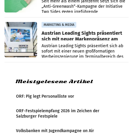
beim Papiereinsatz
Seit mehr als einem Jahrzehnt setzt sich die
„Anti-Greenwash“-Kampagne der Initiative
Two Sides gegen irreführende
Umweltaussagen bei Papierkommunikation
und papierbasierten Verpackungen
MARKETING & MEDIA
Austrian Leading Sights präsentiert
sich mit neuer Markenpräsenz am
Flughafen Wien
Austrian Leading Sights präsentiert sich ab
sofort mit einer neuen großformatigen
Werbeinszenierung im Terminalbereich des
Flughafen Wien. Die Präsenz befindet sich im
Verbindungsbereich
Meistgelesene Artikel
ORF: Pig legt Personalliste vor
ORF-Festspielempfang 2026 im Zeichen der
Salzburger Festspiele
Volksbanken mit Jugendkampagne on Air