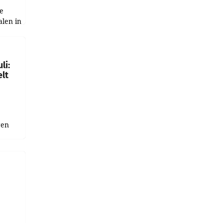
e
alen in
ich.
gen in
li:
lt
gen
uge
bnis
r als