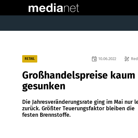
event
draw
10.06.2022
Red
RETAIL
Großhandelspreise kaum
gesunken
Die Jahresveränderungsrate ging im Mai nur l
zurück. Größter Teuerungsfaktor bleiben die
festen Brennstoffe.