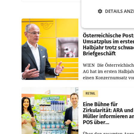
DETAILS ANZ
PRIMENEWS
Österreichische Post
Umsatzplus im erste
Halbjahr trotz schw
Briefgeschäft
WIEN Die Österreichisch
AG hat im ersten Halbja
einen Konzernumsatz vo
1.544,0 Mio. EUR
erwirtschaftet, was eine
RETAIL
von 3,8 Prozent gegenüb
dem Vergleichszeitraum
Eine Bühne für
Zirkularität: ARA und
Müller informieren a
POS über
Kreislauffähigkeit
Über den gesamten Augu