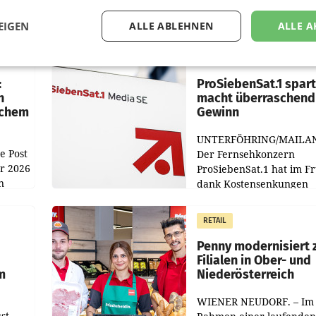
EIGEN
ALLE ABLEHNEN
ALLE A
MARKETING & MEDIA
:
ProSiebenSat.1 spar
n
macht überraschend 
achem
Gewinn
UNTERFÖHRING/MAILA
e Post
Der Fernsehkonzern
hr 2026
ProSiebenSat.1 hat im F
n
dank Kostensenkungen
operativ wieder Gewinn
m Plus
gemacht und die
RETAIL
er
Markterwartung deutlic
übertroffen.
Penny modernisiert 
Filialen in Ober- und
m
Niederösterreich
WIENER NEUDORF. – Im
st