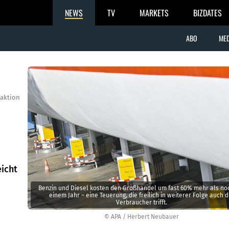
NEWS
TV
MARKETS
BIZDATES
ABO
MED
aktion
eicht
Benzin und Diesel kosten den Großhandel um fast 60% mehr als no
einem Jahr – eine Teuerung, die freilich in weiterer Folge auch d
Verbraucher trifft.
© APA / Herbert Neubauer