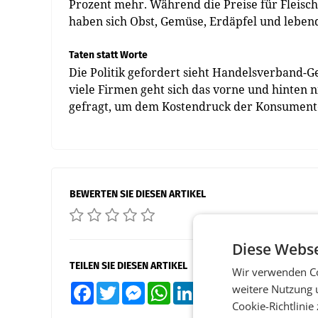
Prozent mehr. Während die Preise für Fleisch
haben sich Obst, Gemüse, Erdäpfel und lebende
Taten statt Worte
Die Politik gefordert sieht Handelsverband-G
viele Firmen geht sich das vorne und hinten ni
gefragt, um dem Kostendruck der Konsumenten
BEWERTEN SIE DIESEN ARTIKEL
Diese Webse
TEILEN SIE DIESEN ARTIKEL
Wir verwenden Co
weitere Nutzung 
Facebook
Twitter
Messenger
WhatsApp
LinkedIn
XING
Teilen
Cookie-Richtlinie