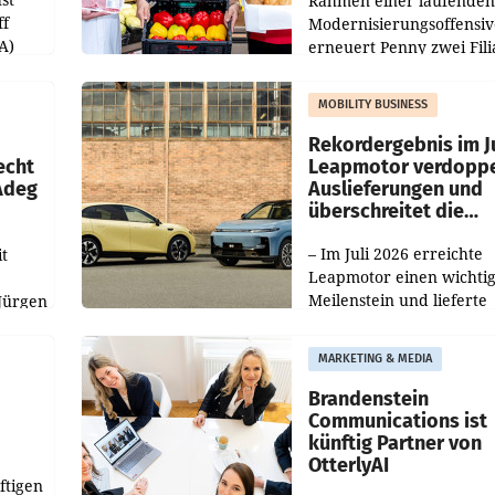
Rahmen einer laufenden
ff
Modernisierungsoffensiv
A)
erneuert Penny zwei Fili
Nieder- und Oberösterre
slauf-
Die beiden Standorte lie
MOBILITY BUSINESS
Haag sowie im rund
ilialen
Rekordergebnis im Ju
echt
Leapmotor verdoppe
 Adeg
Auslieferungen und
überschreitet die
100.000er-Marke
– Im Juli 2026 erreichte
t
Leapmotor einen wichti
Meilenstein und lieferte
Jürgen
weltweit 101.267 Fahrze
ich
aus, womit sich das Erge
MARKETING & MEDIA
gegenüber Juli 2025 meh
örde
verdoppelte (+102
walt
Brandenstein
Communications ist
künftig Partner von
OtterlyAI
ftigen