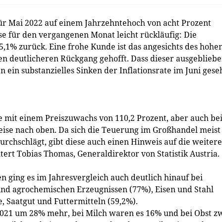
 für Mai 2022 auf einem Jahrzehntehoch von acht Prozent
se für den vergangenen Monat leicht rückläufig: Die
,1% zurück. Eine frohe Kunde ist das angesichts des hohe
en deutlicheren Rückgang gehofft. Dass dieser ausgeblieb
gen ein substanzielles Sinken der Inflationsrate im Juni ges
fe mit einem Preiszuwachs von 110,2 Prozent, aber auch be
ise nach oben. Da sich die Teuerung im Großhandel meist
rchschlägt, gibt diese auch einen Hinweis auf die weitere
tert Tobias Thomas, Generaldirektor von Statistik Austria.
n ging es im Jahresvergleich auch deutlich hinauf bei
nd agrochemischen Erzeugnissen (77%), Eisen und Stahl
, Saatgut und Futtermitteln (59,2%).
2021 um 28% mehr, bei Milch waren es 16% und bei Obst z