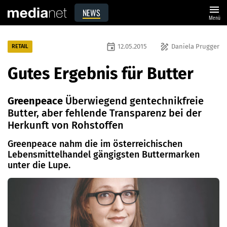
menu
NEWS
Menü
event
draw
12.05.2015
Daniela Prugger
RETAIL
Gutes Ergebnis für Butter
Greenpeace
Überwiegend gentechnikfreie
Butter, aber fehlende Transparenz bei der
Herkunft von Rohstoffen
Greenpeace nahm die im österreichischen
Lebensmittelhandel gängigsten Buttermarken
unter die Lupe.