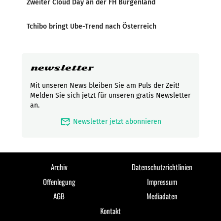
Zweiter Cloud Day an der FH Burgenland
Tchibo bringt Ube-Trend nach Österreich
newsletter
Mit unseren News bleiben Sie am Puls der Zeit!
Melden Sie sich jetzt für unseren gratis Newsletter
an.
mark_email_read
Newsletter jetzt abonnieren
Archiv
Datenschutzrichtlinien
Offenlegung
Impressum
AGB
Mediadaten
Kontakt