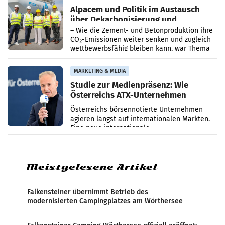
Alpacem und Politik im Austausch
über Dekarbonisierung und
Energiepreise
– Wie die Zement- und Betonproduktion ihre
CO₂-Emissionen weiter senken und zugleich
wettbewerbsfähig bleiben kann, war Thema
eines Treffens zwischen Staatssekretärin
Elisabeth
MARKETING & MEDIA
Studie zur Medienpräsenz: Wie
Österreichs ATX-Unternehmen
international wahrgenommen
Österreichs börsennotierte Unternehmen
werden
agieren längst auf internationalen Märkten.
Eine neue internationale
Medienresonanzanalyse untersucht die
weltweite Berichterstattung über
Meistgelesene Artikel
Falkensteiner übernimmt Betrieb des
modernisierten Campingplatzes am Wörthersee