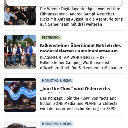
kju: stellt Führungsteam neu auf
Die Wiener Digitalagentur kju: erweitert ihre
Führungsebene. Andrea Sampl-Neureiter
rückt mit Anfang August in die Agenturleitung
auf. Gemeinsam mit drei weiteren
Neubesetzungen entsteht
DESTINATION
Falkensteiner übernimmt Betrieb des
modernisierten Campingplatzes am
Wörthersee
KLAGENFURT AM WÖRTHERSEE. – Der
Falkensteiner Camping Wörthersee ist
offiziell eröffnet. Die Falkensteiner Michaeler
Tourism Group (FMTG) und die Stadtwerke
Klagenfurt haben den
MARKETING & MEDIA
„Join the Flow“ wird Österreichs
Pavillon bei der EXPO 2027
Das Konzept „Join the Flow“ von facts and
fiction, ZONE Media und PLANET architects
wird der österreichische Beitrag zur EXPO
2027 in Belgrad. Die Weltausstellung findet
von 15.
MARKETING & MEDIA