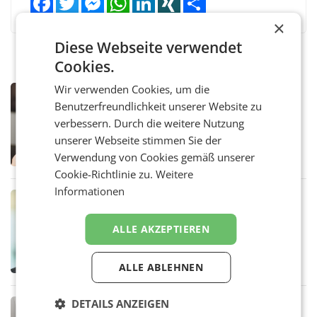
×
Diese Webseite verwendet
Cookies.
Wir verwenden Cookies, um die
MARKETING & MEDIA
Benutzerfreundlichkeit unserer Website zu
ORF weist Berichte über Abschaltung
verbessern. Durch die weitere Nutzung
von TV- und Radioempfang zurück
– Der ORF weist eine Berichterstattung der
unserer Webseite stimmen Sie der
„Kronen Zeitung“ und eine Aussendung der
Verwendung von Cookies gemäß unserer
FPÖ zur geplanten Optimierung seines
terrestrischen Sendernetzes zurück. Die
Cookie-Richtlinie zu.
Weitere
Darstellung,
Informationen
MARKETING & MEDIA
Sebastian Knabl wird Partner bei EY
ALLE AKZEPTIEREN
Österreich
WIEN.Sebastian Knabl wird Partner bei EY
Österreich. In seiner neuen Funktion soll er
Banken und Finanzinstitute bei
ALLE ABLEHNEN
regulatorischen Anforderungen, im
Risikomanagement und bei
Transformationsprojekten
DETAILS ANZEIGEN
MARKETING & MEDIA