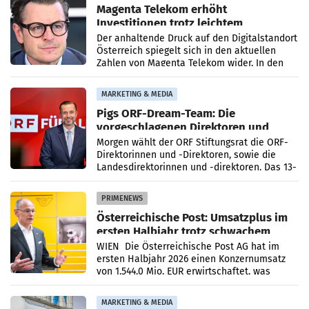
Magenta Telekom erhöht
Investitionen trotz leichtem
Umsatzrückgang
Der anhaltende Druck auf den Digitalstandort
Österreich spiegelt sich in den aktuellen
Zahlen von Magenta Telekom wider. In den
ersten sechs Monaten des laufenden Jahres
verzeichnete
MARKETING & MEDIA
Pigs ORF-Dream-Team: Die
vorgeschlagenen Direktoren und
Direktorinnen
Morgen wählt der ORF Stiftungsrat die ORF-
Direktorinnen und -Direktoren, sowie die
Landesdirektorinnen und -direktoren. Das 13-
köpfige Wunschteam des ab 1. Jänner 2027
amtierenden
PRIMENEWS
Österreichische Post: Umsatzplus im
ersten Halbjahr trotz schwachem
Briefgeschäft
WIEN Die Österreichische Post AG hat im
ersten Halbjahr 2026 einen Konzernumsatz
von 1.544,0 Mio. EUR erwirtschaftet, was
einem Plus von 3,8 Prozent gegenüber dem
Vergleichszeitraum
MARKETING & MEDIA