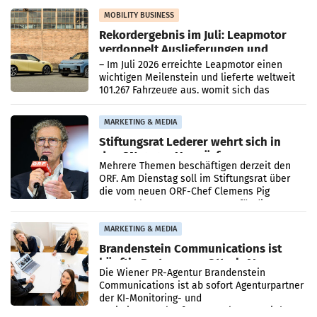
Bundeswettbewerbsbehörde und der
Bundeskartellanwalt
MOBILITY BUSINESS
Rekordergebnis im Juli: Leapmotor
verdoppelt Auslieferungen und
überschreitet die 100.000er-Marke
– Im Juli 2026 erreichte Leapmotor einen
wichtigen Meilenstein und lieferte weltweit
101.267 Fahrzeuge aus, womit sich das
Ergebnis gegenüber Juli 2025 mehr als
verdoppelte (+102
MARKETING & MEDIA
Stiftungsrat Lederer wehrt sich in
den SN gegen Vorwürfe
Mehrere Themen beschäftigen derzeit den
ORF. Am Dienstag soll im Stiftungsrat über
die vom neuen ORF-Chef Clemens Pig
vorgeschlagenen Besetzungen für die
Direktionen abgestimmt werden.
MARKETING & MEDIA
Brandenstein Communications ist
künftig Partner von OtterlyAI
Die Wiener PR-Agentur Brandenstein
Communications ist ab sofort Agenturpartner
der KI-Monitoring- und
Optimierungsplattform OtterlyAI. Damit baut