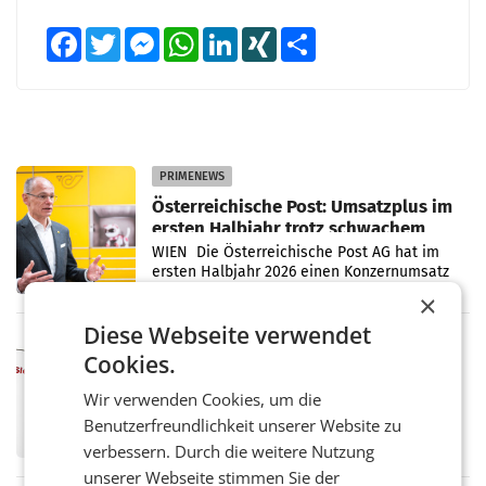
Facebook
Twitter
Messenger
WhatsApp
LinkedIn
XING
Teilen
PRIMENEWS
Österreichische Post: Umsatzplus im
ersten Halbjahr trotz schwachem
Briefgeschäft
WIEN Die Österreichische Post AG hat im
ersten Halbjahr 2026 einen Konzernumsatz
von 1.544,0 Mio. EUR erwirtschaftet, was
×
einem Plus von 3,8 Prozent gegenüber dem
Diese Webseite verwendet
Vergleichszeitraum
MARKETING & MEDIA
Cookies.
ProSiebenSat.1 spart und macht
überraschend viel Gewinn
Wir verwenden Cookies, um die
UNTERFÖHRING/MAILAND/AMSTERDAM. Der
Benutzerfreundlichkeit unserer Website zu
Fernsehkonzern ProSiebenSat.1 hat im
Frühjahr dank Kostensenkungen operativ
verbessern. Durch die weitere Nutzung
wieder Gewinn gemacht und die
unserer Webseite stimmen Sie der
Markterwartung deutlich übertroffen.