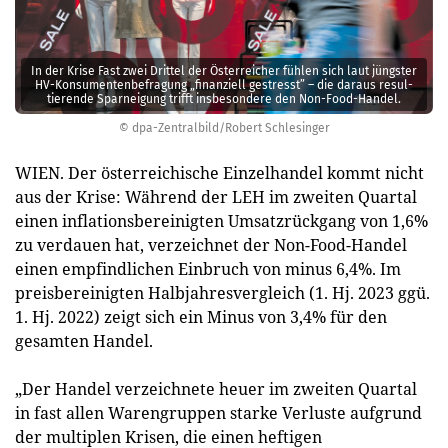
In der Krise Fast zwei Drittel der Österreicher fühlen sich laut jüngster
HV-Konsumentenbefragung „finanziell gestresst” – die daraus resul­
tierende Sparneigung trifft insbesondere den Non-Food-Handel.
© dpa-Zentralbild/Robert Schlesinger
WIEN. Der österreichische Einzelhandel kommt nicht
aus der Krise: Während der LEH im zweiten Quartal
einen inflationsbereinigten Umsatzrückgang von 1,6%
zu verdauen hat, verzeichnet der Non-Food-Handel
einen empfindlichen Einbruch von minus 6,4%. Im
preisbereinigten Halbjahresvergleich (1. Hj. 2023 ggü.
1. Hj. 2022) zeigt sich ein Minus von 3,4% für den
gesamten Handel.
„Der Handel verzeichnete heuer im zweiten Quartal
in fast allen Warengruppen starke Verluste aufgrund
der multiplen Krisen, die einen heftigen