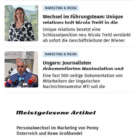
die Agentur ihr Leistungsportfolio
MARKETING & MEDIA
Wechsel im Führungsteam: Unique
relations holt Nicola Treitl in die
Geschäftsleitung
Unique relations besetzt eine
Schlüsselposition neu: Nicola Treitl verstärkt
ab sofort die Geschäftsleitung der Wiener
PR-Agentur an der Seite von Josef Kalina und
Anna Kalina-Mahr.
MARKETING & MEDIA
Ungarn: Journalisten
dokumentierten Manipulation und
Zensur
Eine fast 500-seitige Dokumentation von
Mitarbeitern der Ungarischen
Nachrichtenagentur MTI soll die
systematische Nachrichten-Manipulation und
Zensur bei der Agentur während der Zeit
Meistgelesene Artikel
Personalwechsel im Marketing von Penny
Österreich und Rewe Großhandel