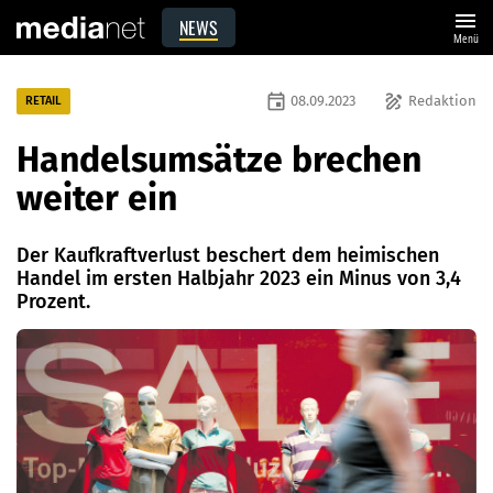
menu
NEWS
Menü
event
draw
08.09.2023
Redaktion
RETAIL
Handelsumsätze brechen
weiter ein
Der Kaufkraftverlust beschert dem heimischen
Handel im ersten Halbjahr 2023 ein Minus von 3,4
Prozent.