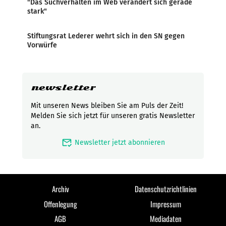
"Das Suchverhalten im Web verändert sich gerade
stark"
Stiftungsrat Lederer wehrt sich in den SN gegen
Vorwürfe
newsletter
Mit unseren News bleiben Sie am Puls der Zeit!
Melden Sie sich jetzt für unseren gratis Newsletter
an.
mark_email_read
Newsletter jetzt abonnieren
Archiv
Datenschutzrichtlinien
Offenlegung
Impressum
AGB
Mediadaten