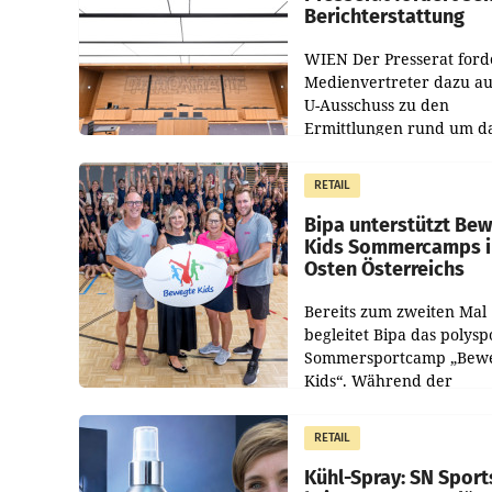
Berichterstattung
WIEN Der Presserat ford
Medienvertreter dazu au
U-Ausschuss zu den
Ermittlungen rund um d
Ableben des Ex-Sektions
im Justizministerium, Chr
RETAIL
Pilnacek, auf sensible
Bipa unterstützt Be
Kids Sommercamps 
Osten Österreichs
Bereits zum zweiten Mal
begleitet Bipa das polysp
Sommersportcamp „Bew
Kids“. Während der
Campwochen in den Mon
Juli und August versorgt
RETAIL
Unternehmen Kinder so
Kühl-Spray: SN Sport