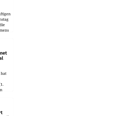
ftigen
nstag
die
emens
hnet
al
 hat
(1.
in
haftet.
leich
rt