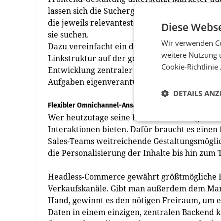
lassen sich die Suchergebnisse je nach Nutze
die jeweils relevantesten Produkte optisch 
Diese Webse
sie suchen.
Wir verwenden Co
Dazu vereinfacht ein derartiges Tool die Su
weitere Nutzung 
Linkstruktur auf der gesamten Website), biet
Cookie-Richtlinie
Entwicklung zentraler Kenngrößen dar. Dami
Aufgaben eigenverantwortlich, effizient und 
DETAILS ANZ
Flexibler Omnichannel-Ansatz
Wer heutzutage seine Kunden überzeugen wil
Interaktionen bieten. Dafür braucht es einen
Sales-Teams weitreichende Gestaltungsmögli
die Personalisierung der Inhalte bis hin zum 
Headless-Commerce gewährt größtmögliche Fr
Verkaufskanäle. Gibt man außerdem dem Mark
Hand, gewinnt es den nötigen Freiraum, um ei
Daten in einem einzigen, zentralen Backend k