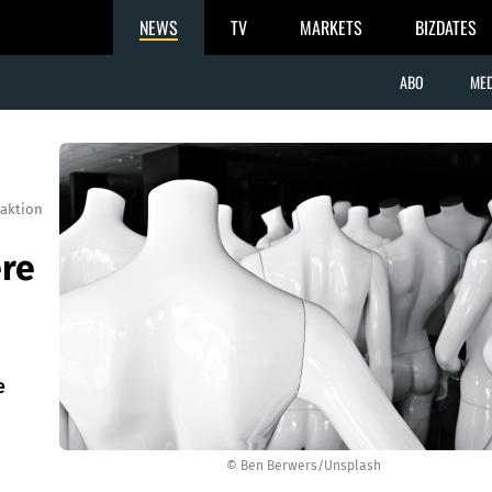
NEWS
TV
MARKETS
BIZDATES
ABO
MED
aktion
ere
e
© Ben Berwers/Unsplash