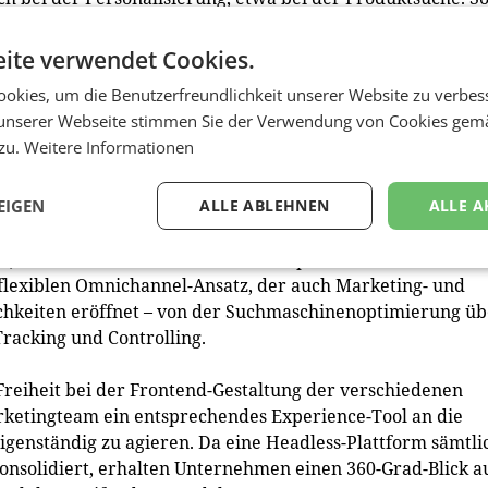
rverhalten in unterschiedlicher Reihenfolge präsentieren 
hervorheben. Dadurch finden Kunden noch schneller, wona
ite verwendet Cookies.
okies, um die Benutzerfreundlichkeit unserer Website zu verbes
chmaschinenoptimierung (beispielsweise durch eine optima
unserer Webseite stimmen Sie der Verwendung von Cookies gem
et umfangreiche Analyse-Funktionen und stellt die
 zu.
Weitere Informationen
t erhält das Marketingteam den nötigen Freiraum, um sei
effektiv zu bearbeiten.
EIGEN
ALLE ABLEHNEN
ALLE A
l, muss ihnen auf allen Kanälen ansprechende und releva
 flexiblen Omnichannel-Ansatz, der auch Marketing- und
chkeiten eröffnet – von der Suchmaschinenoptimierung üb
Tracking und Controlling.
eiheit bei der Frontend-Gestaltung der verschiedenen
etingteam ein entsprechendes Experience-Tool an die
genständig zu agieren. Da eine Headless-Plattform sämtli
onsolidiert, erhalten Unternehmen einen 360-Grad-Blick a