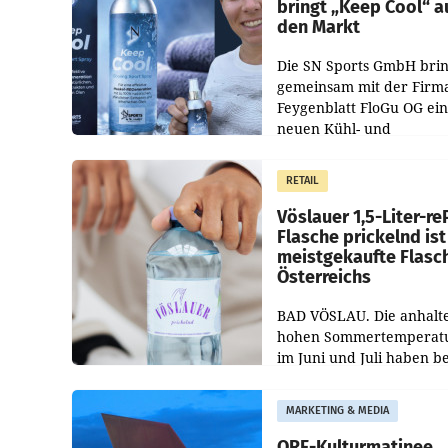
bringt „Keep Cool“ a
den Markt
Die SN Sports GmbH brin
gemeinsam mit der Firm
Feygenblatt FloGu OG ei
neuen Kühl- und
Regenerations-Spray auf
Markt. Das Produkt nam
RETAIL
„Keep Cool“ ist zu 100 Pr
Vöslauer 1,5-Liter-re
Flasche prickelnd ist
meistgekaufte Flasc
Österreichs
BAD VÖSLAU. Die anhalt
hohen Sommertemperat
im Juni und Juli haben b
niederösterreichischen
Getränkehersteller Vösla
MARKETING & MEDIA
deutlichen Absatzzuwäc
geführt. Während
ORF-Kulturmatinee