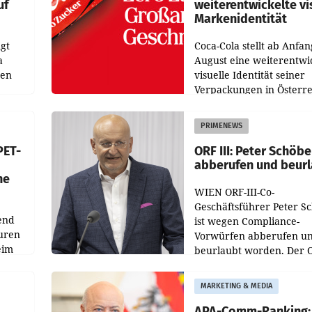
uf
weiterentwickelte vi
Markenidentität
gt
Coca-Cola stellt ab Anfan
a
August eine weiterentwi
nen
visuelle Identität seiner
Verpackungen in Österre
 den
vor. Im Mittelpunkt des
ens
Redesigns stehen zentral
PRIMENEWS
ozent
Gestaltungselemente
PET-
ORF III: Peter Schöbe
abberufen und beur
he
WIEN ORF-III-Co-
Geschäftsführer Peter S
end
ist wegen Compliance-
uren
Vorwürfen abberufen u
eim
beurlaubt worden. Der 
bestätigte gegenüber de
uer zu
entsprechende
MARKETING & MEDIA
hsen
Medienberichte.
APA-Comm-Ranking: