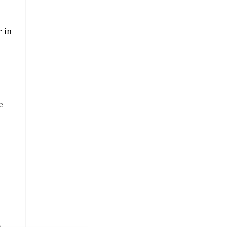
 in
e
o