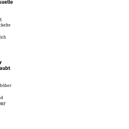
suelle
g
ckelte
ich
e
r
laubt
chöber
nd
ORF
r APA