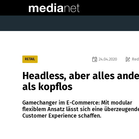
event
draw
24.04.2020
Red
RETAIL
Headless, aber alles and
als kopflos
Gamechanger im E-Commerce: Mit modular
flexiblem Ansatz lässt sich eine überzeugend
Customer Experience schaffen.