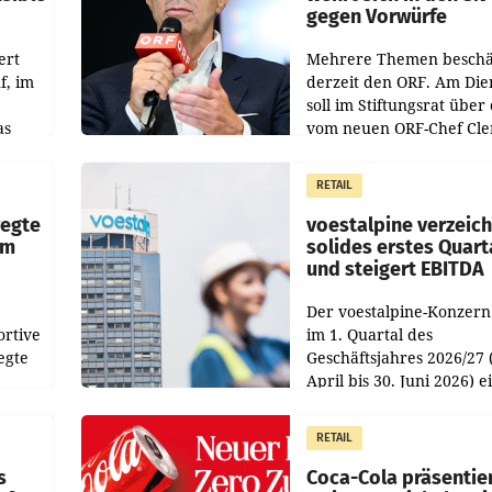
gegen Vorwürfe
ert
Mehrere Themen beschä
f, im
derzeit den ORF. Am Die
soll im Stiftungsrat über 
as
vom neuen ORF-Chef Cl
chefs
Pig vorgeschlagenen
istian
Besetzungen für die
RETAIL
Direktionen abgestimmt
werden.
wegte
voestalpine verzeic
im
solides erstes Quart
und steigert EBITDA
Der voestalpine-Konzern
ortive
im 1. Quartal des
egte
Geschäftsjahres 2026/27 
April bis 30. Juni 2026) e
aten
solides Ergebnis erwirtsc
 das
Der Umsatz stieg im Verg
RETAIL
wie
zur Vorjahresperiode
s
Coca-Cola präsentie