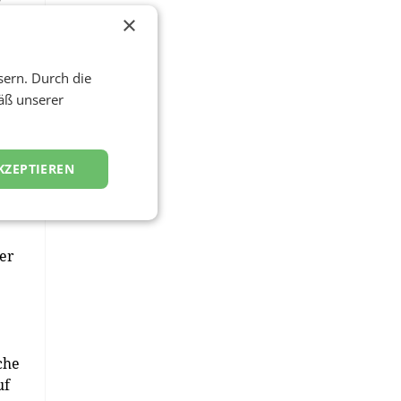
und
×
ch
sern. Durch die
le
äß unserer
ne
KZEPTIEREN
nte
er
che
uf