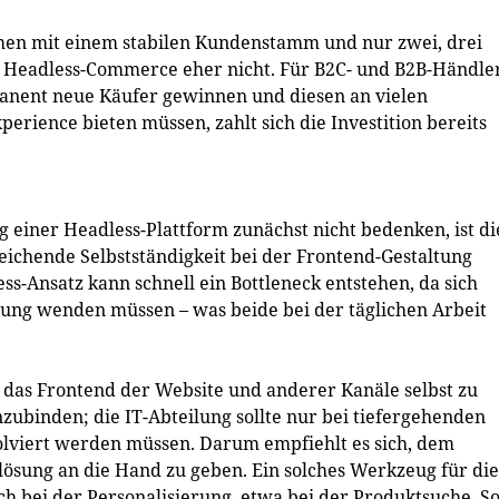
hmen mit einem stabilen Kundenstamm und nur zwei, drei
 Headless-Commerce eher nicht. Für B2C- und B2B-Händler
nent neue Käufer gewinnen und diesen an vielen
rience bieten müssen, zahlt sich die Investition bereits
iner Headless-Plattform zunächst nicht bedenken, ist di
eichende Selbstständigkeit bei der Frontend-Gestaltung
s-Ansatz kann schnell ein Bottleneck entstehen, da sich
lung wenden müssen – was beide bei der täglichen Arbeit
, das Frontend der Website und anderer Kanäle selbst zu
nzubinden; die IT-Abteilung sollte nur bei tiefergehenden
olviert werden müssen. Darum empfiehlt es sich, dem
sung an die Hand zu geben. Ein solches Werkzeug für die
h bei der Personalisierung, etwa bei der Produktsuche. S