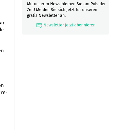
Mit unseren News bleiben Sie am Puls der
Zeit! Melden Sie sich jetzt für unseren
gratis Newsletter an.
 an
mark_email_read
Newsletter jetzt abonnieren
le
en
en
are-