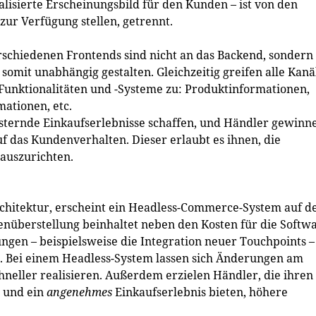
alisierte Erscheinungsbild für den Kunden – ist von den
zur Verfügung stellen, getrennt.
rschiedenen Frontends sind nicht an das Back­end, sondern
omit unabhängig gestalten. Gleichzeitig greifen alle Kanä
Funktionalitäten und -Systeme zu: Produktinformationen,
ationen, etc.
isternde Einkaufserlebnisse schaffen, und Händler gewinn
das Kundenverhalten. Dieser erlaubt es ihnen, die
 auszurichten.
chitektur, erscheint ein Headless-Commerce-System auf d
egenüberstellung beinhaltet neben den Kosten für die Softw
en – beispielsweise die Integration neuer Touchpoints –
. Bei einem Headless-System lassen sich Änderungen am
hneller realisieren. Außerdem erzielen Händler, die ihren
 und ein
angenehmes
Einkaufserlebnis bieten, höhere