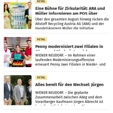
RETAIL
Eine Bühne für Zirkularität: ARA und
Müller informieren am POS über
Kreislauffähigkeit
Über den gesamten August hinweg rücken die
Altstoff Recycling Austria AG (ARA) und der
Handelskonzern Müller die Initiative
„Kreislauf-Helden“ in allen österreichischen
Müller-Filialen
RETAIL
Penny modernisiert zwei Filialen in
Ober- und Niederösterreich
WIENER NEUDORF. – Im Rahmen einer
laufenden Modernisierungsoffensive
erneuert Penny zwei Filialen in Nieder- und
Oberösterreich. Die beiden Standorte liegen
in Haag sowie im rund
RETAIL
Alles bereit für den Wechsel: Jürgen
Albrecht setzt ab 1.1.2027 auf Adeg
WIENER NEUDORF. – Die geplante
Zusammenarbeit zwischen Adeg und dem
Vorarlberger Kaufmann Jürgen Albrecht ist
kartellrechtlich freigegeben: Die
Bundeswettbewerbsbehörde und der