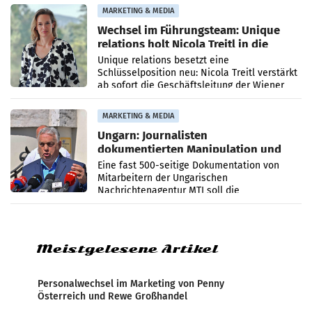
MARKETING & MEDIA
Wechsel im Führungsteam: Unique
relations holt Nicola Treitl in die
Geschäftsleitung
Unique relations besetzt eine
Schlüsselposition neu: Nicola Treitl verstärkt
ab sofort die Geschäftsleitung der Wiener
PR-Agentur an der Seite von Josef Kalina und
Anna Kalina-Mahr.
MARKETING & MEDIA
Ungarn: Journalisten
dokumentierten Manipulation und
Zensur
Eine fast 500-seitige Dokumentation von
Mitarbeitern der Ungarischen
Nachrichtenagentur MTI soll die
systematische Nachrichten-Manipulation und
Zensur bei der Agentur während der Zeit
Meistgelesene Artikel
Personalwechsel im Marketing von Penny
Österreich und Rewe Großhandel