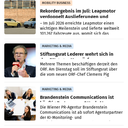
Bundeskartellanwalt
MOBILITY BUSINESS
Rekordergebnis im Juli: Leapmotor
verdoppelt Auslieferungen und
überschreitet die 100.000er-Marke
– Im Juli 2026 erreichte Leapmotor einen
wichtigen Meilenstein und lieferte weltweit
101.267 Fahrzeuge aus, womit sich das
Ergebnis gegenüber Juli 2025 mehr als
verdoppelte (+102
MARKETING & MEDIA
Stiftungsrat Lederer wehrt sich in
den SN gegen Vorwürfe
Mehrere Themen beschäftigen derzeit den
ORF. Am Dienstag soll im Stiftungsrat über
die vom neuen ORF-Chef Clemens Pig
vorgeschlagenen Besetzungen für die
Direktionen abgestimmt werden.
MARKETING & MEDIA
Brandenstein Communications ist
künftig Partner von OtterlyAI
Die Wiener PR-Agentur Brandenstein
Communications ist ab sofort Agenturpartner
der KI-Monitoring- und
Optimierungsplattform OtterlyAI. Damit baut
die Agentur ihr Leistungsportfolio