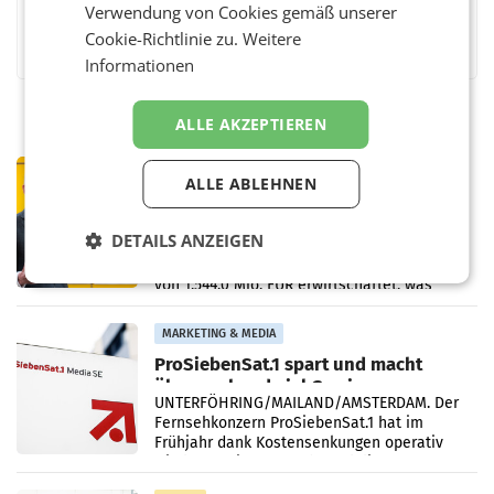
Verwendung von Cookies gemäß unserer
Facebook
Twitter
Messenger
WhatsApp
LinkedIn
XING
Teilen
Cookie-Richtlinie zu.
Weitere
Informationen
ALLE AKZEPTIEREN
PRIMENEWS
ALLE ABLEHNEN
Österreichische Post: Umsatzplus im
ersten Halbjahr trotz schwachem
DETAILS ANZEIGEN
Briefgeschäft
WIEN Die Österreichische Post AG hat im
ersten Halbjahr 2026 einen Konzernumsatz
von 1.544,0 Mio. EUR erwirtschaftet, was
einem Plus von 3,8 Prozent gegenüber dem
Vergleichszeitraum
MARKETING & MEDIA
ProSiebenSat.1 spart und macht
überraschend viel Gewinn
UNTERFÖHRING/MAILAND/AMSTERDAM. Der
Fernsehkonzern ProSiebenSat.1 hat im
Frühjahr dank Kostensenkungen operativ
wieder Gewinn gemacht und die
Markterwartung deutlich übertroffen.