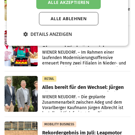
Müller informieren am POS über
ALLE AKZEPTIEREN
Kreislauffähigkeit
Über den gesamten August hinweg rücken die
Altstoff Recycling Austria AG (ARA) und der
ALLE ABLEHNEN
Handelskonzern Müller die Initiative
„Kreislauf-Helden“ in allen österreichischen
Müller-Filialen
DETAILS ANZEIGEN
RETAIL
Penny modernisiert zwei Filialen in
Ober- und Niederösterreich
WIENER NEUDORF. – Im Rahmen einer
laufenden Modernisierungsoffensive
erneuert Penny zwei Filialen in Nieder- und
Oberösterreich. Die beiden Standorte liegen
in Haag sowie im rund
RETAIL
Alles bereit für den Wechsel: Jürgen
Albrecht setzt ab 1.1.2027 auf Adeg
WIENER NEUDORF. – Die geplante
Zusammenarbeit zwischen Adeg und dem
Vorarlberger Kaufmann Jürgen Albrecht ist
kartellrechtlich freigegeben: Die
Bundeswettbewerbsbehörde und der
Bundeskartellanwalt
MOBILITY BUSINESS
Rekordergebnis im Juli: Leapmotor