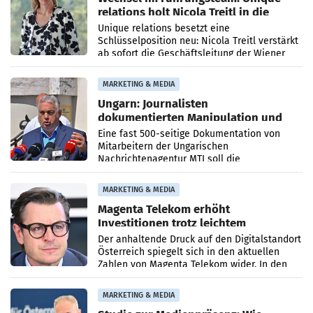
relations holt Nicola Treitl in die
Geschäftsleitung
Unique relations besetzt eine
Schlüsselposition neu: Nicola Treitl verstärkt
ab sofort die Geschäftsleitung der Wiener
PR-Agentur an der Seite von Josef Kalina und
Anna Kalina-Mahr.
MARKETING & MEDIA
Ungarn: Journalisten
dokumentierten Manipulation und
Zensur
Eine fast 500-seitige Dokumentation von
Mitarbeitern der Ungarischen
Nachrichtenagentur MTI soll die
systematische Nachrichten-Manipulation und
Zensur bei der Agentur während der Zeit
MARKETING & MEDIA
Magenta Telekom erhöht
Investitionen trotz leichtem
Umsatzrückgang
Der anhaltende Druck auf den Digitalstandort
Österreich spiegelt sich in den aktuellen
Zahlen von Magenta Telekom wider. In den
ersten sechs Monaten des laufenden Jahres
verzeichnete
MARKETING & MEDIA