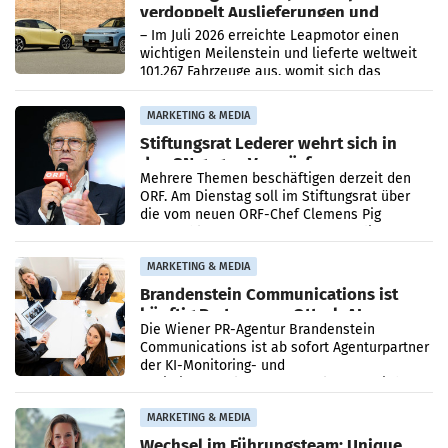
verdoppelt Auslieferungen und
überschreitet die 100.000er-Marke
– Im Juli 2026 erreichte Leapmotor einen
wichtigen Meilenstein und lieferte weltweit
101.267 Fahrzeuge aus, womit sich das
Ergebnis gegenüber Juli 2025 mehr als
verdoppelte (+102
MARKETING & MEDIA
Stiftungsrat Lederer wehrt sich in
den SN gegen Vorwürfe
Mehrere Themen beschäftigen derzeit den
ORF. Am Dienstag soll im Stiftungsrat über
die vom neuen ORF-Chef Clemens Pig
vorgeschlagenen Besetzungen für die
Direktionen abgestimmt werden.
MARKETING & MEDIA
Brandenstein Communications ist
künftig Partner von OtterlyAI
Die Wiener PR-Agentur Brandenstein
Communications ist ab sofort Agenturpartner
der KI-Monitoring- und
Optimierungsplattform OtterlyAI. Damit baut
die Agentur ihr Leistungsportfolio
MARKETING & MEDIA
Wechsel im Führungsteam: Unique