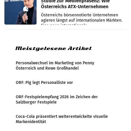
Studie zur Medienpräsenz: Wie
Österreichs ATX-Unternehmen
international wahrgenommen
Österreichs börsennotierte Unternehmen
werden
agieren längst auf internationalen Märkten.
Eine neue internationale
Medienresonanzanalyse untersucht die
weltweite Berichterstattung über
Meistgelesene Artikel
Personalwechsel im Marketing von Penny
Österreich und Rewe Großhandel
ORF: Pig legt Personalliste vor
ORF-Festspielempfang 2026 im Zeichen der
Salzburger Festspiele
Coca-Cola präsentiert weiterentwickelte visuelle
Markenidentität