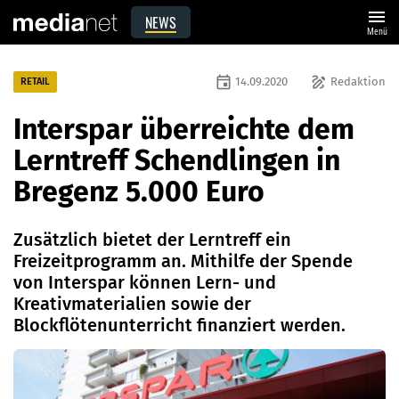
menu
NEWS
Menü
event
draw
14.09.2020
Redaktion
RETAIL
Interspar überreichte dem
Lerntreff Schendlingen in
Bregenz 5.000 Euro
Zusätzlich bietet der Lerntreff ein
Freizeitprogramm an. Mithilfe der Spende
von Interspar können Lern- und
Kreativmaterialien sowie der
Blockflötenunterricht finanziert werden.