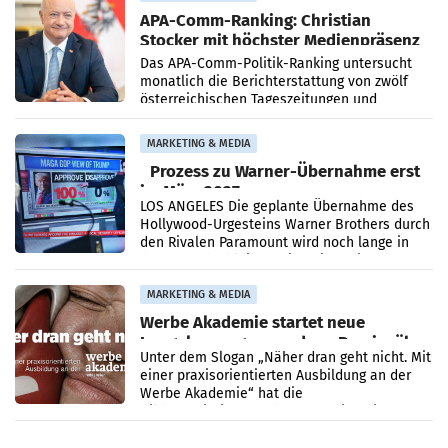
APA-Comm-Ranking: Christian
Stocker mit höchster Medienpräsenz
im Juli
Das APA-Comm-Politik-Ranking untersucht
monatlich die Berichterstattung von zwölf
österreichischen Tageszeitungen und
analysiert, welche Politikerinnen und
Politiker Österreichs die
MARKETING & MEDIA
Prozess zu Warner-Übernahme erst
im März 2027
LOS ANGELES Die geplante Übernahme des
Hollywood-Urgesteins Warner Brothers durch
den Rivalen Paramount wird noch lange in
der Schwebe bleiben. Eine Richterin setzte
den Prozess zu
MARKETING & MEDIA
Werbe Akademie startet neue
Imagekampagne rund um Praxisnähe
Unter dem Slogan „Näher dran geht nicht. Mit
einer praxisorientierten Ausbildung an der
Werbe Akademie“ hat die
Bildungseinrichtung des WIFI Wien eine neue
Imagekampagne gestartet.