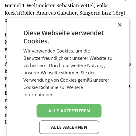
Formel 1-Weltmeister Sebastian Vettel, Volks-
Rock'n'Roller Andreas Gabalier, Sängerin Lizz Görgl
oder Tennisstar Dominic Thiem.
×
Diese Webseite verwendet
Das Jane Goodall Institute ist eine weltweit tätige
Cookies.
Naturschutzorganisation, die die Vision und Arbeit
von Dr. Jane Goodall vorantreibt. Oberstes Ziel ist das
Wir verwenden Cookies, um die
Überleben der Schimpansen und der Erhalt der
Benutzerfreundlichkeit unserer Website zu
Artenvielfalt durch ganzheitliche Schutzprojekte. Dies
verbessern. Durch die weitere Nutzung
kann heute nur im Kontext sozialer und
unserer Webseite stimmen Sie der
wirtschaftlicher Aspekte sowie durch nachhaltige
Verwendung von Cookies gemäß unserer
Programme und Hilfe zur Selbsthilfe erreicht werden.
Cookie-Richtlinie zu.
Weitere
Basis der Arbeit ist die Förderung des respektvollen,
Informationen
nachhaltigen Umgangs mit Menschen, Tieren und der
Natur. Das Motto des Institutes lautet: Alles ist
ALLE AKZEPTIEREN
miteinander verbunden – jeder kann einen
Unterschied machen.
ALLE ABLEHNEN