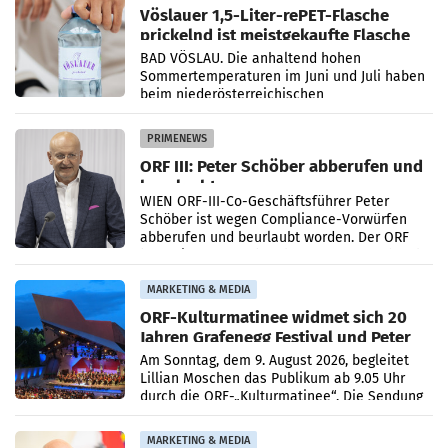
Vöslauer 1,5-Liter-rePET-Flasche
prickelnd ist meistgekaufte Flasche
Österreichs
BAD VÖSLAU. Die anhaltend hohen
Sommertemperaturen im Juni und Juli haben
beim niederösterreichischen
Getränkehersteller Vöslauer zu deutlichen
Absatzzuwächsen geführt. Während
PRIMENEWS
ORF III: Peter Schöber abberufen und
beurlaubt
WIEN ORF-III-Co-Geschäftsführer Peter
Schöber ist wegen Compliance-Vorwürfen
abberufen und beurlaubt worden. Der ORF
bestätigte gegenüber der APA entsprechende
Medienberichte.
MARKETING & MEDIA
ORF-Kulturmatinee widmet sich 20
Jahren Grafenegg Festival und Peter
Simonischek
Am Sonntag, dem 9. August 2026, begleitet
Lillian Moschen das Publikum ab 9.05 Uhr
durch die ORF-„Kulturmatinee“. Die Sendung
startet mit der Dokumentation „20 Jahre
Grafenegg
MARKETING & MEDIA