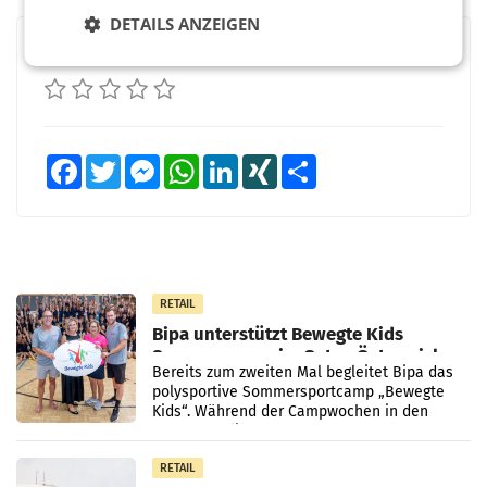
DETAILS ANZEIGEN
BEWERTEN SIE DIESEN ARTIKEL
Facebook
Twitter
Messenger
WhatsApp
LinkedIn
XING
Teilen
RETAIL
Bipa unterstützt Bewegte Kids
Sommercamps im Osten Österreichs
Bereits zum zweiten Mal begleitet Bipa das
polysportive Sommersportcamp „Bewegte
Kids“. Während der Campwochen in den
Monaten Juli und August versorgt das
Unternehmen Kinder sowie
RETAIL