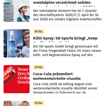
voestalpine verzeichnet solides
erstes Quartal und steigert EBITDA
Der voestalpine-Konzern hat im 1. Quartal
des Geschäftsjahres 2026/27 (1. April bis 30.
Juni 2026) ein solides Ergebnis erwirtschaftet.
Der Umsatz stieg im Vergleich zur
Vorjahresperiode
RETAIL
Kühl-Spray: SN Sports bringt „Keep
Cool“ auf den Markt
Die SN Sports GmbH bringt gemeinsam mit
der Firma Feygenblatt FloGu OG einen neuen
Kühl- und Regenerations-Spray auf den
Markt. Das Produkt namens „Keep Cool“ ist zu
100 Prozent
RETAIL
Coca-Cola präsentiert
weiterentwickelte visuelle
Markenidentität
Coca-Cola stellt ab Anfang August eine
weiterentwickelte visuelle Identität seiner
Verpackungen in Österreich vor. Im
Mittelpunkt des Redesigns stehen zentrale
Gestaltungselemente
RETAIL