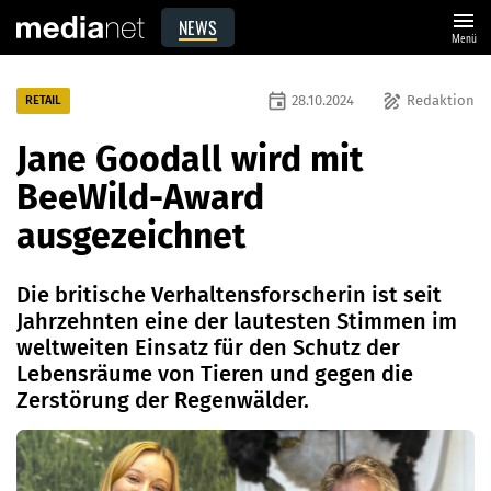
menu
NEWS
Menü
event
draw
28.10.2024
Redaktion
RETAIL
Jane Goodall wird mit
BeeWild-Award
ausgezeichnet
Die britische Verhaltensforscherin ist seit
Jahrzehnten eine der lautesten Stimmen im
weltweiten Einsatz für den Schutz der
Lebensräume von Tieren und gegen die
Zerstörung der Regenwälder.