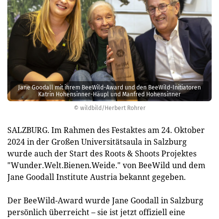
Jane Goodall mit ihrem BeeWild-Award und den BeeWild-Initiatoren
Katrin Hohensinner-Häupl und Manfred Hohensinner
© wildbild/Herbert Rohrer
SALZBURG. Im Rahmen des Festaktes am 24. Oktober
2024 in der Großen Universitätsaula in Salzburg
wurde auch der Start des Roots & Shoots Projektes
"Wunder.Welt.Bienen.Weide." von BeeWild und dem
Jane Goodall Institute Austria bekannt gegeben.
Der BeeWild-Award wurde Jane Goodall in Salzburg
persönlich überreicht – sie ist jetzt offiziell eine