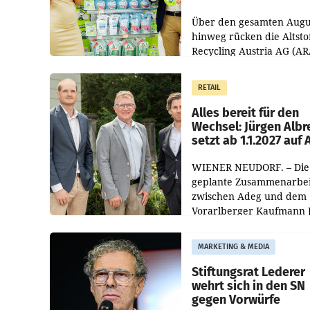
Kreislauffähigkeit
Über den gesamten Augu
hinweg rücken die Altsto
Recycling Austria AG (AR
und der Handelskonzern
Müller die Initiative „Krei
RETAIL
Helden“ in allen
österreichischen Müller-F
Alles bereit für den
Wechsel: Jürgen Albr
setzt ab 1.1.2027 auf
WIENER NEUDORF. – Die
geplante Zusammenarbei
zwischen Adeg und dem
Vorarlberger Kaufmann 
Albrecht ist kartellrechtl
freigegeben: Die
MARKETING & MEDIA
Bundeswettbewerbsbeh
und der Bundeskartellan
Stiftungsrat Lederer
wehrt sich in den SN
gegen Vorwürfe