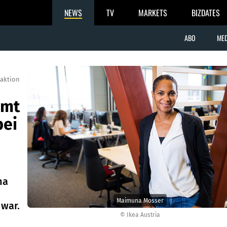
NEWS
TV
MARKETS
BIZDATES
ABO
MED
aktion
mmt
bei
na
Maimuna Mosser
 war.
© Ikea Austria