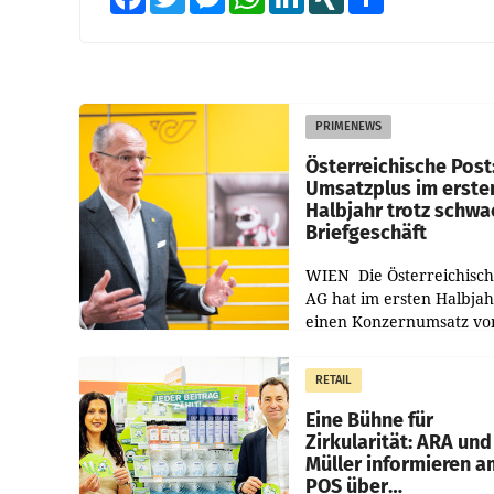
PRIMENEWS
Österreichische Post
Umsatzplus im erste
Halbjahr trotz schw
Briefgeschäft
WIEN Die Österreichisch
AG hat im ersten Halbja
einen Konzernumsatz vo
1.544,0 Mio. EUR
erwirtschaftet, was eine
RETAIL
von 3,8 Prozent gegenüb
dem Vergleichszeitraum
Eine Bühne für
Zirkularität: ARA und
Müller informieren a
POS über