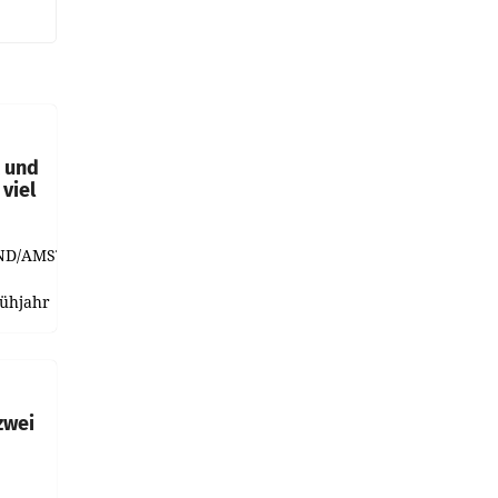
t und
viel
ND/AMSTERDAM.
rühjahr
h
zwei