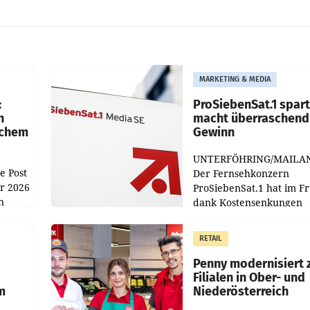
MARKETING & MEDIA
:
ProSiebenSat.1 spar
n
macht überraschend 
achem
Gewinn
UNTERFÖHRING/MAILA
e Post
Der Fernsehkonzern
hr 2026
ProSiebenSat.1 hat im F
n
dank Kostensenkungen
operativ wieder Gewinn
m Plus
gemacht und die
RETAIL
er
Markterwartung deutlic
übertroffen.
Penny modernisiert 
Filialen in Ober- und
m
Niederösterreich