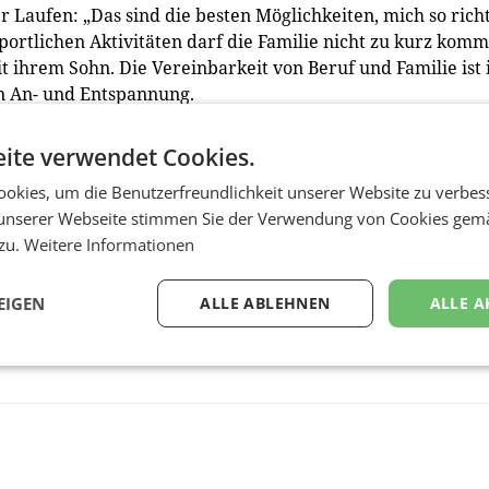
 Laufen: „Das sind die besten Möglichkeiten, mich so rich
portlichen Aktivitäten darf die Familie nicht zu kurz kom
t ihrem Sohn. Die Vereinbarkeit von Beruf und Familie ist 
en An- und Entspannung.
ite verwendet Cookies.
ommercial Manager bei Ikea Österreich, stellt sich als
okies, um die Benutzerfreundlichkeit unserer Website zu verbes
ebenfalls einer neuen beruflichen Herausforderung. (re
unserer Webseite stimmen Sie der Verwendung von Cookies gem
 zu.
Weitere Informationen
EIGEN
ALLE ABLEHNEN
ALLE A