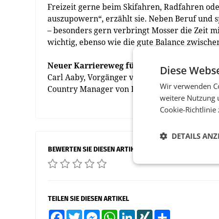
Freizeit gerne beim Skifahren, Radfahren oder
auszupowern“, erzählt sie. Neben Beruf und s
– besonders gern verbringt Mosser die Zeit mi
wichtig, ebenso wie die gute Balance zwisch
Neuer Karriereweg für Aaby
Diese Webse
Carl Aaby, Vorgänger von Mosser als Country C
Wir verwenden Co
Country Manager von Ikea Norwegen in Kürze 
weitere Nutzung 
Cookie-Richtlinie
DETAILS ANZ
BEWERTEN SIE DIESEN ARTIKEL
TEILEN SIE DIESEN ARTIKEL
Facebook
Twitter
Messenger
WhatsApp
LinkedIn
XING
Teilen