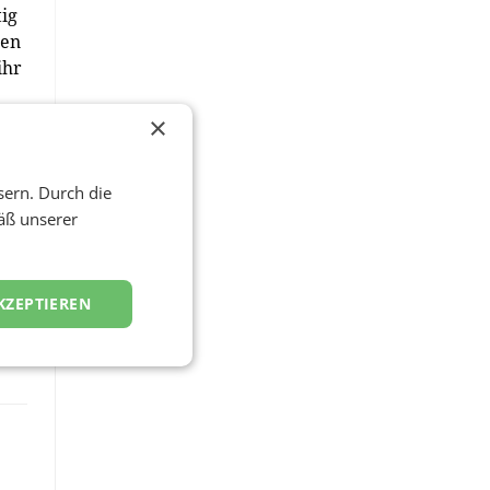
tig
men
ihr
×
sern. Durch die
d)
äß unserer
KZEPTIEREN