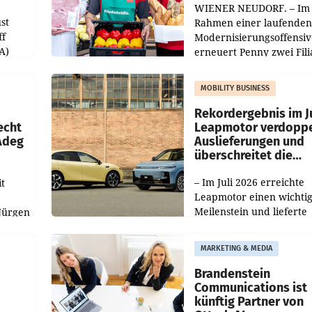
WIENER NEUDORF. – Im
st
Rahmen einer laufenden
ff
Modernisierungsoffensiv
A)
erneuert Penny zwei Fili
Nieder- und Oberösterre
slauf-
Die beiden Standorte lie
MOBILITY BUSINESS
Haag sowie im rund
ilialen
Rekordergebnis im Ju
echt
Leapmotor verdoppe
 Adeg
Auslieferungen und
überschreitet die
100.000er-Marke
– Im Juli 2026 erreichte
t
Leapmotor einen wichti
Meilenstein und lieferte
Jürgen
weltweit 101.267 Fahrze
ich
aus, womit sich das Erge
MARKETING & MEDIA
gegenüber Juli 2025 meh
örde
verdoppelte (+102
walt
Brandenstein
Communications ist
künftig Partner von