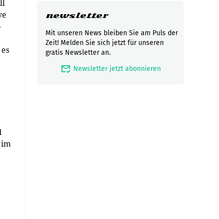
ll
ve
newsletter
-
Mit unseren News bleiben Sie am Puls der
Zeit! Melden Sie sich jetzt für unseren
 es
gratis Newsletter an.
mark_email_read
Newsletter jetzt abonnieren
1
 im