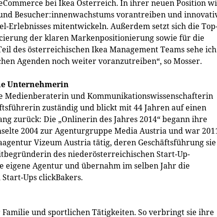
eCommerce bei Ikea Österreich. In ihrer neuen Position wi
- und Besucher:innenwachstums vorantreiben und innovati
-Erlebnisses mitentwickeln. Außerdem setzt sich die Top
rcierung der klaren Markenpositionierung sowie für die
 Teil des österreichischen Ikea Management Teams sehe ich
chen Agenden noch weiter voranzutreiben“, so Mosser.
ne Unternehmerin
 die Medienberaterin und Kommunikationswissenschafterin
sführerin zuständig und blickt mit 44 Jahren auf einen
ng zurück: Die „Onlinerin des Jahres 2014“ begann ihre
chselte 2004 zur Agenturgruppe Media Austria und war 201
iaagentur Vizeum Austria tätig, deren Geschäftsführung sie
tbegründerin des niederösterreichischen Start-Up-
e eigene Agentur und übernahm im selben Jahr die
 Start-Ups clickBakers.
 Familie und sportlichen Tätigkeiten. So verbringt sie ihre