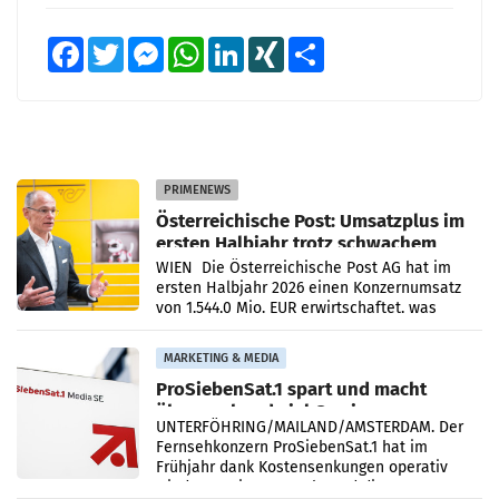
Facebook
Twitter
Messenger
WhatsApp
LinkedIn
XING
Teilen
PRIMENEWS
Österreichische Post: Umsatzplus im
ersten Halbjahr trotz schwachem
Briefgeschäft
WIEN Die Österreichische Post AG hat im
ersten Halbjahr 2026 einen Konzernumsatz
von 1.544,0 Mio. EUR erwirtschaftet, was
einem Plus von 3,8 Prozent gegenüber dem
Vergleichszeitraum
MARKETING & MEDIA
ProSiebenSat.1 spart und macht
überraschend viel Gewinn
UNTERFÖHRING/MAILAND/AMSTERDAM. Der
Fernsehkonzern ProSiebenSat.1 hat im
Frühjahr dank Kostensenkungen operativ
wieder Gewinn gemacht und die