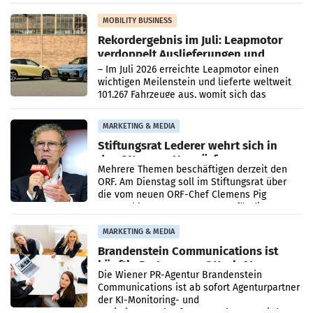
Bundeswettbewerbsbehörde und der
Bundeskartellanwalt
MOBILITY BUSINESS
Rekordergebnis im Juli: Leapmotor
verdoppelt Auslieferungen und
überschreitet die 100.000er-Marke
– Im Juli 2026 erreichte Leapmotor einen
wichtigen Meilenstein und lieferte weltweit
101.267 Fahrzeuge aus, womit sich das
Ergebnis gegenüber Juli 2025 mehr als
verdoppelte (+102
MARKETING & MEDIA
Stiftungsrat Lederer wehrt sich in
den SN gegen Vorwürfe
Mehrere Themen beschäftigen derzeit den
ORF. Am Dienstag soll im Stiftungsrat über
die vom neuen ORF-Chef Clemens Pig
vorgeschlagenen Besetzungen für die
Direktionen abgestimmt werden.
MARKETING & MEDIA
Brandenstein Communications ist
künftig Partner von OtterlyAI
Die Wiener PR-Agentur Brandenstein
Communications ist ab sofort Agenturpartner
der KI-Monitoring- und
Optimierungsplattform OtterlyAI. Damit baut