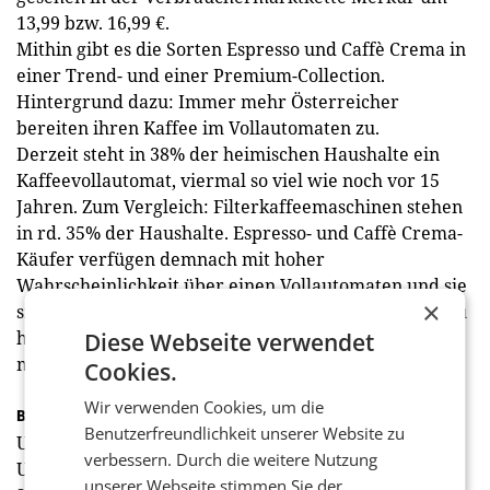
13,99 bzw. 16,99 €.
Mithin gibt es die Sorten Espresso und Caffè Crema in
einer Trend- und einer Premium-Collection.
Hintergrund dazu: Immer mehr Österreicher
bereiten ihren Kaffee im Vollautomaten zu.
Derzeit steht in 38% der heimischen Haushalte ein
Kaffeevollautomat, viermal so viel wie noch vor 15
Jahren. Zum Vergleich: Filterkaffeemaschinen stehen
in rd. 35% der Haushalte. Espresso- und Caffè Crema-
Käufer verfügen demnach mit hoher
Wahrscheinlichkeit über einen Vollautomaten und sie
×
sind jünger und kaufkräftiger. Und auch der Trend zu
höherer Qualität hält an – und setzt sich, davon ist
Diese Webseite verwendet
man bei Meinl überzeugt, weiter fort.
Cookies.
Wir verwenden Cookies, um die
Barista-Ausbildung für daheim
Benutzerfreundlichkeit unserer Website zu
Um dem Trend infolge die fachmännische
verbessern. Durch die weitere Nutzung
Unterfütterung angedeihen zu lassen, lädt Meinl ab
unserer Webseite stimmen Sie der