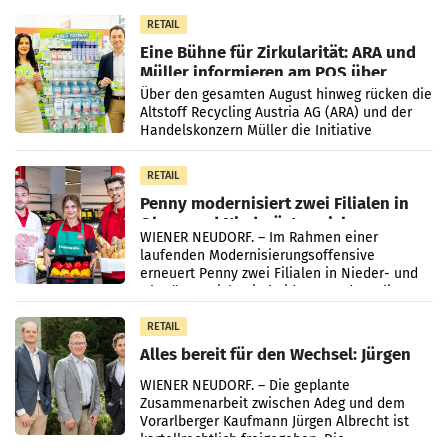
Markterwartung deutlich übertroffen.
RETAIL
Eine Bühne für Zirkularität: ARA und
Müller informieren am POS über
Kreislauffähigkeit
Über den gesamten August hinweg rücken die
Altstoff Recycling Austria AG (ARA) und der
Handelskonzern Müller die Initiative
„Kreislauf-Helden“ in allen österreichischen
Müller-Filialen
RETAIL
Penny modernisiert zwei Filialen in
Ober- und Niederösterreich
WIENER NEUDORF. – Im Rahmen einer
laufenden Modernisierungsoffensive
erneuert Penny zwei Filialen in Nieder- und
Oberösterreich. Die beiden Standorte liegen
in Haag sowie im rund
RETAIL
Alles bereit für den Wechsel: Jürgen
Albrecht setzt ab 1.1.2027 auf Adeg
WIENER NEUDORF. – Die geplante
Zusammenarbeit zwischen Adeg und dem
Vorarlberger Kaufmann Jürgen Albrecht ist
kartellrechtlich freigegeben: Die