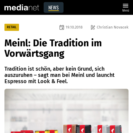
menu
NEWS
Menü
event
draw
19.10.2018
Christian Novacek
RETAIL
Meinl: Die Tradition im
Vorwärtsgang
Tradition ist schön, aber kein Grund, sich
auszuruhen – sagt man bei Meinl und launcht
Espresso mit Look & Feel.