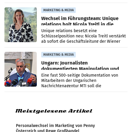
die Agentur ihr Leistungsportfolio
MARKETING & MEDIA
Wechsel im Führungsteam: Unique
relations holt Nicola Treitl in die
Geschäftsleitung
Unique relations besetzt eine
Schlüsselposition neu: Nicola Treitl verstärkt
ab sofort die Geschäftsleitung der Wiener
PR-Agentur an der Seite von Josef Kalina und
Anna Kalina-Mahr.
MARKETING & MEDIA
Ungarn: Journalisten
dokumentierten Manipulation und
Zensur
Eine fast 500-seitige Dokumentation von
Mitarbeitern der Ungarischen
Nachrichtenagentur MTI soll die
systematische Nachrichten-Manipulation und
Zensur bei der Agentur während der Zeit
Meistgelesene Artikel
Personalwechsel im Marketing von Penny
Österreich und Rewe Großhandel