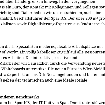
und über Ländergrenzen hinweg. In den vergangenen
ss ein Büro, der Kontakt mit Kolleginnen und Kollegen so
chtig sind. Daher haben wir uns entschieden, auch einen
nabitl, Geschäftsführer der Spar ICS. Der über 200 m² gr
ezialisten sowie Digitalisierung-Experten aus Ostösterreich
 die IT-Spezialisten moderne, flexible Arbeitsplätze mit
of Work“. Ein völlig kabelloser Zugriff auf alle Ressource
entes Arbeiten. Die interaktive, kreative und
itarbeiter wird zusätzlich durch die Verwendung neuest
 Whiteboards unterstützt. Die neuen Büros in Wien-Meidl
straße perfekt an das Öffi-Netz angebunden und bieten mi
 neben der technischen auch eine ideale soziale
esonderen Benchmarks
ten bei Spar ICS, der IT-Unit von Spar. Damit unterstütze