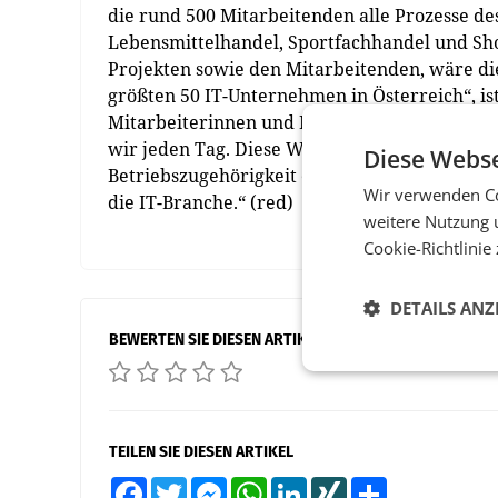
die rund 500 Mitarbeitenden alle Prozesse d
Lebensmittelhandel, Sportfachhandel und Sh
Projekten sowie den Mitarbeitenden, wäre die
größten 50 IT-Unternehmen in Österreich“, ist 
Mitarbeiterinnen und Mitarbeiter tragen wes
wir jeden Tag. Diese Wertschätzung führt mit 
Diese Webse
Betriebszugehörigkeit eines ICS-IT-Mitarbeite
Wir verwenden Co
die IT-Branche.“ (red)
weitere Nutzung 
Cookie-Richtlinie
DETAILS ANZ
BEWERTEN SIE DIESEN ARTIKEL
TEILEN SIE DIESEN ARTIKEL
Facebook
Twitter
Messenger
WhatsApp
LinkedIn
XING
Teilen