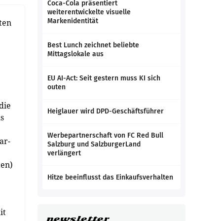
Coca-Cola präsentiert
weiterentwickelte visuelle
Markenidentität
ten
Best Lunch zeichnet beliebte
Mittagslokale aus
EU AI-Act: Seit gestern muss KI sich
outen
die
Heiglauer wird DPD-Geschäftsführer
ls
Werbepartnerschaft von FC Red Bull
ar-
Salzburg und SalzburgerLand
verlängert
ten)
Hitze beeinflusst das Einkaufsverhalten
it
newsletter