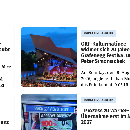
MARKETING & MEDIA
r
ORF-Kulturmatinee
aubt
widmet sich 20 Jahr
Grafenegg Festival 
Peter Simonischek
chöber
Am Sonntag, dem 9. Aug
2026, begleitet Lillian M
nd
das Publikum ab 9.05 Uh
ORF
durch die ORF-
r APA
„Kulturmatinee“. Die Se
MARKETING & MEDIA
startet mit der Dokumen
„20 Jahre Grafenegg
Prozess zu Warner-
t
Übernahme erst im 
senz
2027