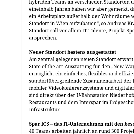
hybriden Teams an verschieden Standorten 
eineinhalb Jahren haben wir aber gemerkt, da
ein Arbeitsplatz außerhalb der Wohnräume wi
Standort in Wien aufzubauen“, so Andreas Kra
Standort soll vor allem IT-Talente, Projekt-Sp
ansprechen.
Neuer Standort bestens ausgestattet
Am zentral gelegenen neuen Standort erwarten
State of the art-Ausstattung für den „New Way 
ermöglicht ein einfaches, flexibles und effizi
standortübergreifende Zusammenarbeit der M
mobiler Videokonferenzsysteme und digitaler
sind direkt über der U-Bahnstation Niederhof
Restaurants und dem Interspar im Erdgeschoß
Infrastruktur.
Spar ICS – das IT-Unternehmen mit den b
40 Teams arbeiten jährlich an rund 300 Projek