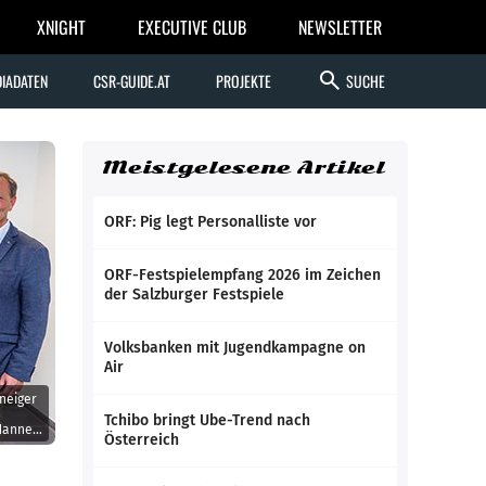
XNIGHT
EXECUTIVE CLUB
NEWSLETTER
search
IADATEN
CSR-GUIDE.AT
PROJEKTE
SUCHE
Meistgelesene Artikel
ORF: Pig legt Personalliste vor
ORF-Festspielempfang 2026 im Zeichen
der Salzburger Festspiele
Volksbanken mit Jugendkampagne on
Air
eneiger
Tchibo bringt Ube-Trend nach
 Hannes
Österreich