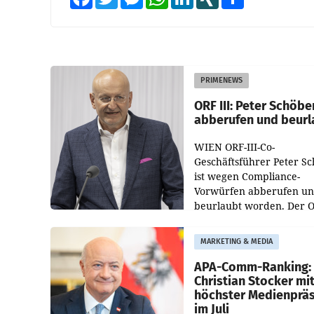
PRIMENEWS
ORF III: Peter Schöbe
abberufen und beurl
WIEN ORF-III-Co-
Geschäftsführer Peter S
ist wegen Compliance-
Vorwürfen abberufen u
beurlaubt worden. Der 
bestätigte gegenüber de
entsprechende
MARKETING & MEDIA
Medienberichte.
APA-Comm-Ranking:
Christian Stocker mi
höchster Medienprä
im Juli