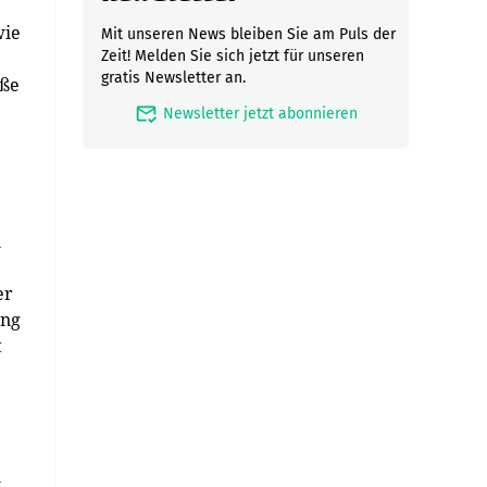
wie
Mit unseren News bleiben Sie am Puls der
Zeit! Melden Sie sich jetzt für unseren
gratis Newsletter an.
oße
mark_email_read
Newsletter jetzt abonnieren
n
er
ing
t
n