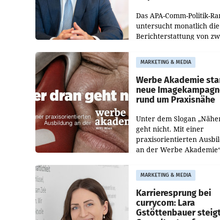
Das APA-Comm-Politik-Ra
untersucht monatlich die
Berichterstattung von zw
österreichischen
Tageszeitungen und analy
MARKETING & MEDIA
welche Politikerinnen un
Politiker Österreichs die
Werbe Akademie sta
neue Imagekampagn
rund um Praxisnähe
Unter dem Slogan „Nähe
geht nicht. Mit einer
praxisorientierten Ausbi
an der Werbe Akademie“
die Bildungseinrichtung 
WIFI Wien eine neue
MARKETING & MEDIA
Imagekampagne gestarte
Karrieresprung bei
currycom: Lara
Gstöttenbauer steig