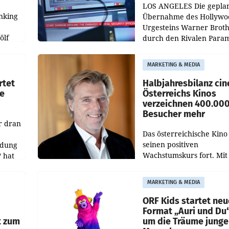
LOS ANGELES Die gepla
nking
Übernahme des Hollywo
Urgesteins Warner Broth
ölf
durch den Rivalen Para
wird noch lange in der
siert,
Schwebe bleiben. Eine
MARKETING & MEDIA
d
Richterin setzte den Proz
rtet
Halbjahresbilanz cin
e
Österreichs Kinos
verzeichnen 400.00
Besucher mehr
r dran
Das österreichische Kino 
seinen positiven
ldung
Wachstumskurs fort. Mit
 hat
rund 400.000 Besucheri
des
und Besucher höheren
MARKETING & MEDIA
Nettoreichweite im erst
t.
Halbjahr 2026 gegenüb
ORF Kids startet ne
Format „Auri und Du
t zum
um die Träume junge