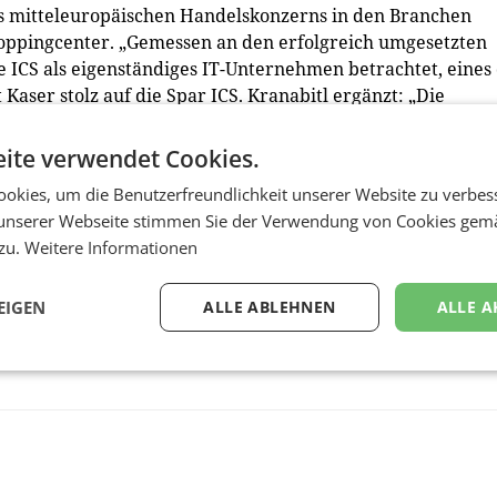
es mitteleuropäischen Handelskonzerns in den Branchen
oppingcenter. „Gemessen an den erfolgreich umgesetzten
 ICS als eigenständiges IT-Unternehmen betrachtet, eines
Kaser stolz auf die Spar ICS. Kranabitl ergänzt: „Die
entlich zu diesem Unternehmenserfolg bei, und das schät
Sicherheit auch dazu, dass die durchschnittliche
ite verwendet Cookies.
nden bei zehn Jahren liegt – ein unglaublich toller Wert fü
okies, um die Benutzerfreundlichkeit unserer Website zu verbes
unserer Webseite stimmen Sie der Verwendung von Cookies gem
 zu.
Weitere Informationen
EIGEN
ALLE ABLEHNEN
ALLE A