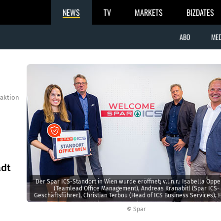
NEWS
TV
MARKETS
BIZDATES
ABO
MED
aktion
adt
Der Spar ICS-Standort in Wien wurde eröffnet; v.l.n.r.: Isabella Opp
(Teamlead Office Management), Andreas Kranabitl (Spar ICS-
Geschäftsführer), Christian Terbou (Head of ICS Business Services),
Leobacher (Head of ICS Austria).
© Spar