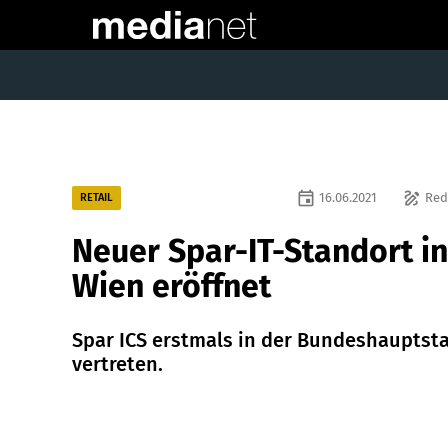
event
draw
16.06.2021
Red
RETAIL
Neuer Spar-IT-Standort in
Wien eröffnet
Spar ICS erstmals in der Bundeshauptst
vertreten.