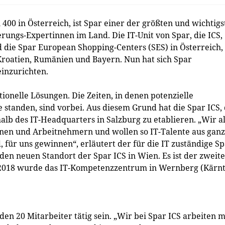
400 in Österreich, ist Spar einer der größten und wichtigs
ierungs-Expertinnen im Land. Die IT-Unit von Spar, die ICS,
d die Spar European Shopping-Centers (SES) in Österreich,
Kroatien, Rumänien und Bayern. Nun hat sich Spar
einzurichten.
onelle Lösungen. Die Zeiten, in denen potenzielle
tanden, sind vorbei. Aus diesem Grund hat die Spar ICS, 
alb des IT-Headquarters in Salzburg zu etablieren. „Wir a
en und Arbeitnehmern und wollen so IT-Talente aus ganz
, für uns gewinnen“, erläutert der für die IT zuständige Sp
en neuen Standort der Spar ICS in Wien. Es ist der zweite
s 2018 wurde das IT-Kompetenzzentrum in Wernberg (Kärn
n 20 Mitarbeiter tätig sein. „Wir bei Spar ICS arbeiten m