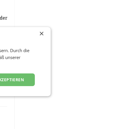
 der
zen
×
r
sern. Durch die
äß unserer
KZEPTIEREN