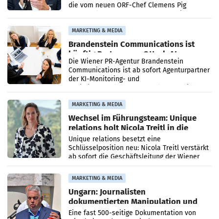
die vom neuen ORF-Chef Clemens Pig
vorgeschlagenen Besetzungen für die
Direktionen abgestimmt werden.
MARKETING & MEDIA
Brandenstein Communications ist
künftig Partner von OtterlyAI
Die Wiener PR-Agentur Brandenstein
Communications ist ab sofort Agenturpartner
der KI-Monitoring- und
Optimierungsplattform OtterlyAI. Damit baut
die Agentur ihr Leistungsportfolio
MARKETING & MEDIA
Wechsel im Führungsteam: Unique
relations holt Nicola Treitl in die
Geschäftsleitung
Unique relations besetzt eine
Schlüsselposition neu: Nicola Treitl verstärkt
ab sofort die Geschäftsleitung der Wiener
PR-Agentur an der Seite von Josef Kalina und
Anna Kalina-Mahr.
MARKETING & MEDIA
Ungarn: Journalisten
dokumentierten Manipulation und
Zensur
Eine fast 500-seitige Dokumentation von