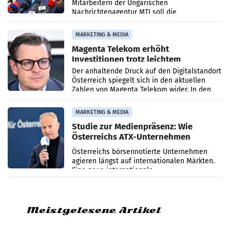
Mitarbeitern der Ungarischen
Nachrichtenagentur MTI soll die
systematische Nachrichten-Manipulation und
Zensur bei der Agentur während der Zeit
MARKETING & MEDIA
Magenta Telekom erhöht
Investitionen trotz leichtem
Umsatzrückgang
Der anhaltende Druck auf den Digitalstandort
Österreich spiegelt sich in den aktuellen
Zahlen von Magenta Telekom wider. In den
ersten sechs Monaten des laufenden Jahres
verzeichnete
MARKETING & MEDIA
Studie zur Medienpräsenz: Wie
Österreichs ATX-Unternehmen
international wahrgenommen
Österreichs börsennotierte Unternehmen
werden
agieren längst auf internationalen Märkten.
Eine neue internationale
Medienresonanzanalyse untersucht die
weltweite Berichterstattung über
Meistgelesene Artikel