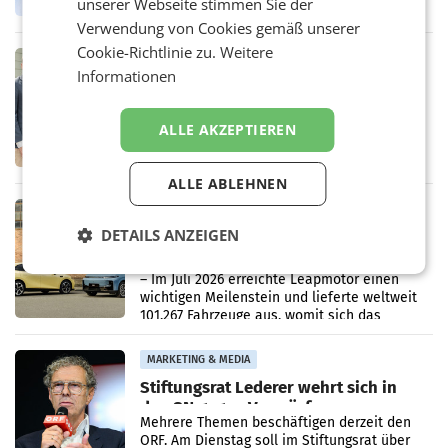
unserer Webseite stimmen Sie der
erneuert Penny zwei Filialen in Nieder- und
Oberösterreich. Die beiden Standorte liegen
Verwendung von Cookies gemäß unserer
in Haag sowie im rund
Cookie-Richtlinie zu.
Weitere
RETAIL
Informationen
Alles bereit für den Wechsel: Jürgen
Albrecht setzt ab 1.1.2027 auf Adeg
WIENER NEUDORF. – Die geplante
ALLE AKZEPTIEREN
Zusammenarbeit zwischen Adeg und dem
Vorarlberger Kaufmann Jürgen Albrecht ist
kartellrechtlich freigegeben: Die
ALLE ABLEHNEN
Bundeswettbewerbsbehörde und der
Bundeskartellanwalt
MOBILITY BUSINESS
DETAILS ANZEIGEN
Rekordergebnis im Juli: Leapmotor
verdoppelt Auslieferungen und
überschreitet die 100.000er-Marke
– Im Juli 2026 erreichte Leapmotor einen
wichtigen Meilenstein und lieferte weltweit
101.267 Fahrzeuge aus, womit sich das
Ergebnis gegenüber Juli 2025 mehr als
verdoppelte (+102
MARKETING & MEDIA
Stiftungsrat Lederer wehrt sich in
den SN gegen Vorwürfe
Mehrere Themen beschäftigen derzeit den
ORF. Am Dienstag soll im Stiftungsrat über