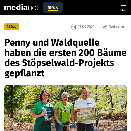
menu
NEWS
Menü
event
draw
26.09.2023
Redaktion
RETAIL
Penny und Waldquelle
haben die ersten 200 Bäume
des Stöpselwald-Projekts
gepflanzt