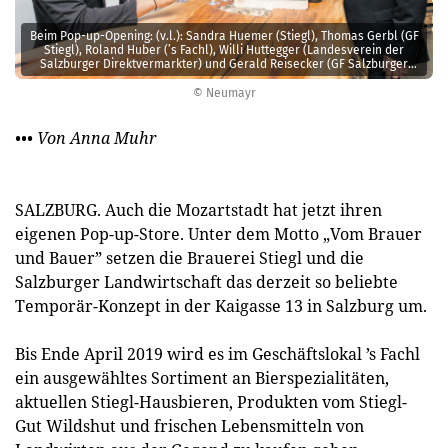
Beim Pop-up-Opening: (v.l.): Sandra Huemer (Stiegl), Thomas Gerbl (GF
Stiegl), Roland Huber (’s Fachl), Willi Huttegger (Landesverein der
Salzburger Direktvermarkter) und Gerald Reisecker (GF Salzburger
Agrar Marketing).
© Neumayr
••• Von Anna Muhr
SALZBURG. Auch die Mozartstadt hat jetzt ihren
eigenen Pop-up-Store. Unter dem Motto „Vom Brauer
und Bauer” setzen die Brauerei Stiegl und die
Salzburger Landwirtschaft das derzeit so beliebte
Temporär-Konzept in der Kaigasse 13 in Salzburg um.
Bis Ende April 2019 wird es im Geschäftslokal ’s Fachl
ein ausgewähltes Sortiment an Bierspezialitäten,
aktuellen Stiegl-Hausbieren, Produkten vom Stiegl-
Gut Wildshut und frischen Lebensmitteln von