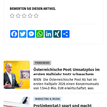
BEWERTEN SIE DIESEN ARTIKEL
Facebook
Twitter
Messenger
WhatsApp
LinkedIn
XING
Teilen
PRIMENEWS
Österreichische Post: Umsatzplus im
ersten Halbjahr trotz schwachem
Briefgeschäft
WIEN Die Österreichische Post AG hat im
ersten Halbjahr 2026 einen Konzernumsatz
von 1.544,0 Mio. EUR erwirtschaftet, was
einem Plus von 3,8 Prozent gegenüber dem
Vergleichszeitraum
MARKETING & MEDIA
ProSiebenSat.1 spart und macht