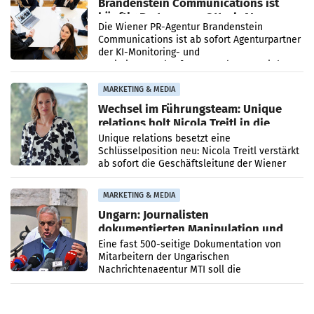
Brandenstein Communications ist
künftig Partner von OtterlyAI
Die Wiener PR-Agentur Brandenstein
Communications ist ab sofort Agenturpartner
der KI-Monitoring- und
Optimierungsplattform OtterlyAI. Damit baut
die Agentur ihr Leistungsportfolio
MARKETING & MEDIA
Wechsel im Führungsteam: Unique
relations holt Nicola Treitl in die
Geschäftsleitung
Unique relations besetzt eine
Schlüsselposition neu: Nicola Treitl verstärkt
ab sofort die Geschäftsleitung der Wiener
PR-Agentur an der Seite von Josef Kalina und
Anna Kalina-Mahr.
MARKETING & MEDIA
Ungarn: Journalisten
dokumentierten Manipulation und
Zensur
Eine fast 500-seitige Dokumentation von
Mitarbeitern der Ungarischen
Nachrichtenagentur MTI soll die
systematische Nachrichten-Manipulation und
Zensur bei der Agentur während der Zeit