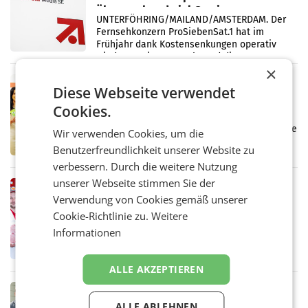
überraschend viel Gewinn
UNTERFÖHRING/MAILAND/AMSTERDAM. Der
Fernsehkonzern ProSiebenSat.1 hat im
Frühjahr dank Kostensenkungen operativ
wieder Gewinn gemacht und die
×
Markterwartung deutlich übertroffen.
RETAIL
Diese Webseite verwendet
Eine Bühne für Zirkularität: ARA und
Cookies.
Müller informieren am POS über
Kreislauffähigkeit
Über den gesamten August hinweg rücken die
Wir verwenden Cookies, um die
Altstoff Recycling Austria AG (ARA) und der
Benutzerfreundlichkeit unserer Website zu
Handelskonzern Müller die Initiative
verbessern. Durch die weitere Nutzung
„Kreislauf-Helden“ in allen österreichischen
Müller-Filialen
unserer Webseite stimmen Sie der
RETAIL
Verwendung von Cookies gemäß unserer
Penny modernisiert zwei Filialen in
Cookie-Richtlinie zu.
Weitere
Ober- und Niederösterreich
WIENER NEUDORF. – Im Rahmen einer
Informationen
laufenden Modernisierungsoffensive
erneuert Penny zwei Filialen in Nieder- und
Oberösterreich. Die beiden Standorte liegen
ALLE AKZEPTIEREN
in Haag sowie im rund
RETAIL
ALLE ABLEHNEN
Alles bereit für den Wechsel: Jürgen