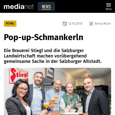
menu
NEWS
Menü
event
draw
12.10.2018
Anna Muhr
RETAIL
Pop-up-Schmankerln
Die Brauerei Stiegl und die Salzburger
Landwirtschaft machen vorübergehend
gemeinsame Sache in der Salzburger Altstadt.