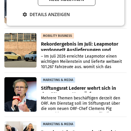
Albrecht setzt ab 1.1.2027 auf Adeg
WIENER NEUDORF. – Die geplante
DETAILS ANZEIGEN
Zusammenarbeit zwischen Adeg und dem
Vorarlberger Kaufmann Jürgen Albrecht ist
kartellrechtlich freigegeben: Die
Bundeswettbewerbsbehörde und der
Bundeskartellanwalt
MOBILITY BUSINESS
Rekordergebnis im Juli: Leapmotor
verdoppelt Auslieferungen und
überschreitet die 100.000er-Marke
– Im Juli 2026 erreichte Leapmotor einen
wichtigen Meilenstein und lieferte weltweit
101.267 Fahrzeuge aus, womit sich das
Ergebnis gegenüber Juli 2025 mehr als
verdoppelte (+102
MARKETING & MEDIA
Stiftungsrat Lederer wehrt sich in
den SN gegen Vorwürfe
Mehrere Themen beschäftigen derzeit den
ORF. Am Dienstag soll im Stiftungsrat über
die vom neuen ORF-Chef Clemens Pig
vorgeschlagenen Besetzungen für die
Direktionen abgestimmt werden.
MARKETING & MEDIA