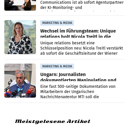
Communications ist ab sofort Agenturpartner
der KI-Monitoring- und
Optimierungsplattform OtterlyAI. Damit baut
die Agentur ihr Leistungsportfolio
MARKETING & MEDIA
Wechsel im Führungsteam: Unique
relations holt Nicola Treitl in die
Geschäftsleitung
Unique relations besetzt eine
Schlüsselposition neu: Nicola Treitl verstärkt
ab sofort die Geschäftsleitung der Wiener
PR-Agentur an der Seite von Josef Kalina und
Anna Kalina-Mahr.
MARKETING & MEDIA
Ungarn: Journalisten
dokumentierten Manipulation und
Zensur
Eine fast 500-seitige Dokumentation von
Mitarbeitern der Ungarischen
Nachrichtenagentur MTI soll die
systematische Nachrichten-Manipulation und
Zensur bei der Agentur während der Zeit
Meistgelesene Artikel