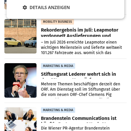
Zusammenarbeit zwischen Adeg und dem
Vorarlberger Kaufmann Jürgen Albrecht ist
DETAILS ANZEIGEN
kartellrechtlich freigegeben: Die
Bundeswettbewerbsbehörde und der
Bundeskartellanwalt
MOBILITY BUSINESS
Rekordergebnis im Juli: Leapmotor
verdoppelt Auslieferungen und
überschreitet die 100.000er-Marke
– Im Juli 2026 erreichte Leapmotor einen
wichtigen Meilenstein und lieferte weltweit
101.267 Fahrzeuge aus, womit sich das
Ergebnis gegenüber Juli 2025 mehr als
verdoppelte (+102
MARKETING & MEDIA
Stiftungsrat Lederer wehrt sich in
den SN gegen Vorwürfe
Mehrere Themen beschäftigen derzeit den
ORF. Am Dienstag soll im Stiftungsrat über
die vom neuen ORF-Chef Clemens Pig
vorgeschlagenen Besetzungen für die
Direktionen abgestimmt werden.
MARKETING & MEDIA
Brandenstein Communications ist
künftig Partner von OtterlyAI
Die Wiener PR-Agentur Brandenstein