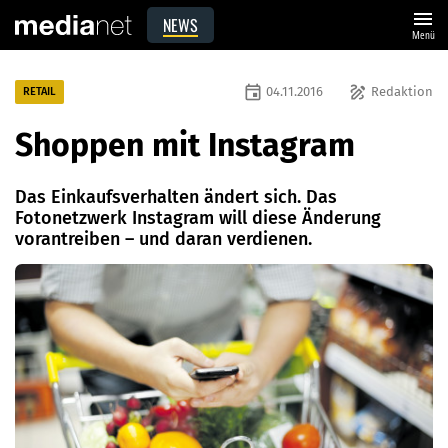
menu
NEWS
Menü
event
draw
04.11.2016
Redaktion
RETAIL
Shoppen mit Instagram
Das Einkaufsverhalten ändert sich. Das
Fotonetzwerk Instagram will diese Änderung
vorantreiben – und daran verdienen.