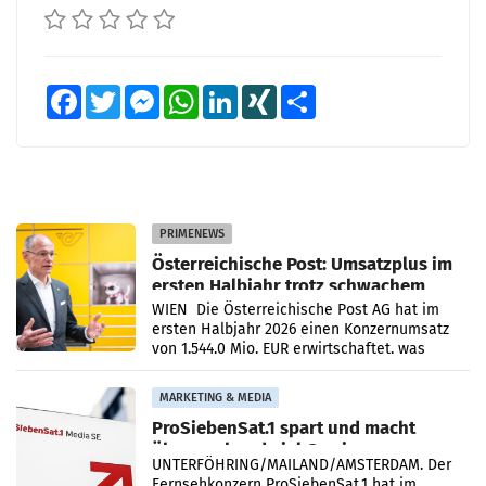
Facebook
Twitter
Messenger
WhatsApp
LinkedIn
XING
Teilen
PRIMENEWS
Österreichische Post: Umsatzplus im
ersten Halbjahr trotz schwachem
Briefgeschäft
WIEN Die Österreichische Post AG hat im
ersten Halbjahr 2026 einen Konzernumsatz
von 1.544,0 Mio. EUR erwirtschaftet, was
einem Plus von 3,8 Prozent gegenüber dem
Vergleichszeitraum
MARKETING & MEDIA
ProSiebenSat.1 spart und macht
überraschend viel Gewinn
UNTERFÖHRING/MAILAND/AMSTERDAM. Der
Fernsehkonzern ProSiebenSat.1 hat im