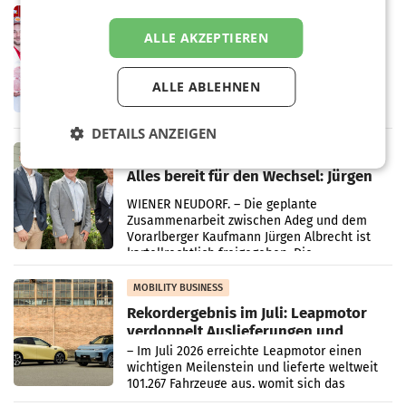
Müller-Filialen
RETAIL
ALLE AKZEPTIEREN
Penny modernisiert zwei Filialen in
Ober- und Niederösterreich
WIENER NEUDORF. – Im Rahmen einer
ALLE ABLEHNEN
laufenden Modernisierungsoffensive
erneuert Penny zwei Filialen in Nieder- und
Oberösterreich. Die beiden Standorte liegen
DETAILS ANZEIGEN
in Haag sowie im rund
RETAIL
Alles bereit für den Wechsel: Jürgen
Albrecht setzt ab 1.1.2027 auf Adeg
WIENER NEUDORF. – Die geplante
Zusammenarbeit zwischen Adeg und dem
Vorarlberger Kaufmann Jürgen Albrecht ist
kartellrechtlich freigegeben: Die
Bundeswettbewerbsbehörde und der
Bundeskartellanwalt
MOBILITY BUSINESS
Rekordergebnis im Juli: Leapmotor
verdoppelt Auslieferungen und
überschreitet die 100.000er-Marke
– Im Juli 2026 erreichte Leapmotor einen
wichtigen Meilenstein und lieferte weltweit
101.267 Fahrzeuge aus, womit sich das
Ergebnis gegenüber Juli 2025 mehr als