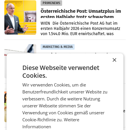
PRIMENEWS
Österreichische Post: Umsatzplus im
ersten Halbjahr trotz schwachem
Briefgeschäft
WIEN Die Österreichische Post AG hat im
ersten Halbjahr 2026 einen Konzernumsatz
von 1.544,0 Mio. EUR erwirtschaftet, was
einem Plus von 3,8 Prozent gegenüber dem
Vergleichszeitraum
MARKETING & MEDIA
ProSiebenSat.1 spart und macht
×
überraschend viel Gewinn
UNTERFÖHRING/MAILAND/AMSTERDAM. Der
Diese Webseite verwendet
Fernsehkonzern ProSiebenSat.1 hat im
Cookies.
Frühjahr dank Kostensenkungen operativ
wieder Gewinn gemacht und die
Wir verwenden Cookies, um die
Markterwartung deutlich übertroffen.
Benutzerfreundlichkeit unserer Website zu
RETAIL
verbessern. Durch die weitere Nutzung
Eine Bühne für Zirkularität: ARA und
Müller informieren am POS über
unserer Webseite stimmen Sie der
Kreislauffähigkeit
Über den gesamten August hinweg rücken die
Verwendung von Cookies gemäß unserer
Altstoff Recycling Austria AG (ARA) und der
Cookie-Richtlinie zu.
Weitere
Handelskonzern Müller die Initiative
Informationen
„Kreislauf-Helden“ in allen österreichischen