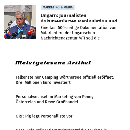
Anna Kalina-Mahr.
MARKETING & MEDIA
Ungarn: Journalisten
dokumentierten Manipulation und
Zensur
Eine fast 500-seitige Dokumentation von
Mitarbeitern der Ungarischen
Nachrichtenagentur MTI soll die
systematische Nachrichten-Manipulation und
Zensur bei der Agentur während der Zeit
Meistgelesene Artikel
Falkensteiner Camping Wörthersee offiziell eröffnet:
Drei Millionen Euro investiert
Personalwechsel im Marketing von Penny
Österreich und Rewe Großhandel
ORF: Pig legt Personalliste vor