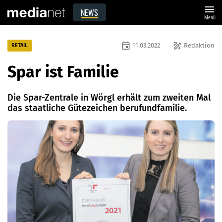
menu
NEWS
Menü
event
draw
11.03.2022
Redaktion
RETAIL
Spar ist Familie
Die Spar-Zentrale in Wörgl erhält zum zweiten Mal
das staatliche Gütezeichen berufundfamilie.