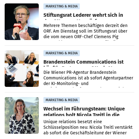
verdoppelte (+102
MARKETING & MEDIA
Stiftungsrat Lederer wehrt sich in
den SN gegen Vorwürfe
Mehrere Themen beschäftigen derzeit den
ORF. Am Dienstag soll im Stiftungsrat über
die vom neuen ORF-Chef Clemens Pig
vorgeschlagenen Besetzungen für die
Direktionen abgestimmt werden.
MARKETING & MEDIA
Brandenstein Communications ist
künftig Partner von OtterlyAI
Die Wiener PR-Agentur Brandenstein
Communications ist ab sofort Agenturpartner
der KI-Monitoring- und
Optimierungsplattform OtterlyAI. Damit baut
die Agentur ihr Leistungsportfolio
MARKETING & MEDIA
Wechsel im Führungsteam: Unique
relations holt Nicola Treitl in die
Geschäftsleitung
Unique relations besetzt eine
Schlüsselposition neu: Nicola Treitl verstärkt
ab sofort die Geschäftsleitung der Wiener
PR-Agentur an der Seite von Josef Kalina und