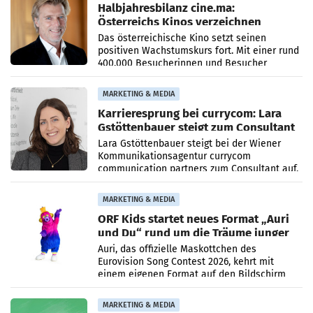
Halbjahresbilanz cine.ma:
Österreichs Kinos verzeichnen
400.000 Besucher mehr
Das österreichische Kino setzt seinen
positiven Wachstumskurs fort. Mit einer rund
400.000 Besucherinnen und Besucher
höheren Nettoreichweite im ersten Halbjahr
2026 gegenüber dem
MARKETING & MEDIA
Karrieresprung bei currycom: Lara
Gstöttenbauer steigt zum Consultant
auf
Lara Gstöttenbauer steigt bei der Wiener
Kommunikationsagentur currycom
communication partners zum Consultant auf.
Die 27-jährige Beraterin betreut Kundinnen
und Kunden in den Bereichen
MARKETING & MEDIA
ORF Kids startet neues Format „Auri
und Du“ rund um die Träume junger
Menschen
Auri, das offizielle Maskottchen des
Eurovision Song Contest 2026, kehrt mit
einem eigenen Format auf den Bildschirm
zurück. In der neuen Sendung „Auri und Du“
bei ORF Kids steht
MARKETING & MEDIA