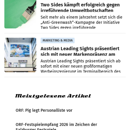
Two Sides kämpft erfolgreich gegen
irreführende Umweltbotschaften
beim Papiereinsatz
Seit mehr als einem Jahrzehnt setzt sich die
„Anti-Greenwash“-Kampagne der Initiative
Two Sides gegen irreführende
Umweltaussagen bei Papierkommunikation
und papierbasierten Verpackungen
MARKETING & MEDIA
Austrian Leading Sights präsentiert
sich mit neuer Markenpräsenz am
Flughafen Wien
Austrian Leading Sights präsentiert sich ab
sofort mit einer neuen großformatigen
Werbeinszenierung im Terminalbereich des
Flughafen Wien. Die Präsenz befindet sich im
Verbindungsbereich
Meistgelesene Artikel
ORF: Pig legt Personalliste vor
ORF-Festspielempfang 2026 im Zeichen der
Salzburger Festspiele