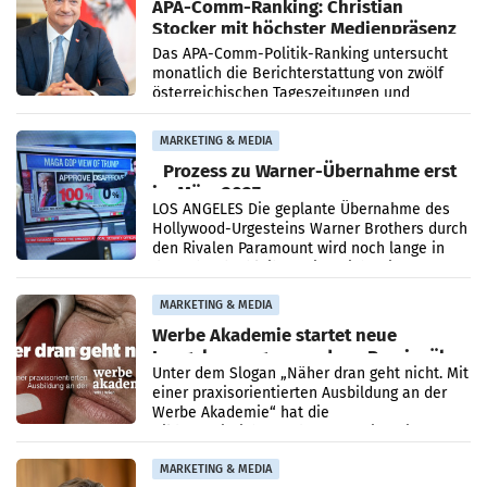
APA-Comm-Ranking: Christian
Stocker mit höchster Medienpräsenz
im Juli
Das APA-Comm-Politik-Ranking untersucht
monatlich die Berichterstattung von zwölf
österreichischen Tageszeitungen und
analysiert, welche Politikerinnen und
Politiker Österreichs die
MARKETING & MEDIA
Prozess zu Warner-Übernahme erst
im März 2027
LOS ANGELES Die geplante Übernahme des
Hollywood-Urgesteins Warner Brothers durch
den Rivalen Paramount wird noch lange in
der Schwebe bleiben. Eine Richterin setzte
den Prozess zu
MARKETING & MEDIA
Werbe Akademie startet neue
Imagekampagne rund um Praxisnähe
Unter dem Slogan „Näher dran geht nicht. Mit
einer praxisorientierten Ausbildung an der
Werbe Akademie“ hat die
Bildungseinrichtung des WIFI Wien eine neue
Imagekampagne gestartet.
MARKETING & MEDIA