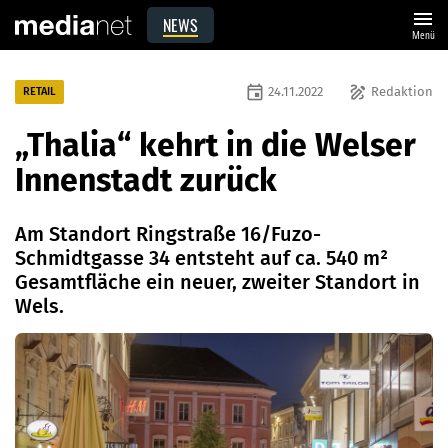
menu
NEWS
Menü
event
draw
24.11.2022
Redaktion
RETAIL
„Thalia“ kehrt in die Welser
Innenstadt zurück
Am Standort Ringstraße 16/Fuzo-
Schmidtgasse 34 entsteht auf ca. 540 m²
Gesamtfläche ein neuer, zweiter Standort in
Wels.