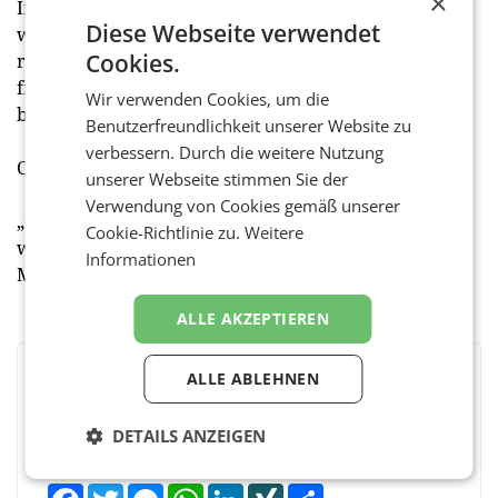
×
In enger Abstimmung mit dem Hauseigentümer
Diese Webseite verwendet
wurde nun ein schlagkräftiger Anbieter für diesen
Cookies.
renommierten Standort in der Welser Innenstadt
fixiert, der den Angebotsmix der City somit weiter
Wir verwenden Cookies, um die
bereichern wird.
Benutzerfreundlichkeit unserer Website zu
verbessern. Durch die weitere Nutzung
Carl Niedersüss, Hauseigentümer:
unserer Webseite stimmen Sie der
Verwendung von Cookies gemäß unserer
„Im aktuellen Marktumfeld war es mir besonders
Cookie-Richtlinie zu.
Weitere
wichtig einen starken, namhaften und langfristigen
Informationen
Mietpartner für den Standort zu gewinnen.“
ALLE AKZEPTIEREN
ALLE ABLEHNEN
BEWERTEN SIE DIESEN ARTIKEL
DETAILS ANZEIGEN
Facebook
Twitter
Messenger
WhatsApp
LinkedIn
XING
Teilen