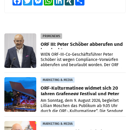
PRIMENEWS
ORF III: Peter Schöber abberufen und
beurlaubt
WIEN ORF-III-Co-Geschäftsführer Peter
Schöber ist wegen Compliance-Vorwürfen
abberufen und beurlaubt worden. Der ORF
bestätigte gegenüber der APA entsprechende
Medienberichte.
MARKETING & MEDIA
ORF-Kulturmatinee widmet sich 20
Jahren Grafenegg Festival und Peter
Simonischek
Am Sonntag, dem 9. August 2026, begleitet
Lillian Moschen das Publikum ab 9.05 Uhr
durch die ORF-„Kulturmatinee“. Die Sendung
startet mit der Dokumentation „20 Jahre
Grafenegg
MARKETING & MEDIA