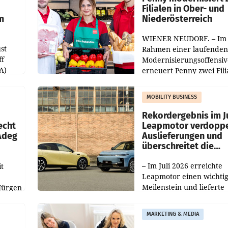
Filialen in Ober- und
m
Niederösterreich
WIENER NEUDORF. – Im
st
Rahmen einer laufenden
ff
Modernisierungsoffensiv
A)
erneuert Penny zwei Fili
Nieder- und Oberösterre
slauf-
Die beiden Standorte lie
MOBILITY BUSINESS
Haag sowie im rund
ilialen
Rekordergebnis im Ju
echt
Leapmotor verdoppe
 Adeg
Auslieferungen und
überschreitet die
100.000er-Marke
– Im Juli 2026 erreichte
t
Leapmotor einen wichti
Meilenstein und lieferte
Jürgen
weltweit 101.267 Fahrze
ich
aus, womit sich das Erge
MARKETING & MEDIA
gegenüber Juli 2025 meh
örde