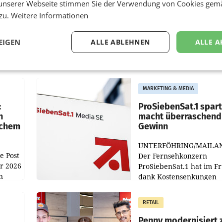
unserer Webseite stimmen Sie der Verwendung von Cookies gem
 zu.
Weitere Informationen
EIGEN
ALLE ABLEHNEN
ALLE A
MARKETING & MEDIA
:
ProSiebenSat.1 spar
n
macht überraschend 
achem
Gewinn
UNTERFÖHRING/MAILA
e Post
Der Fernsehkonzern
hr 2026
ProSiebenSat.1 hat im F
n
dank Kostensenkungen
operativ wieder Gewinn
m Plus
gemacht und die
RETAIL
er
Markterwartung deutlic
übertroffen.
Penny modernisiert 