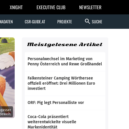
XNIGHT
EXECUTIVE CLUB
NEWSLETTER
search
IADATEN
CSR-GUIDE.AT
PROJEKTE
SUCHE
Meistgelesene Artikel
Personalwechsel im Marketing von
Penny Österreich und Rewe Großhandel
Falkensteiner Camping Wörthersee
offiziell eröffnet: Drei Millionen Euro
investiert
ORF: Pig legt Personalliste vor
hgasser
dewelt.
Coca-Cola präsentiert
weiterentwickelte visuelle
Markenidentität