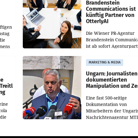
verdoppelte (+102
walt
Brandenstein
Communications ist
künftig Partner von
OtterlyAI
ftigen
Die Wiener PR-Agentur
nstag
Brandenstein Communica
die
ist ab sofort Agenturpar
emens
der KI-Monitoring- und
Optimierungsplattform
MARKETING & MEDIA
OtterlyAI. Damit baut di
Agentur ihr Leistungspor
Ungarn: Journalisten
ue
dokumentierten
Treitl
Manipulation und Ze
ung
Eine fast 500-seitige
eine
Dokumentation von
cola
Mitarbeitern der Ungari
 die
Nachrichtenagentur MTI 
ener
die systematische Nachri
von
Manipulation und Zensur
lina-
der Agentur während de