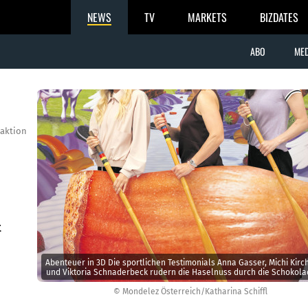
NEWS
TV
MARKETS
BIZDATES
ABO
MED
aktion
t
Abenteuer in 3D Die sportlichen Testimonials Anna Gasser, Michi Kirc
und Viktoria Schnaderbeck rudern die Haselnuss durch die Schokola
© Mondelez Österreich/Katharina Schiffl