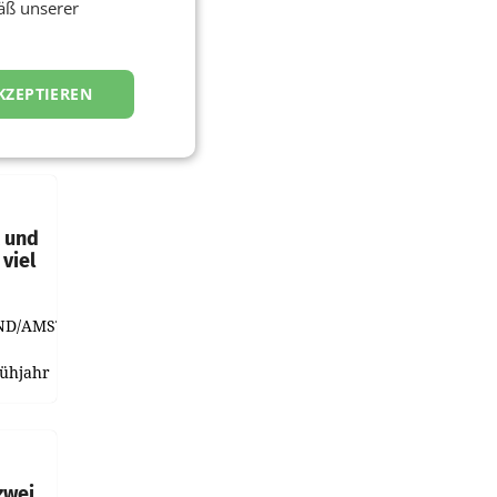
äß unserer
KZEPTIEREN
t und
viel
ND/AMSTERDAM.
rühjahr
h
zwei