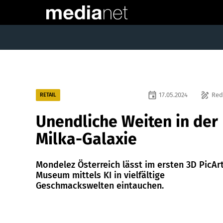
event
draw
17.05.2024
Red
RETAIL
Unendliche Weiten in der
Milka-Galaxie
Mondelez Österreich lässt im ersten 3D PicAr
Museum mittels KI in vielfältige
Geschmackswelten eintauchen.