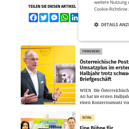
weitere Nutzung 
TEILEN SIE DIESEN ARTIKEL
Cookie-Richtlinie
Facebook
Twitter
Messenger
WhatsApp
LinkedIn
XING
Teilen
DETAILS ANZ
PRIMENEWS
Österreichische Post
Umsatzplus im erste
Halbjahr trotz schw
Briefgeschäft
WIEN Die Österreichisch
AG hat im ersten Halbja
einen Konzernumsatz vo
1.544,0 Mio. EUR
erwirtschaftet, was eine
RETAIL
von 3,8 Prozent gegenüb
dem Vergleichszeitraum
Eine Bühne für