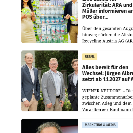
Zirkularität: ARA und
Müller informieren a
POS über
Kreislauffähigkeit
Über den gesamten Augu
hinweg rücken die Altsto
Recycling Austria AG (AR
und der Handelskonzern
Müller die Initiative „Krei
RETAIL
Helden“ in allen
österreichischen Müller-F
Alles bereit für den
Wechsel: Jürgen Albr
setzt ab 1.1.2027 auf
WIENER NEUDORF. – Die
geplante Zusammenarbei
zwischen Adeg und dem
Vorarlberger Kaufmann 
Albrecht ist kartellrechtl
freigegeben: Die
MARKETING & MEDIA
Bundeswettbewerbsbeh