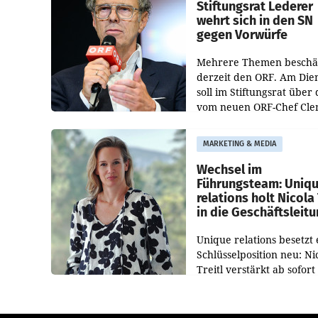
und der Bundeskartellan
Stiftungsrat Lederer
wehrt sich in den SN
gegen Vorwürfe
Mehrere Themen beschä
derzeit den ORF. Am Die
soll im Stiftungsrat über 
vom neuen ORF-Chef Cl
Pig vorgeschlagenen
Besetzungen für die
MARKETING & MEDIA
Direktionen abgestimmt
werden.
Wechsel im
Führungsteam: Uniq
relations holt Nicola 
in die Geschäftsleit
Unique relations besetzt 
Schlüsselposition neu: Ni
Treitl verstärkt ab sofort
Geschäftsleitung der Wi
PR-Agentur an der Seite 
Josef Kalina und Anna Ka