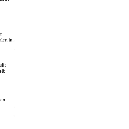
e
alen in
ich.
gen in
li:
lt
gen
uge
bnis
r als