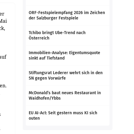
ORF-Festspielempfang 2026 im Zeichen
er
der Salzburger Festspiele
Mai
ck,
Tchibo bringt Ube-Trend nach
Österreich
Immobilien-Analyse: Eigentumsquote
auf
sinkt auf Tiefstand
Stiftungsrat Lederer wehrt sich in den
SN gegen Vorwürfe
en.
a
McDonald’s baut neues Restaurant in
Waidhofen/Ybbs
EU AI-Act: Seit gestern muss KI sich
s
outen
s