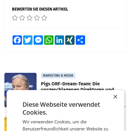
BEWERTEN SIE DIESEN ARTIKEL
Facebook
Twitter
Messenger
WhatsApp
LinkedIn
XING
Teilen
MARKETING & MEDIA
Pigs ORF-Dream-Team: Die
vorgeschlagenen Direktoren und
×
Direktorinnen
Morgen wählt der ORF Stiftungsrat die ORF-
Direktorinnen und -Direktoren, sowie die
Diese Webseite verwendet
Landesdirektorinnen und -direktoren. Das 13-
Cookies.
köpfige Wunschteam des ab 1. Jänner 2027
amtierenden
PRIMENEWS
Wir verwenden Cookies, um die
Österreichische Post: Umsatzplus im
Benutzerfreundlichkeit unserer Website zu