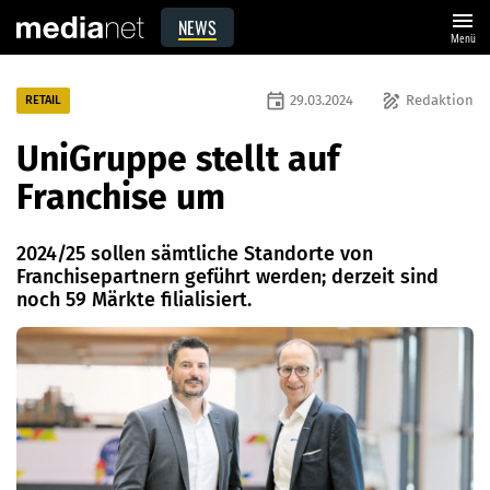
menu
NEWS
Menü
event
draw
29.03.2024
Redaktion
RETAIL
UniGruppe stellt auf
Franchise um
2024/25 sollen sämtliche Standorte von
Franchisepartnern geführt werden; derzeit sind
noch 59 Märkte filialisiert.