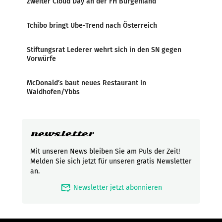
Zweiter Cloud Day an der FH Burgenland
Tchibo bringt Ube-Trend nach Österreich
Stiftungsrat Lederer wehrt sich in den SN gegen
Vorwürfe
McDonald’s baut neues Restaurant in
Waidhofen/Ybbs
newsletter
Mit unseren News bleiben Sie am Puls der Zeit!
Melden Sie sich jetzt für unseren gratis Newsletter
an.
mark_email_read
Newsletter jetzt abonnieren