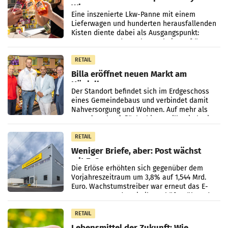
Wien
Eine inszenierte Lkw-Panne mit einem
Lieferwagen und hunderten herausfallenden
Kisten diente dabei als Ausgangspunkt:
Passanten wurden gebeten, beim Aufräumen
zu helfen, und erhielten
RETAIL
Billa eröffnet neuen Markt am
Küniglberg
Der Standort befindet sich im Erdgeschoss
eines Gemeindebaus und verbindet damit
Nahversorgung und Wohnen. Auf mehr als
330 m² Verkaufsfläche bietet Billa ein breites
Sortiment mit
RETAIL
Weniger Briefe, aber: Post wächst
mit E-Commerce
Die Erlöse erhöhten sich gegenüber dem
Vorjahreszeitraum um 3,8% auf 1,544 Mrd.
Euro. Wachstumstreiber war erneut das E-
Commerce- und Logistikgeschäft, während
der Strukturwandel
RETAIL
Lebensmittel der Zukunft: Wie