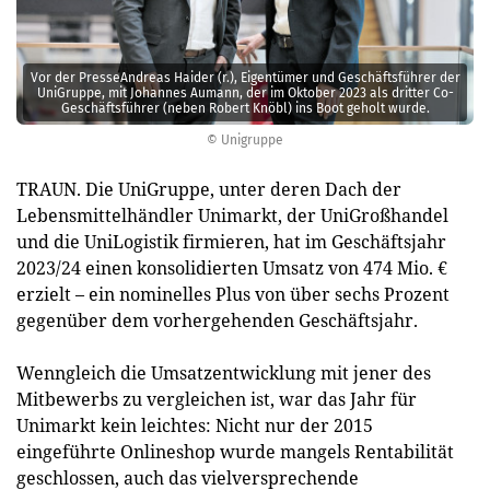
Vor der PresseAndreas Haider (r.), Eigentümer und Geschäftsführer der
Uni­Gruppe, mit Johannes Aumann, der im Oktober 2023 als dritter Co-
Geschäftsführer (neben Robert Knöbl) ins Boot geholt wurde.
© Unigruppe
TRAUN. Die UniGruppe, unter deren Dach der
Lebensmittelhändler Unimarkt, der UniGroßhandel
und die UniLogistik firmieren, hat im Geschäftsjahr
2023/24 einen konsolidierten Umsatz von 474 Mio. €
erzielt – ein nominelles Plus von über sechs Prozent
gegenüber dem vorhergehenden Geschäftsjahr.
Wenngleich die Umsatzentwicklung mit jener des
Mitbewerbs zu vergleichen ist, war das Jahr für
Unimarkt kein leichtes: Nicht nur der 2015
eingeführte Onlineshop wurde mangels Rentabilität
geschlossen, auch das vielversprechende