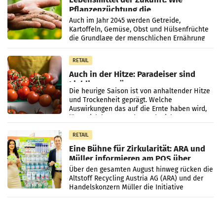
Pflanzenzüchtung die
Ernährungssicherheit sichert
Auch im Jahr 2045 werden Getreide,
Kartoffeln, Gemüse, Obst und Hülsenfrüchte
die Grundlage der menschlichen Ernährung
bilden. Allerdings verändern sich die
Eigenschaften der Pflanzen
RETAIL
Auch in der Hitze: Paradeiser sind
Lieblingsgemüse
Die heurige Saison ist von anhaltender Hitze
und Trockenheit geprägt. Welche
Auswirkungen das auf die Ernte haben wird,
lässt sich laut Branche noch nicht
abschließend beurteilen.
RETAIL
Eine Bühne für Zirkularität: ARA und
Müller informieren am POS über
Kreislauffähigkeit
Über den gesamten August hinweg rücken die
Altstoff Recycling Austria AG (ARA) und der
Handelskonzern Müller die Initiative
„Kreislauf-Helden“ in allen österreichischen
Müller-Filialen