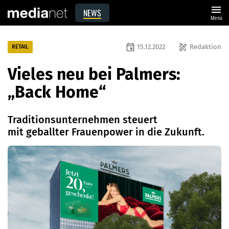
menu
NEWS
Menü
event
draw
15.12.2022
Redaktion
RETAIL
Vieles neu bei Palmers:
„Back Home“
Traditionsunternehmen steuert
mit geballter Frauenpower in die Zukunft.