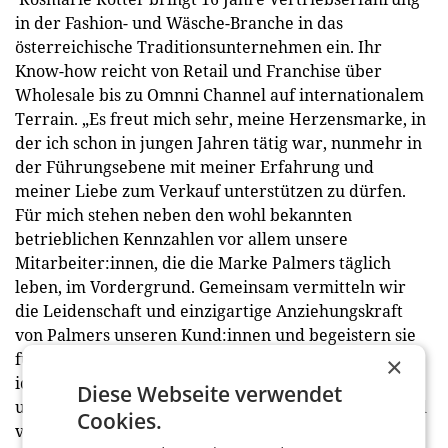
in der Fashion- und Wäsche-Branche in das
österreichische Traditionsunternehmen ein. Ihr
Know-how reicht von Retail und Franchise über
Wholesale bis zu Omnni Channel auf internationalem
Terrain. „Es freut mich sehr, meine Herzensmarke, in
der ich schon in jungen Jahren tätig war, nunmehr in
der Führungsebene mit meiner Erfahrung und
meiner Liebe zum Verkauf unterstützen zu dürfen.
Für mich stehen neben den wohl bekannten
betrieblichen Kennzahlen vor allem unsere
Mitarbeiter:innen, die die Marke Palmers täglich
leben, im Vordergrund. Gemeinsam vermitteln wir
die Leidenschaft und einzigartige Anziehungskraft
von Palmers unseren Kund:innen und begeistern sie
für uns. Zusammen mit Heike-Stefanie Bodamer habe
×
ich die Vision, die Marke Palmers mit Leidenschaft
Diese Webseite verwendet
und profundem Know-how noch mehr zu stärken und
Cookies.
voranzutreiben“, betont Rosmarie Rotter, Director