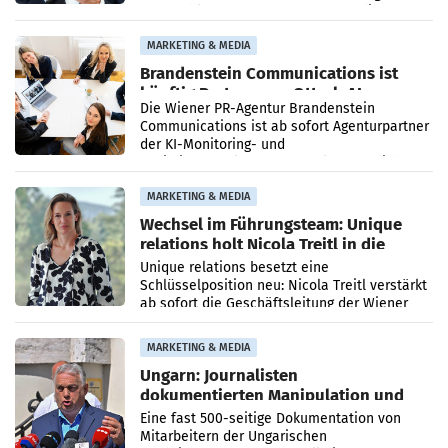
vorgeschlagenen Besetzungen für die
Direktionen abgestimmt werden.
MARKETING & MEDIA
Brandenstein Communications ist
künftig Partner von OtterlyAI
Die Wiener PR-Agentur Brandenstein
Communications ist ab sofort Agenturpartner
der KI-Monitoring- und
Optimierungsplattform OtterlyAI. Damit baut
die Agentur ihr Leistungsportfolio
MARKETING & MEDIA
Wechsel im Führungsteam: Unique
relations holt Nicola Treitl in die
Geschäftsleitung
Unique relations besetzt eine
Schlüsselposition neu: Nicola Treitl verstärkt
ab sofort die Geschäftsleitung der Wiener
PR-Agentur an der Seite von Josef Kalina und
Anna Kalina-Mahr.
MARKETING & MEDIA
Ungarn: Journalisten
dokumentierten Manipulation und
Zensur
Eine fast 500-seitige Dokumentation von
Mitarbeitern der Ungarischen