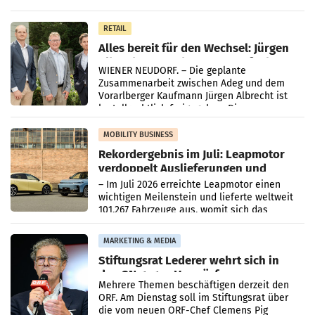
Oberösterreich. Die beiden Standorte liegen
in Haag sowie im rund
RETAIL
Alles bereit für den Wechsel: Jürgen
Albrecht setzt ab 1.1.2027 auf Adeg
WIENER NEUDORF. – Die geplante
Zusammenarbeit zwischen Adeg und dem
Vorarlberger Kaufmann Jürgen Albrecht ist
kartellrechtlich freigegeben: Die
Bundeswettbewerbsbehörde und der
Bundeskartellanwalt
MOBILITY BUSINESS
Rekordergebnis im Juli: Leapmotor
verdoppelt Auslieferungen und
überschreitet die 100.000er-Marke
– Im Juli 2026 erreichte Leapmotor einen
wichtigen Meilenstein und lieferte weltweit
101.267 Fahrzeuge aus, womit sich das
Ergebnis gegenüber Juli 2025 mehr als
verdoppelte (+102
MARKETING & MEDIA
Stiftungsrat Lederer wehrt sich in
den SN gegen Vorwürfe
Mehrere Themen beschäftigen derzeit den
ORF. Am Dienstag soll im Stiftungsrat über
die vom neuen ORF-Chef Clemens Pig