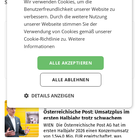
Wir verwenden Cookies, um die
Sales Palmers. (red)
Benutzerfreundlichkeit unserer Website zu
verbessern. Durch die weitere Nutzung
unserer Webseite stimmen Sie der
Verwendung von Cookies gemäß unserer
BEWERTEN SIE DIESEN ARTIKEL
Cookie-Richtlinie zu.
Weitere
Informationen
ALLE AKZEPTIEREN
Facebook
Twitter
Messenger
WhatsApp
LinkedIn
XING
Teilen
ALLE ABLEHNEN
DETAILS ANZEIGEN
PRIMENEWS
Österreichische Post: Umsatzplus im
ersten Halbjahr trotz schwachem
Briefgeschäft
WIEN Die Österreichische Post AG hat im
ersten Halbjahr 2026 einen Konzernumsatz
von 1.544,0 Mio. EUR erwirtschaftet, was