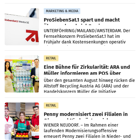
einem Plus von 3,8 Prozent gegenüber dem
Vergleichszeitraum
MARKETING & MEDIA
ProSiebenSat.1 spart und macht
überraschend viel Gewinn
UNTERFÖHRING/MAILAND/AMSTERDAM. Der
Fernsehkonzern ProSiebenSat.1 hat im
Frühjahr dank Kostensenkungen operativ
wieder Gewinn gemacht und die
Markterwartung deutlich übertroffen.
RETAIL
Eine Bühne für Zirkularität: ARA und
Müller informieren am POS über
Kreislauffähigkeit
Über den gesamten August hinweg rücken die
Altstoff Recycling Austria AG (ARA) und der
Handelskonzern Müller die Initiative
„Kreislauf-Helden“ in allen österreichischen
Müller-Filialen
RETAIL
Penny modernisiert zwei Filialen in
Ober- und Niederösterreich
WIENER NEUDORF. – Im Rahmen einer
laufenden Modernisierungsoffensive
erneuert Penny zwei Filialen in Nieder- und