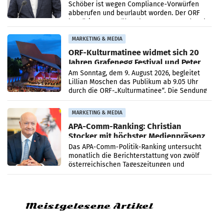
Schöber ist wegen Compliance-Vorwürfen
abberufen und beurlaubt worden. Der ORF
bestätigte gegenüber der APA entsprechende
Medienberichte.
MARKETING & MEDIA
ORF-Kulturmatinee widmet sich 20
Jahren Grafenegg Festival und Peter
Simonischek
Am Sonntag, dem 9. August 2026, begleitet
Lillian Moschen das Publikum ab 9.05 Uhr
durch die ORF-„Kulturmatinee“. Die Sendung
startet mit der Dokumentation „20 Jahre
Grafenegg
MARKETING & MEDIA
APA-Comm-Ranking: Christian
Stocker mit höchster Medienpräsenz
im Juli
Das APA-Comm-Politik-Ranking untersucht
monatlich die Berichterstattung von zwölf
österreichischen Tageszeitungen und
analysiert, welche Politikerinnen und
Politiker Österreichs die
Meistgelesene Artikel