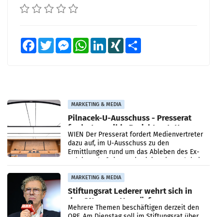
Facebook
Twitter
Messenger
WhatsApp
LinkedIn
XING
Teilen
MARKETING & MEDIA
Pilnacek-U-Ausschuss - Presserat
fordert sensible Berichterstattung
WIEN Der Presserat fordert Medienvertreter
dazu auf, im U-Ausschuss zu den
Ermittlungen rund um das Ableben des Ex-
Sektionschefs im Justizministerium, Christian
Pilnacek, auf sensible
MARKETING & MEDIA
Stiftungsrat Lederer wehrt sich in
den SN gegen Vorwürfe
Mehrere Themen beschäftigen derzeit den
ORF. Am Dienstag soll im Stiftungsrat über