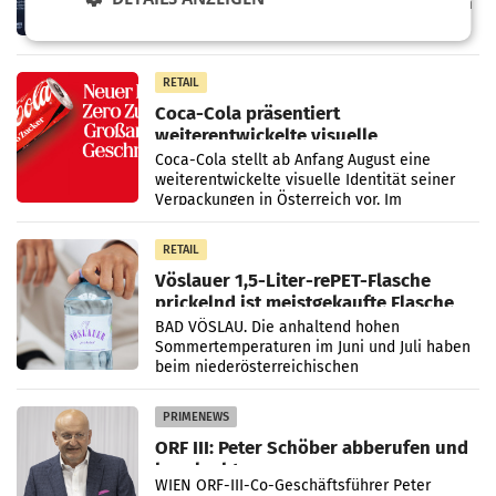
der Firma Feygenblatt FloGu OG einen neuen
Kühl- und Regenerations-Spray auf den
Markt. Das Produkt namens „Keep Cool“ ist zu
100 Prozent
RETAIL
Coca-Cola präsentiert
weiterentwickelte visuelle
Markenidentität
Coca-Cola stellt ab Anfang August eine
weiterentwickelte visuelle Identität seiner
Verpackungen in Österreich vor. Im
Mittelpunkt des Redesigns stehen zentrale
Gestaltungselemente
RETAIL
Vöslauer 1,5-Liter-rePET-Flasche
prickelnd ist meistgekaufte Flasche
Österreichs
BAD VÖSLAU. Die anhaltend hohen
Sommertemperaturen im Juni und Juli haben
beim niederösterreichischen
Getränkehersteller Vöslauer zu deutlichen
Absatzzuwächsen geführt. Während
PRIMENEWS
ORF III: Peter Schöber abberufen und
beurlaubt
WIEN ORF-III-Co-Geschäftsführer Peter