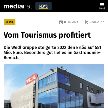
menu
NEWS
Menü
event
draw
03.02.2023
Redaktion
RETAIL
Vom Tourismus profitiert
Die Wedl Gruppe steigerte 2022 den Erlös auf 581
Mio. Euro. Besonders gut lief es im Gastronomie-
Bereich.