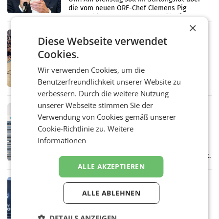
die vom neuen ORF-Chef Clemens Pig
vorgeschlagenen Besetzungen für die
×
Direktionen abgestimmt werden.
RETAIL
Diese Webseite verwendet
Bipa unterstützt Bewegte Kids
Cookies.
Sommercamps im Osten Österreichs
Bereits zum zweiten Mal begleitet Bipa das
Wir verwenden Cookies, um die
polysportive Sommersportcamp „Bewegte
Benutzerfreundlichkeit unserer Website zu
Kids“. Während der Campwochen in den
Monaten Juli und August versorgt das
verbessern. Durch die weitere Nutzung
Unternehmen Kinder sowie
unserer Webseite stimmen Sie der
RETAIL
Verwendung von Cookies gemäß unserer
voestalpine verzeichnet solides
Cookie-Richtlinie zu.
Weitere
erstes Quartal und steigert EBITDA
Der voestalpine-Konzern hat im 1. Quartal
Informationen
des Geschäftsjahres 2026/27 (1. April bis 30.
Juni 2026) ein solides Ergebnis erwirtschaftet.
Der Umsatz stieg im Vergleich zur
ALLE AKZEPTIEREN
Vorjahresperiode
RETAIL
ALLE ABLEHNEN
Kühl-Spray: SN Sports bringt „Keep
Cool“ auf den Markt
Die SN Sports GmbH bringt gemeinsam mit
DETAILS ANZEIGEN