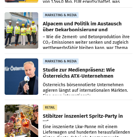
von 1.544,0 Mio. EUR erwirtschaftet, was
einem Plus von 3,8 Prozent gegenüber dem
Vergleichszeitraum
MARKETING & MEDIA
Alpacem und Politik im Austausch
über Dekarbonisierung und
Energiepreise
– Wie die Zement- und Betonproduktion ihre
CO₂-Emissionen weiter senken und zugleich
wettbewerbsfähig bleiben kann, war Thema
eines Treffens zwischen Staatssekretärin
Elisabeth
MARKETING & MEDIA
Studie zur Medienpräsenz: Wie
Österreichs ATX-Unternehmen
international wahrgenommen
Österreichs börsennotierte Unternehmen
werden
agieren längst auf internationalen Märkten.
Eine neue internationale
Medienresonanzanalyse untersucht die
weltweite Berichterstattung über
RETAIL
Stibitzer inszeniert Spritz-Party in
Wien
Eine inszenierte Lkw-Panne mit einem
Lieferwagen und hunderten herausfallenden