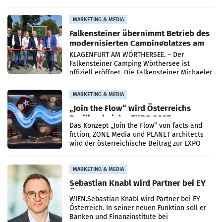
Neubesetzungen entsteht
MARKETING & MEDIA
Falkensteiner übernimmt Betrieb des
modernisierten Campingplatzes am
Wörthersee
KLAGENFURT AM WÖRTHERSEE. – Der
Falkensteiner Camping Wörthersee ist
offiziell eröffnet. Die Falkensteiner Michaeler
Tourism Group (FMTG) und die Stadtwerke
Klagenfurt haben den
MARKETING & MEDIA
„Join the Flow“ wird Österreichs
Pavillon bei der EXPO 2027
Das Konzept „Join the Flow“ von facts and
fiction, ZONE Media und PLANET architects
wird der österreichische Beitrag zur EXPO
2027 in Belgrad. Die Weltausstellung findet
von 15.
MARKETING & MEDIA
Sebastian Knabl wird Partner bei EY
Österreich
WIEN.Sebastian Knabl wird Partner bei EY
Österreich. In seiner neuen Funktion soll er
Banken und Finanzinstitute bei