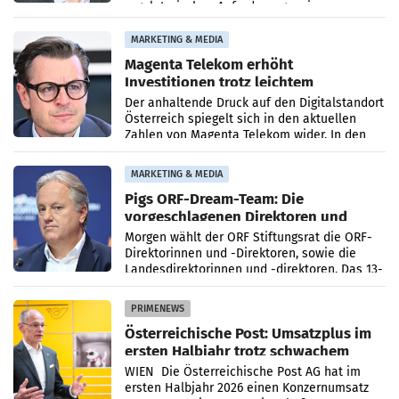
regulatorischen Anforderungen, im
Risikomanagement und bei
Transformationsprojekten
MARKETING & MEDIA
Magenta Telekom erhöht
Investitionen trotz leichtem
Umsatzrückgang
Der anhaltende Druck auf den Digitalstandort
Österreich spiegelt sich in den aktuellen
Zahlen von Magenta Telekom wider. In den
ersten sechs Monaten des laufenden Jahres
verzeichnete
MARKETING & MEDIA
Pigs ORF-Dream-Team: Die
vorgeschlagenen Direktoren und
Direktorinnen
Morgen wählt der ORF Stiftungsrat die ORF-
Direktorinnen und -Direktoren, sowie die
Landesdirektorinnen und -direktoren. Das 13-
köpfige Wunschteam des ab 1. Jänner 2027
amtierenden
PRIMENEWS
Österreichische Post: Umsatzplus im
ersten Halbjahr trotz schwachem
Briefgeschäft
WIEN Die Österreichische Post AG hat im
ersten Halbjahr 2026 einen Konzernumsatz