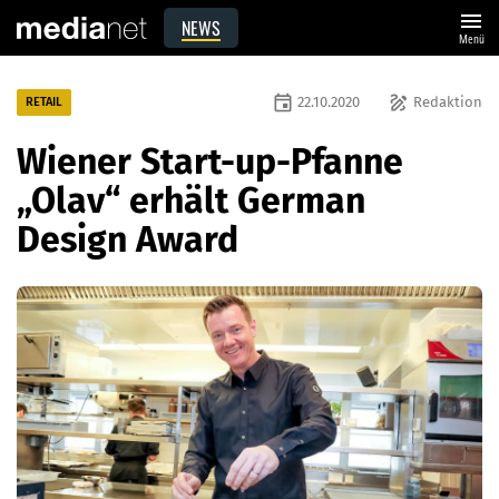
menu
NEWS
Menü
event
draw
22.10.2020
Redaktion
RETAIL
Wiener Start-up-Pfanne
„Olav“ erhält German
Design Award