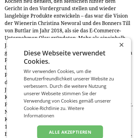
Kochen neu denken, den Menschen hinter dem
Gericht in den Vordergrund stellen und wieder
langlebige Produkte entwickeln – das war die Vision
der Wienerin Christina Neworal und des Bonners Till
von Buttlar im Jahr 2018, als sie das E-Commerce-
Unternehmen Olav gründeten. Mehr als eineinhalb
×
Jahre sind in die Entwicklung der Olav-Pfanne
Diese Webseite verwendet
geflossen. Umgesetzt wurde die Vision mit dem ersten
Produkt, der Olav-Kupferkernpfanne: absolute
Cookies.
Luxusqualität, fair produziert und zu leistbaren
Wir verwenden Cookies, um die
Preisen. Dank des Wiederbeschichtungsservices ist
Benutzerfreundlichkeit unserer Website zu
die Olav Pfanne für ein ganzes Leben konzipiert. Seit
verbessern. Durch die weitere Nutzung
Juli 2019 ist das kleine Start-up mit der Olav-
unserer Webseite stimmen Sie der
Kupferkernpfanne gestartet, 2020 wurde die Olav-
Verwendung von Cookies gemäß unserer
Pfanne mit dem German Design Award ausgezeichnet.
Cookie-Richtlinie zu.
Weitere
Neu im Sortiment sind das Olav Chefmesser & Olav
Informationen
Kupferkerntöpfe. Preise: Olav Kupferkernpfanne ab
119 € inkl. Glasdeckel, Olav Chefmesser ab 195 € inkl.
ALLE AKZEPTIEREN
Echtheitszertifikat, Olav Kupferkerntopf ab 119 € inkl.