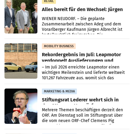
RETAIL
Alles bereit für den Wechsel: Jürgen
Albrecht setzt ab 1.1.2027 auf Adeg
WIENER NEUDORF. – Die geplante
Zusammenarbeit zwischen Adeg und dem
Vorarlberger Kaufmann Jürgen Albrecht ist
kartellrechtlich freigegeben: Die
Bundeswettbewerbsbehörde und der
Bundeskartellanwalt
MOBILITY BUSINESS
Rekordergebnis im Juli: Leapmotor
verdoppelt Auslieferungen und
überschreitet die 100.000er-Marke
– Im Juli 2026 erreichte Leapmotor einen
wichtigen Meilenstein und lieferte weltweit
101.267 Fahrzeuge aus, womit sich das
Ergebnis gegenüber Juli 2025 mehr als
verdoppelte (+102
MARKETING & MEDIA
Stiftungsrat Lederer wehrt sich in
den SN gegen Vorwürfe
Mehrere Themen beschäftigen derzeit den
ORF. Am Dienstag soll im Stiftungsrat über
die vom neuen ORF-Chef Clemens Pig
vorgeschlagenen Besetzungen für die
Direktionen abgestimmt werden.