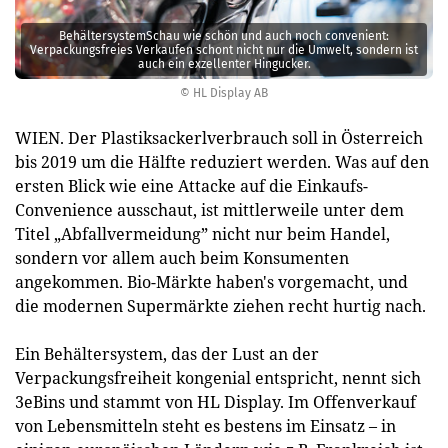
BehältersystemSchau wie schön und auch noch convenient:
Verpackungsfreies Verkaufen schont nicht nur die Umwelt, sondern ist
auch ein exzellenter Hingucker.
© HL Display AB
WIEN. Der Plastiksackerlverbrauch soll in Österreich
bis 2019 um die Hälfte reduziert werden. Was auf den
ersten Blick wie eine Attacke auf die Einkaufs-
Convenience ausschaut, ist mittlerweile unter dem
Titel „Abfallvermeidung” nicht nur beim Handel,
sondern vor allem auch beim Konsumenten
angekommen. Bio-Märkte haben's vorgemacht, und
die modernen Supermärkte ziehen recht hurtig nach.
Ein Behältersystem, das der Lust an der
Verpackungsfreiheit kongenial entspricht, nennt sich
3eBins und stammt von HL Display. Im Offenverkauf
von ­Lebensmitteln steht es bestens im Einsatz – in