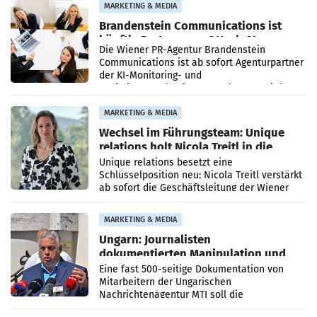
MARKETING & MEDIA
Brandenstein Communications ist
künftig Partner von OtterlyAI
Die Wiener PR-Agentur Brandenstein
Communications ist ab sofort Agenturpartner
der KI-Monitoring- und
Optimierungsplattform OtterlyAI. Damit baut
die Agentur ihr Leistungsportfolio
MARKETING & MEDIA
Wechsel im Führungsteam: Unique
relations holt Nicola Treitl in die
Geschäftsleitung
Unique relations besetzt eine
Schlüsselposition neu: Nicola Treitl verstärkt
ab sofort die Geschäftsleitung der Wiener
PR-Agentur an der Seite von Josef Kalina und
Anna Kalina-Mahr.
MARKETING & MEDIA
Ungarn: Journalisten
dokumentierten Manipulation und
Zensur
Eine fast 500-seitige Dokumentation von
Mitarbeitern der Ungarischen
Nachrichtenagentur MTI soll die
systematische Nachrichten-Manipulation und