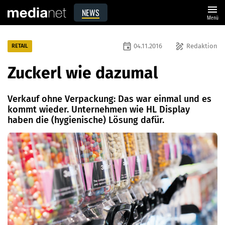
menu
NEWS
Menü
event
draw
04.11.2016
Redaktion
RETAIL
Zuckerl wie dazumal
Verkauf ohne Verpackung: Das war einmal und es
kommt wieder. Unternehmen wie HL Display
haben die (hygienische) Lösung dafür.