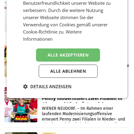
Benutzerfreundlichkeit unserer Website zu
ProSiebenSat.1 spart und macht
verbessern. Durch die weitere Nutzung
überraschend viel Gewinn
unserer Webseite stimmen Sie der
UNTERFÖHRING/MAILAND/AMSTERDAM. Der
Fernsehkonzern ProSiebenSat.1 hat im
Verwendung von Cookies gemäß unserer
Frühjahr dank Kostensenkungen operativ
Cookie-Richtlinie zu.
Weitere
wieder Gewinn gemacht und die
Informationen
Markterwartung deutlich übertroffen.
RETAIL
Eine Bühne für Zirkularität: ARA und
ALLE AKZEPTIEREN
Müller informieren am POS über
Kreislauffähigkeit
Über den gesamten August hinweg rücken die
ALLE ABLEHNEN
Altstoff Recycling Austria AG (ARA) und der
Handelskonzern Müller die Initiative
„Kreislauf-Helden“ in allen österreichischen
DETAILS ANZEIGEN
Müller-Filialen
RETAIL
Penny modernisiert zwei Filialen in
Ober- und Niederösterreich
WIENER NEUDORF. – Im Rahmen einer
laufenden Modernisierungsoffensive
erneuert Penny zwei Filialen in Nieder- und
Oberösterreich. Die beiden Standorte liegen
in Haag sowie im rund