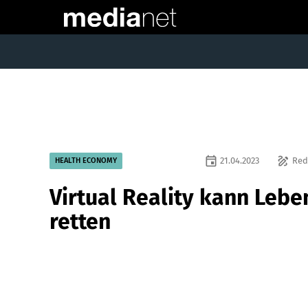
event
draw
21.04.2023
Red
HEALTH ECONOMY
Virtual Reality kann Lebe
retten