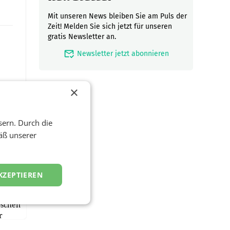
Mit unseren News bleiben Sie am Puls der
Zeit! Melden Sie sich jetzt für unseren
gratis Newsletter an.
mark_email_read
Newsletter jetzt abonnieren
×
sern. Durch die
äß unserer
en
und
KZEPTIEREN
ust
oschen
r