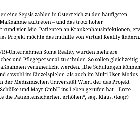
 eine Sepsis zählen in Österreich zu den häufigsten
n Maßnahme auftreten – und das trotz hoher
t rund vier Mio. Patienten an Krankenhausinfektionen, et
es Projekt möchte das mithilfe von Virtual Reality ändern
(VR)-Unternehmen Soma Reality wurden mehrere
hes und Pflegepersonal zu schulen. So sollen gleichzeitig
maßnahmen verinnerlicht werden. „Die Schulungen könne
und sowohl im Einzelspieler- als auch im Multi-User-Modus
n der Medizinischen Universität Wien, der das Projekt
 Schülke und Mayr GmbH ins Leben gerufen hat. „Erste
 die Patientensicherheit erhöhen“, sagt Klaus. (kagr)