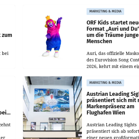
rund 400.000 Besucheri
des
und Besucher höheren
MARKETING & MEDIA
Nettoreichweite im erst
t.
Halbjahr 2026 gegenüb
ORF Kids startet ne
Format „Auri und Du
t zum
um die Träume junge
Menschen
 bei
Auri, das offizielle Mask
des Eurovision Song Cont
2026, kehrt mit einem e
n
Format auf den Bildschi
auf.
zurück. In der neuen S
MARKETING & MEDIA
„Auri und Du“ bei ORF K
steht
Austrian Leading Sig
n
präsentiert sich mit
Markenpräsenz am
beim
Flughafen Wien
zehnt
Austrian Leading Sights
präsentiert sich ab sofor
der
einer neuen großformat