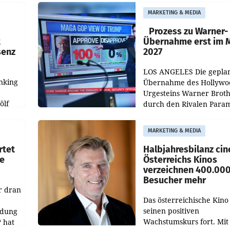
„Kulturmatinee“. Die Se
MARKETING & MEDIA
startet mit der Dokumen
„20 Jahre Grafenegg
Prozess zu Warner-
t
Übernahme erst im 
senz
2027
LOS ANGELES Die gepla
nking
Übernahme des Hollywo
Urgesteins Warner Broth
ölf
durch den Rivalen Para
wird noch lange in der
siert,
Schwebe bleiben. Eine
MARKETING & MEDIA
d
Richterin setzte den Proz
rtet
Halbjahresbilanz cin
e
Österreichs Kinos
verzeichnen 400.00
Besucher mehr
r dran
Das österreichische Kino 
seinen positiven
ldung
Wachstumskurs fort. Mit
 hat