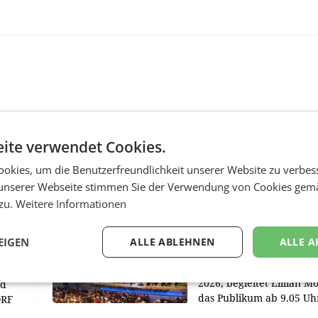
ite verwendet Cookies.
okies, um die Benutzerfreundlichkeit unserer Website zu verbes
MARKETING & MEDIA
unserer Webseite stimmen Sie der Verwendung von Cookies gem
r
ORF-Kulturmatinee
 zu.
Weitere Informationen
aubt
widmet sich 20 Jahr
Grafenegg Festival 
Peter Simonischek
EIGEN
ALLE ABLEHNEN
ALLE A
chöber
Am Sonntag, dem 9. Aug
2026, begleitet Lillian M
nd
das Publikum ab 9.05 Uh
ORF
durch die ORF-
r APA