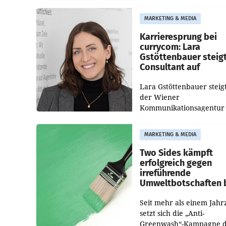
die Bildungseinrichtung 
WIFI Wien eine neue
MARKETING & MEDIA
Imagekampagne gestarte
Karrieresprung bei
currycom: Lara
Gstöttenbauer steig
Consultant auf
Lara Gstöttenbauer steigt
der Wiener
Kommunikationsagentur
currycom communicatio
partners zum Consultant 
MARKETING & MEDIA
Die 27-jährige Beraterin
betreut Kundinnen und
Two Sides kämpft
Kunden in den Bereiche
erfolgreich gegen
irreführende
Umweltbotschaften 
Papiereinsatz
Seit mehr als einem Jahr
setzt sich die „Anti-
Greenwash“-Kampagne 