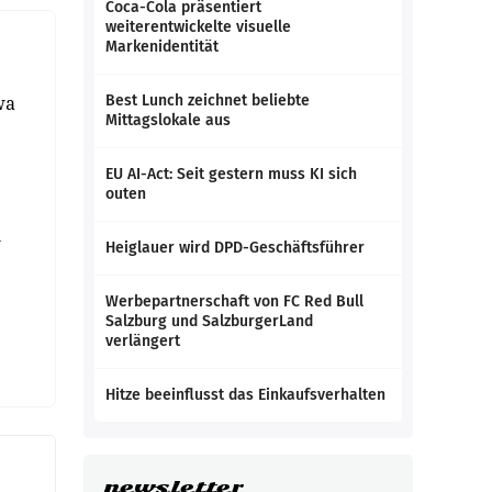
Coca-Cola präsentiert
weiterentwickelte visuelle
Markenidentität
wa
Best Lunch zeichnet beliebte
Mittagslokale aus
.
EU AI-Act: Seit gestern muss KI sich
outen
n
Heiglauer wird DPD-Geschäftsführer
Werbepartnerschaft von FC Red Bull
Salzburg und SalzburgerLand
verlängert
Hitze beeinflusst das Einkaufsverhalten
newsletter