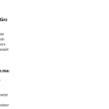
ndung
tation
März
nte
od-
ers
mount
ess zu
e.ma:
0
setzt
 einer