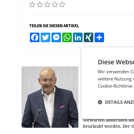
TEILEN SIE DIESEN ARTIKEL
Facebook
Twitter
Messenger
WhatsApp
LinkedIn
XING
Teilen
Diese Webse
Wir verwenden Co
PRIMENEWS
weitere Nutzung 
ORF III: Peter Schöbe
Cookie-Richtlinie
abberufen und beurl
WIEN ORF-III-Co-
DETAILS ANZ
Geschäftsführer Peter S
ist wegen Compliance-
Vorwürfen abberufen u
beurlaubt worden. Der 
bestätigte gegenüber de