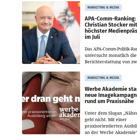
entsprechende
MARKETING & MEDIA
Medienberichte.
APA-Comm-Ranking:
Christian Stocker mi
höchster Medienprä
im Juli
Das APA-Comm-Politik-Ra
untersucht monatlich die
Berichterstattung von zw
österreichischen
Tageszeitungen und analy
MARKETING & MEDIA
welche Politikerinnen un
Politiker Österreichs die
Werbe Akademie sta
neue Imagekampagn
rund um Praxisnähe
Unter dem Slogan „Nähe
geht nicht. Mit einer
praxisorientierten Ausbi
an der Werbe Akademie“