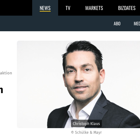
NEWS
TV
MARKETS
BIZDATES
ABO
MED
aktion
n
Christoph Klaus
© Schülke & Mayr