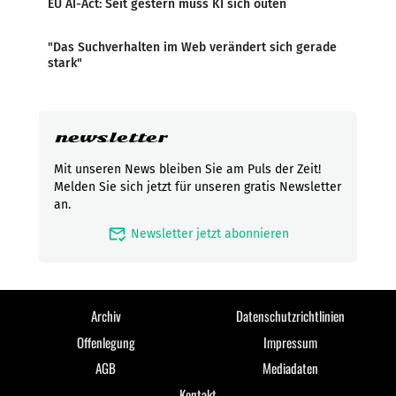
EU AI-Act: Seit gestern muss KI sich outen
"Das Suchverhalten im Web verändert sich gerade
stark"
newsletter
Mit unseren News bleiben Sie am Puls der Zeit!
Melden Sie sich jetzt für unseren gratis Newsletter
an.
mark_email_read
Newsletter jetzt abonnieren
Archiv
Datenschutzrichtlinien
Offenlegung
Impressum
AGB
Mediadaten
Kontakt