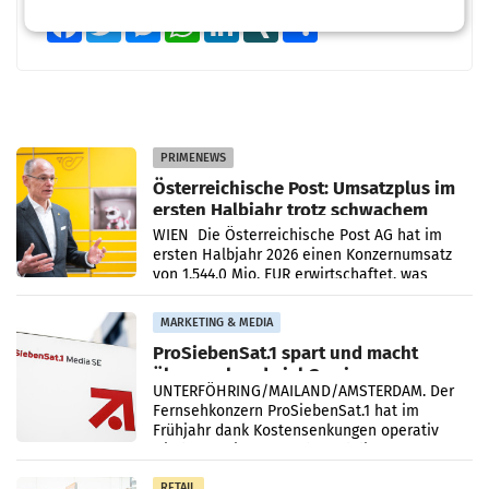
Facebook
Twitter
Messenger
WhatsApp
LinkedIn
XING
Teilen
PRIMENEWS
Österreichische Post: Umsatzplus im
ersten Halbjahr trotz schwachem
Briefgeschäft
WIEN Die Österreichische Post AG hat im
ersten Halbjahr 2026 einen Konzernumsatz
von 1.544,0 Mio. EUR erwirtschaftet, was
einem Plus von 3,8 Prozent gegenüber dem
Vergleichszeitraum
MARKETING & MEDIA
ProSiebenSat.1 spart und macht
überraschend viel Gewinn
UNTERFÖHRING/MAILAND/AMSTERDAM. Der
Fernsehkonzern ProSiebenSat.1 hat im
Frühjahr dank Kostensenkungen operativ
wieder Gewinn gemacht und die
Markterwartung deutlich übertroffen.
RETAIL