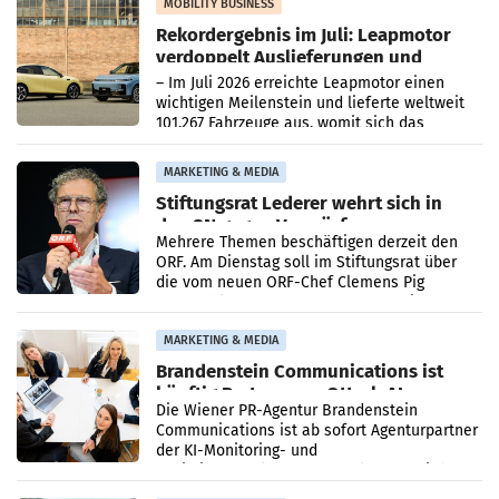
Bundeskartellanwalt
MOBILITY BUSINESS
Rekordergebnis im Juli: Leapmotor
verdoppelt Auslieferungen und
überschreitet die 100.000er-Marke
– Im Juli 2026 erreichte Leapmotor einen
wichtigen Meilenstein und lieferte weltweit
101.267 Fahrzeuge aus, womit sich das
Ergebnis gegenüber Juli 2025 mehr als
verdoppelte (+102
MARKETING & MEDIA
Stiftungsrat Lederer wehrt sich in
den SN gegen Vorwürfe
Mehrere Themen beschäftigen derzeit den
ORF. Am Dienstag soll im Stiftungsrat über
die vom neuen ORF-Chef Clemens Pig
vorgeschlagenen Besetzungen für die
Direktionen abgestimmt werden.
MARKETING & MEDIA
Brandenstein Communications ist
künftig Partner von OtterlyAI
Die Wiener PR-Agentur Brandenstein
Communications ist ab sofort Agenturpartner
der KI-Monitoring- und
Optimierungsplattform OtterlyAI. Damit baut
die Agentur ihr Leistungsportfolio