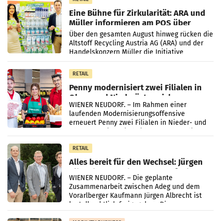
Eine Bühne für Zirkularität: ARA und
Müller informieren am POS über
Kreislauffähigkeit
Über den gesamten August hinweg rücken die
Altstoff Recycling Austria AG (ARA) und der
Handelskonzern Müller die Initiative
„Kreislauf-Helden“ in allen österreichischen
Müller-Filialen
RETAIL
Penny modernisiert zwei Filialen in
Ober- und Niederösterreich
WIENER NEUDORF. – Im Rahmen einer
laufenden Modernisierungsoffensive
erneuert Penny zwei Filialen in Nieder- und
Oberösterreich. Die beiden Standorte liegen
in Haag sowie im rund
RETAIL
Alles bereit für den Wechsel: Jürgen
Albrecht setzt ab 1.1.2027 auf Adeg
WIENER NEUDORF. – Die geplante
Zusammenarbeit zwischen Adeg und dem
Vorarlberger Kaufmann Jürgen Albrecht ist
kartellrechtlich freigegeben: Die
Bundeswettbewerbsbehörde und der