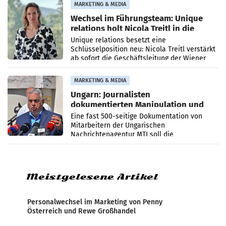
MARKETING & MEDIA
Wechsel im Führungsteam: Unique
relations holt Nicola Treitl in die
Geschäftsleitung
Unique relations besetzt eine
Schlüsselposition neu: Nicola Treitl verstärkt
ab sofort die Geschäftsleitung der Wiener
PR-Agentur an der Seite von Josef Kalina und
Anna Kalina-Mahr.
MARKETING & MEDIA
Ungarn: Journalisten
dokumentierten Manipulation und
Zensur
Eine fast 500-seitige Dokumentation von
Mitarbeitern der Ungarischen
Nachrichtenagentur MTI soll die
systematische Nachrichten-Manipulation und
Zensur bei der Agentur während der Zeit
Meistgelesene Artikel
Personalwechsel im Marketing von Penny
Österreich und Rewe Großhandel