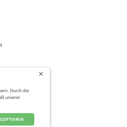
n
×
sern. Durch die
äß unserer
).
KZEPTIEREN