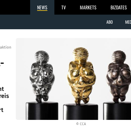
NEWS
TV
MARKETS
BIZDATES
ABO
MED
aktion
-
ht
reis
rt
© CCA