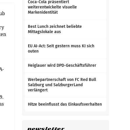
Coca-Cola präsentiert
weiterentwickelte visuelle
Markenidentität
lub
ry
Best Lunch zeichnet beliebte
Mittagslokale aus
xen
EU AI-Act: Seit gestern muss KI sich
outen
Heiglauer wird DPD-Geschäftsführer
A-
Werbepartnerschaft von FC Red Bull
Salzburg und SalzburgerLand
verlängert
9.
as
Hitze beeinflusst das Einkaufsverhalten
newsletter