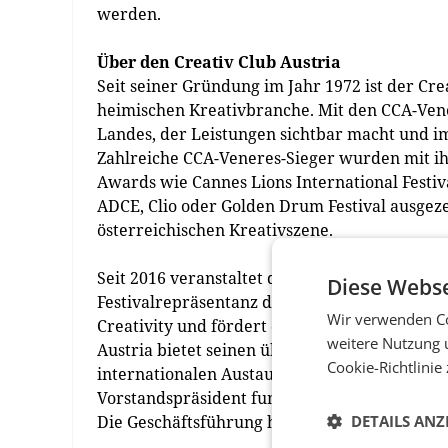
werden.
Über den Creativ Club Austria
Seit seiner Gründung im Jahr 1972 ist der Cre
heimischen Kreativbranche. Mit den CCA-Vene
Landes, der Leistungen sichtbar macht und i
Zahlreiche CCA-Veneres-Sieger wurden mit ih
Awards wie Cannes Lions International Festival
ADCE, Clio oder Golden Drum Festival ausgez
österreichischen Kreativszene.
Seit 2016 veranstaltet der Creativ Club Aust
Diese Webse
Festivalrepräsentanz die Young Lions Competit
Wir verwenden Co
Creativity und fördert damit den heimischen
weitere Nutzung 
Austria bietet seinen über 300 Mitgliedern 
Cookie-Richtlinie
internationalen Austausch Mehrwert und Ver
Vorstandspräsident fungiert Andreas Spielvoge
Die Geschäftsführung hat Reinhard Schwarzin
DETAILS ANZ