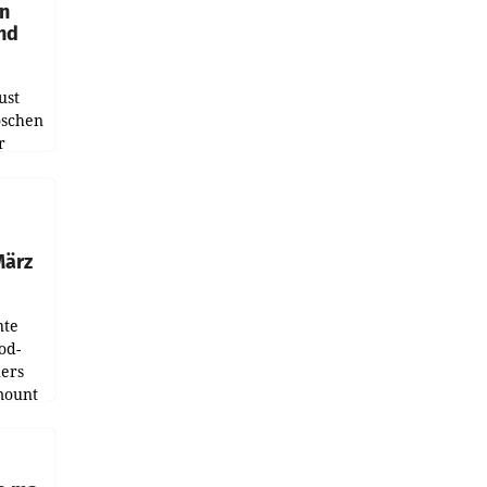
en
und
ust
oschen
r
ndung
tation
März
nte
od-
ers
mount
ess zu