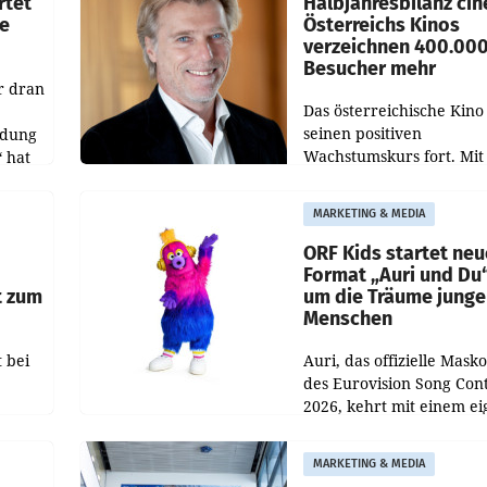
rtet
Halbjahresbilanz cin
e
Österreichs Kinos
verzeichnen 400.00
Besucher mehr
r dran
Das österreichische Kino 
seinen positiven
ldung
Wachstumskurs fort. Mit
 hat
rund 400.000 Besucheri
des
und Besucher höheren
MARKETING & MEDIA
Nettoreichweite im erst
t.
Halbjahr 2026 gegenüb
ORF Kids startet ne
Format „Auri und Du
t zum
um die Träume junge
Menschen
 bei
Auri, das offizielle Mask
des Eurovision Song Cont
2026, kehrt mit einem e
n
Format auf den Bildschi
auf.
zurück. In der neuen S
MARKETING & MEDIA
„Auri und Du“ bei ORF K