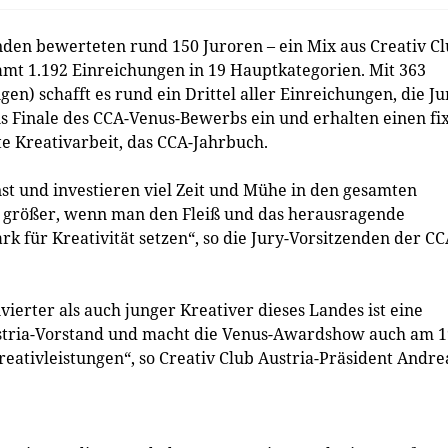
nden bewerteten rund 150 Juroren – ein Mix aus Creativ C
amt 1.192 Einreichungen in 19 Hauptkategorien. Mit 363
en) schafft es rund ein Drittel aller Einreichungen, die Ju
ins Finale des CCA-Venus-Bewerbs ein und erhalten einen fi
te Kreativarbeit, das CCA-Jahrbuch.
st und investieren viel Zeit und Mühe in den gesamten
o größer, wenn man den Fleiß und das herausragende
k für Kreativität setzen“, so die Jury-Vorsitzenden der CC
vierter als auch junger Kreativer dieses Landes ist eine
ustria-Vorstand und macht die Venus-Awardshow auch am 1
eativleistungen“, so Creativ Club Austria-Präsident Andre