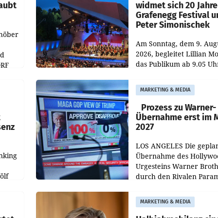
aubt
widmet sich 20 Jahr
Grafenegg Festival 
Peter Simonischek
chöber
Am Sonntag, dem 9. Aug
2026, begleitet Lillian M
nd
das Publikum ab 9.05 Uh
ORF
durch die ORF-
r APA
„Kulturmatinee“. Die Se
MARKETING & MEDIA
startet mit der Dokumen
„20 Jahre Grafenegg
Prozess zu Warner-
t
Übernahme erst im 
senz
2027
LOS ANGELES Die gepla
nking
Übernahme des Hollywo
Urgesteins Warner Broth
ölf
durch den Rivalen Para
wird noch lange in der
siert,
Schwebe bleiben. Eine
MARKETING & MEDIA
d
Richterin setzte den Proz