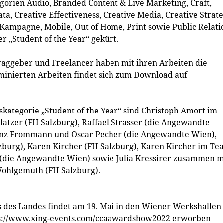
orien Audio, Branded Content & Live Marketing, Craft,
ta, Creative Effectiveness, Creative Media, Creative Strate
, Kampagne, Mobile, Out of Home, Print sowie Public Relati
 „Student of the Year“ gekürt.
raggeber und Freelancer haben mit ihren Arbeiten die
ominierten Arbeiten findet sich zum Download auf
ategorie „Student of the Year“ sind Christoph Amort im
atzer (FH Salzburg), Raffael Strasser (die Angewandte
ranz Frommann und Oscar Pecher (die Angewandte Wien),
burg), Karen Kircher (FH Salzburg), Karen Kircher im Te
er (die Angewandte Wien) sowie Julia Kressirer zusammen m
Wohlgemuth (FH Salzburg).
s des Landes findet am 19. Mai in den Wiener Werkshallen
https://www.xing-events.com/ccaawardshow2022 erworben