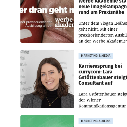
Werbe Akademie sta
neue Imagekampagn
rund um Praxisnähe
Unter dem Slogan „Nähe
geht nicht. Mit einer
praxisorientierten Ausbi
an der Werbe Akademie“
die Bildungseinrichtung 
WIFI Wien eine neue
MARKETING & MEDIA
Imagekampagne gestarte
Karrieresprung bei
currycom: Lara
Gstöttenbauer steig
Consultant auf
Lara Gstöttenbauer steigt
der Wiener
Kommunikationsagentur
currycom communicatio
partners zum Consultant 
MARKETING & MEDIA
Die 27-jährige Beraterin