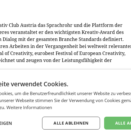
ativ Club Austria das Sprachrohr und die Plattform der
res veranstaltet er den wichtigsten Kreativ-Award des
m Dialog mit der gesamten Branche Standards definiert.
ren Arbeiten in der Vergangenheit bei weltweit relevante
 of Creativity, eurobest Festival of European Creativity,
eichnet und zeugen von der Leistungsfähigkeit der
ria in Zusammenarbeit mit der ORF-Enterprise als
ite verwendet Cookies.
ion Austria für das Cannes Lions International Festival of
okies, um die Benutzerfreundlichkeit unserer Website zu verbes
 Nachwuchs im globalen Wettbewerb. Der Creativ Club
unserer Webseite stimmen Sie der Verwendung von Cookies gem
durch Workshops, Seminare, Veranstaltungen und
 zu.
Weitere Informationen
netzungsmöglichkeiten innerhalb der Branche. Als
l (DDB Wien) und als Vizepräsident Patrik Partl (Brokkoli
ger inne. (red)
EIGEN
ALLE ABLEHNEN
ALLE A