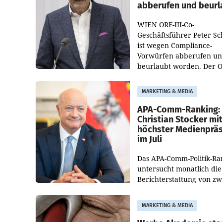
abberufen und beurl
WIEN ORF-III-Co-
Geschäftsführer Peter S
ist wegen Compliance-
Vorwürfen abberufen u
beurlaubt worden. Der 
bestätigte gegenüber de
entsprechende
MARKETING & MEDIA
Medienberichte.
APA-Comm-Ranking:
Christian Stocker mi
höchster Medienprä
im Juli
Das APA-Comm-Politik-Ra
untersucht monatlich die
Berichterstattung von zw
österreichischen
Tageszeitungen und analy
MARKETING & MEDIA
welche Politikerinnen un
Politiker Österreichs die