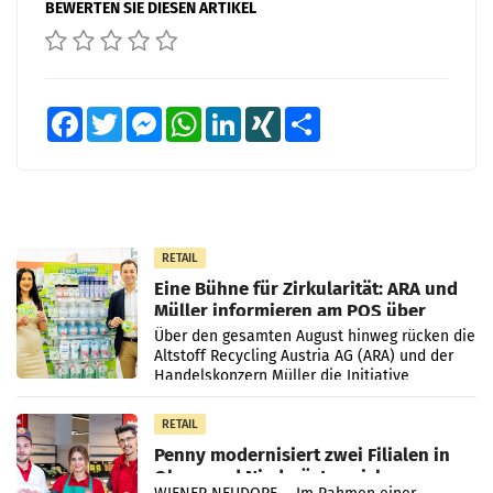
BEWERTEN SIE DIESEN ARTIKEL
Facebook
Twitter
Messenger
WhatsApp
LinkedIn
XING
Teilen
RETAIL
Eine Bühne für Zirkularität: ARA und
Müller informieren am POS über
Kreislauffähigkeit
Über den gesamten August hinweg rücken die
Altstoff Recycling Austria AG (ARA) und der
Handelskonzern Müller die Initiative
„Kreislauf-Helden“ in allen österreichischen
Müller-Filialen
RETAIL
Penny modernisiert zwei Filialen in
Ober- und Niederösterreich