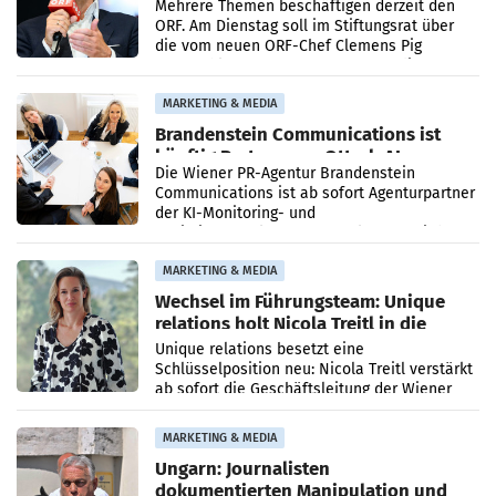
Mehrere Themen beschäftigen derzeit den
ORF. Am Dienstag soll im Stiftungsrat über
die vom neuen ORF-Chef Clemens Pig
vorgeschlagenen Besetzungen für die
Direktionen abgestimmt werden.
MARKETING & MEDIA
Brandenstein Communications ist
künftig Partner von OtterlyAI
Die Wiener PR-Agentur Brandenstein
Communications ist ab sofort Agenturpartner
der KI-Monitoring- und
Optimierungsplattform OtterlyAI. Damit baut
die Agentur ihr Leistungsportfolio
MARKETING & MEDIA
Wechsel im Führungsteam: Unique
relations holt Nicola Treitl in die
Geschäftsleitung
Unique relations besetzt eine
Schlüsselposition neu: Nicola Treitl verstärkt
ab sofort die Geschäftsleitung der Wiener
PR-Agentur an der Seite von Josef Kalina und
Anna Kalina-Mahr.
MARKETING & MEDIA
Ungarn: Journalisten
dokumentierten Manipulation und