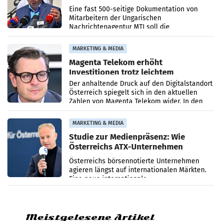
Zensur
Eine fast 500-seitige Dokumentation von
Mitarbeitern der Ungarischen
Nachrichtenagentur MTI soll die
systematische Nachrichten-Manipulation und
Zensur bei der Agentur während der Zeit
MARKETING & MEDIA
Magenta Telekom erhöht
Investitionen trotz leichtem
Umsatzrückgang
Der anhaltende Druck auf den Digitalstandort
Österreich spiegelt sich in den aktuellen
Zahlen von Magenta Telekom wider. In den
ersten sechs Monaten des laufenden Jahres
verzeichnete
MARKETING & MEDIA
Studie zur Medienpräsenz: Wie
Österreichs ATX-Unternehmen
international wahrgenommen
Österreichs börsennotierte Unternehmen
werden
agieren längst auf internationalen Märkten.
Eine neue internationale
Medienresonanzanalyse untersucht die
weltweite Berichterstattung über
Meistgelesene Artikel