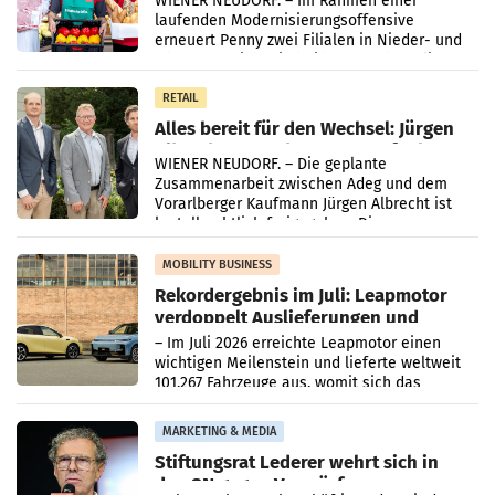
WIENER NEUDORF. – Im Rahmen einer
laufenden Modernisierungsoffensive
erneuert Penny zwei Filialen in Nieder- und
Oberösterreich. Die beiden Standorte liegen
in Haag sowie im rund
RETAIL
Alles bereit für den Wechsel: Jürgen
Albrecht setzt ab 1.1.2027 auf Adeg
WIENER NEUDORF. – Die geplante
Zusammenarbeit zwischen Adeg und dem
Vorarlberger Kaufmann Jürgen Albrecht ist
kartellrechtlich freigegeben: Die
Bundeswettbewerbsbehörde und der
Bundeskartellanwalt
MOBILITY BUSINESS
Rekordergebnis im Juli: Leapmotor
verdoppelt Auslieferungen und
überschreitet die 100.000er-Marke
– Im Juli 2026 erreichte Leapmotor einen
wichtigen Meilenstein und lieferte weltweit
101.267 Fahrzeuge aus, womit sich das
Ergebnis gegenüber Juli 2025 mehr als
verdoppelte (+102
MARKETING & MEDIA
Stiftungsrat Lederer wehrt sich in
den SN gegen Vorwürfe