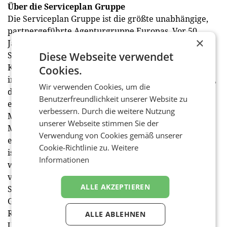
Über die Serviceplan Gruppe
Die Serviceplan Gruppe ist die größte unabhängige,
partnergeführte Agenturgruppe Europas. Vor 50
×
Jahren als Werbeagentur gegründet, entwickelte
Serviceplan rasch das Konzept vom „Haus der
Diese Webseite verwendet
Kommunikation“ – das bis heute einzige komplett
Cookies.
integriert aufgestellte Agenturmodell in Deutschland,
Wir verwenden Cookies, um die
das alle modernen Kommunikationsdisziplinen unter
Benutzerfreundlichkeit unserer Website zu
einem Dach vereint: Ob Markenstrategen, Kreative,
verbessern. Durch die weitere Nutzung
Media-, Digital- oder Technologie-Experten,
unserer Webseite stimmen Sie der
Marktforscher, PR-Berater oder Sales-Profis. Mit 24
Verwendung von Cookies gemäß unserer
eigenen Standorten sowie weiteren Partnerschaften
Cookie-Richtlinie zu.
Weitere
ist die Serviceplan Gruppe in insgesamt 35 Ländern
Informationen
weltweit und allen wichtigen Wirtschaftsräumen
vertreten. Neben den drei größten Agenturmarken
ALLE AKZEPTIEREN
Serviceplan, Mediaplus und Plan.Net zählen zur
Gruppe das Marktforschungsinstitut Facit, die
Realisierungsagentur Solutions und die strategische
ALLE ABLEHNEN
Unternehmensberatung Consulting.