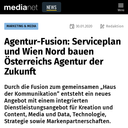
menu
NEWS
Menü
event
draw
30.01.2020
Redaktion
MARKETING & MEDIA
Agentur-Fusion: Serviceplan
und Wien Nord bauen
Österreichs Agentur der
Zukunft
Durch die Fusion zum gemeinsamen „Haus
der Kommunikation“ entsteht ein neues
Angebot mit einem integrierten
Dienstleistungsangebot für Kreation und
Content, Media und Data, Technologie,
Strategie sowie Markenpartnerschaften.