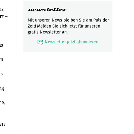
us
newsletter
rt –
Mit unseren News bleiben Sie am Puls der
Zeit! Melden Sie sich jetzt für unseren
gratis Newsletter an.
mark_email_read
Newsletter jetzt abonnieren
is
en
ls
ng
re,
en