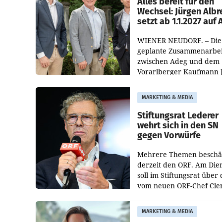
Alles bereit für den
Wechsel: Jürgen Albr
setzt ab 1.1.2027 auf
WIENER NEUDORF. – Die
geplante Zusammenarbei
zwischen Adeg und dem
Vorarlberger Kaufmann 
Albrecht ist kartellrechtl
freigegeben: Die
MARKETING & MEDIA
Bundeswettbewerbsbeh
und der Bundeskartellan
Stiftungsrat Lederer
wehrt sich in den SN
gegen Vorwürfe
Mehrere Themen beschä
derzeit den ORF. Am Die
soll im Stiftungsrat über 
vom neuen ORF-Chef Cl
Pig vorgeschlagenen
Besetzungen für die
MARKETING & MEDIA
Direktionen abgestimmt