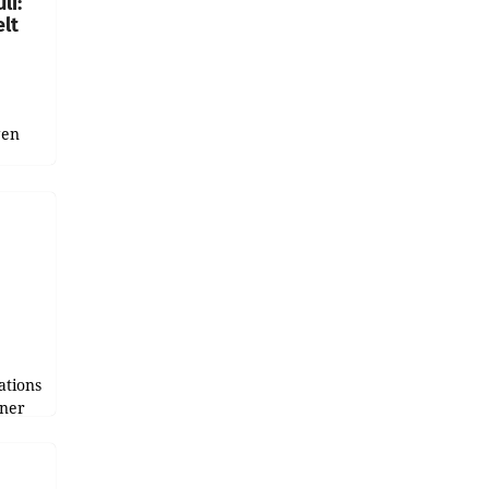
li:
lt
gen
uge
bnis
r als
tions
tner
e