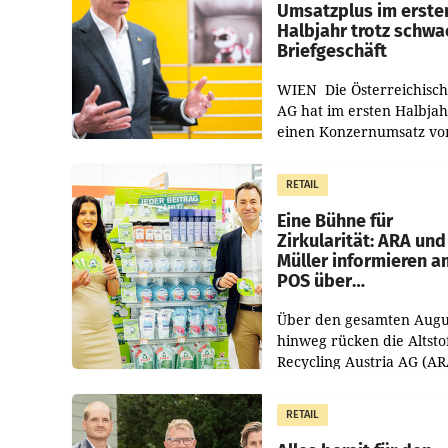
Umsatzplus im erste
Halbjahr trotz schw
Briefgeschäft
WIEN Die Österreichisch
AG hat im ersten Halbja
einen Konzernumsatz vo
1.544,0 Mio. EUR
erwirtschaftet, was eine
RETAIL
von 3,8 Prozent gegenüb
dem Vergleichszeitraum
Eine Bühne für
Zirkularität: ARA und
Müller informieren a
POS über
Kreislauffähigkeit
Über den gesamten Augu
hinweg rücken die Altsto
Recycling Austria AG (AR
und der Handelskonzern
Müller die Initiative „Krei
RETAIL
Helden“ in allen
österreichischen Müller-F