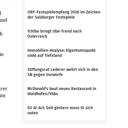
ORF-Festspielempfang 2026 im Zeichen
l
der Salzburger Festspiele
 und
Tchibo bringt Ube-Trend nach
ch
Österreich
Immobilien-Analyse: Eigentumsquote
ie
sinkt auf Tiefstand
Stiftungsrat Lederer wehrt sich in den
SN gegen Vorwürfe
erer
McDonald’s baut neues Restaurant in
Waidhofen/Ybbs
zum
EU AI-Act: Seit gestern muss KI sich
outen