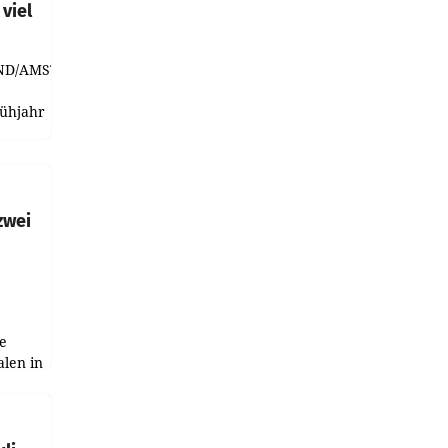
viel
ND/AMSTERDAM.
rühjahr
h
zwei
e
alen in
ich.
gen in