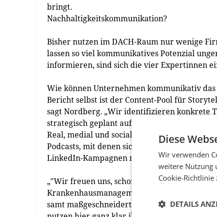
bringt.
Nachhaltigkeitskommunikation?
Bisher nutzen im DACH-Raum nur wenige Firm
lassen so viel kommunikatives Potenzial unge
informieren, sind sich die vier Expertinnen ei
Wie können Unternehmen kommunikativ das m
Bericht selbst ist der Content-Pool für Storyt
sagt Nordberg. „Wir identifizieren konkrete 
strategisch geplant auf relevanten Bühnen u
Real, medial und social“. Dies reicht von der
Diese Webse
Podcasts, mit denen sich Expert:innen des U
Wir verwenden Co
LinkedIn-Kampagnen rund um ESG bis zum a
weitere Nutzung 
Cookie-Richtlinie
„"Wir freuen uns, schon für einige namhafte 
Krankenhausmanagement, Getränkehandel und
samt maßgeschneiderten ESG-Kommunikationsl
DETAILS ANZ
nutzen hier ganz klar ihre Position als Them