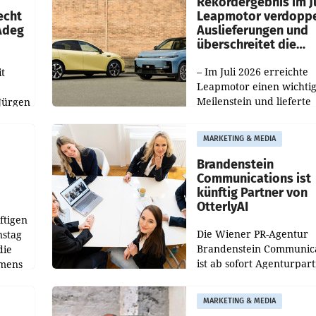
Rekordergebnis im Ju
echt
Leapmotor verdoppe
 Adeg
Auslieferungen und
überschreitet die
100.000er-Marke
– Im Juli 2026 erreichte
t
Leapmotor einen wichti
Meilenstein und lieferte
Jürgen
weltweit 101.267 Fahrze
ich
aus, womit sich das Erge
MARKETING & MEDIA
gegenüber Juli 2025 meh
örde
verdoppelte (+102
walt
Brandenstein
Communications ist
künftig Partner von
OtterlyAI
ftigen
Die Wiener PR-Agentur
nstag
Brandenstein Communica
die
ist ab sofort Agenturpar
emens
der KI-Monitoring- und
Optimierungsplattform
MARKETING & MEDIA
OtterlyAI. Damit baut di