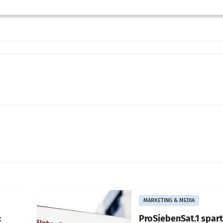
MARKETING & MEDIA
:
ProSiebenSat.1 spar