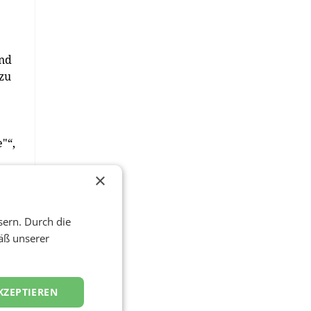
und
 zu
"“,
×
nd
sern. Durch die
äß unserer
rts
KZEPTIEREN
-