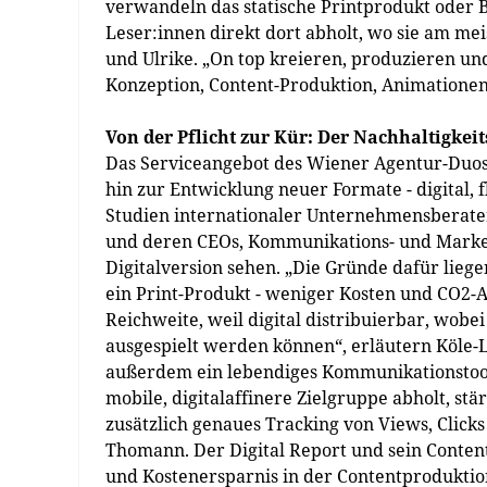
verwandeln das statische Printprodukt oder 
Leser:innen direkt dort abholt, wo sie am me
und Ulrike. „On top kreieren, produzieren un
Konzeption, Content-Produktion, Animationen
Von der Pflicht zur Kür: Der Nachhaltigkei
Das Serviceangebot des Wiener Agentur-Duos 
hin zur Entwicklung neuer Formate - digital, 
Studien internationaler Unternehmensberate
und deren CEOs, Kommunikations- und Market
Digitalversion sehen. „Die Gründe dafür liege
ein Print-Produkt - weniger Kosten und CO2-Au
Reichweite, weil digital distribuierbar, wobei
ausgespielt werden können“, erläutern Köle-Lo
außerdem ein lebendiges Kommunikationstool
mobile, digitalaffinere Zielgruppe abholt, stä
zusätzlich genaues Tracking von Views, Click
Thomann. Der Digital Report und sein Conten
und Kostenersparnis in der Contentproduktion