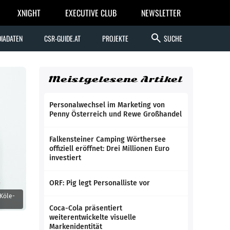
XNIGHT
EXECUTIVE CLUB
NEWSLETTER
search
IADATEN
CSR-GUIDE.AT
PROJEKTE
SUCHE
Meistgelesene Artikel
Personalwechsel im Marketing von
Penny Österreich und Rewe Großhandel
Falkensteiner Camping Wörthersee
offiziell eröffnet: Drei Millionen Euro
investiert
ORF: Pig legt Personalliste vor
Köle-
Coca-Cola präsentiert
weiterentwickelte visuelle
Markenidentität