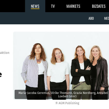
NEWS
TV
MARKETS
BIZDATES
ABO
MED
aktion
e
Maria-Jacoba Geremus, Ulrike Thomann, Grazia Nordberg, Annabel 
Loebell (vlnr)
© AGM Publishing