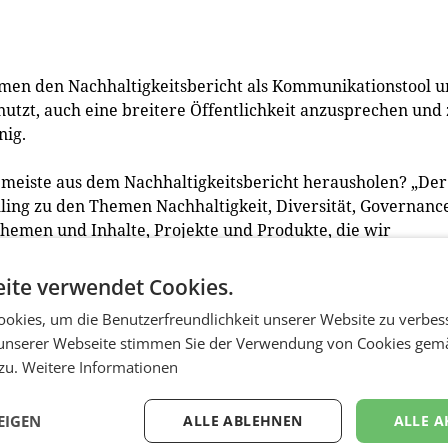
en den Nachhaltigkeitsbericht als Kommunikationstool 
nutzt, auch eine breitere Öffentlichkeit anzusprechen und
nig.
eiste aus dem Nachhaltigkeitsbericht herausholen? „Der
elling zu den Themen Nachhaltigkeit, Diversität, Governance
Themen und Inhalte, Projekte und Produkte, die wir
nd Plattformen kommunikativ aufbereiten und platzieren:
 Key-Note auf einem einschlägigen Panel über Interviews u
ite verwendet Cookies.
nternehmens thematisch positionieren über durchdachte
okies, um die Benutzerfreundlichkeit unserer Website zu verbes
ußergewöhnlichen analogen Event.
unserer Webseite stimmen Sie der Verwendung von Cookies gem
 zu.
Weitere Informationen
Unternehmen aus den Branchen Logistik, Baustoffe,
 Unternehmensberatung diese innovativen Digital-Repo
ösungen entwickeln zu dürfen. Diese innovativen Player
EIGEN
ALLE ABLEHNEN
ALLE A
enführer und First Mover ihrer Branchen"“, so Annabel Köle