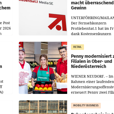
n
macht überraschend 
achem
Gewinn
UNTERFÖHRING/MAILA
e Post
Der Fernsehkonzern
hr 2026
ProSiebenSat.1 hat im F
n
dank Kostensenkungen
operativ wieder Gewinn
m Plus
gemacht und die
RETAIL
er
Markterwartung deutlic
übertroffen.
Penny modernisiert 
Filialen in Ober- und
m
Niederösterreich
WIENER NEUDORF. – Im
st
Rahmen einer laufenden
ff
Modernisierungsoffensiv
A)
erneuert Penny zwei Fili
Nieder- und Oberösterre
slauf-
Die beiden Standorte lie
MOBILITY BUSINESS
Haag sowie im rund
ilialen