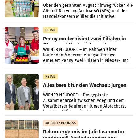
Kreislauffähigkeit
Über den gesamten August hinweg rücken die
Altstoff Recycling Austria AG (ARA) und der
Handelskonzern Müller die Initiative
„Kreislauf-Helden“ in allen österreichischen
Müller-Filialen
RETAIL
Penny modernisiert zwei Filialen in
Ober- und Niederösterreich
WIENER NEUDORF. – Im Rahmen einer
laufenden Modernisierungsoffensive
erneuert Penny zwei Filialen in Nieder- und
Oberösterreich. Die beiden Standorte liegen
in Haag sowie im rund
RETAIL
Alles bereit für den Wechsel: Jürgen
Albrecht setzt ab 1.1.2027 auf Adeg
WIENER NEUDORF. – Die geplante
Zusammenarbeit zwischen Adeg und dem
Vorarlberger Kaufmann Jürgen Albrecht ist
kartellrechtlich freigegeben: Die
Bundeswettbewerbsbehörde und der
Bundeskartellanwalt
MOBILITY BUSINESS
Rekordergebnis im Juli: Leapmotor
verdoppelt Auslieferungen und