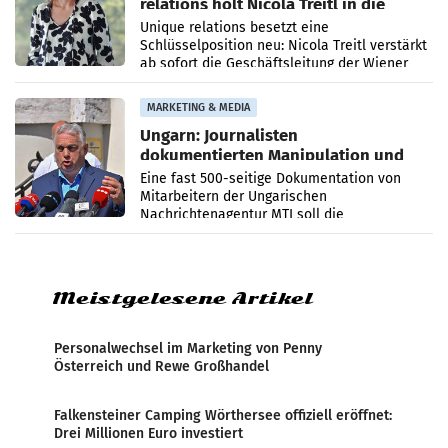
relations holt Nicola Treitl in die
Geschäftsleitung
Unique relations besetzt eine
Schlüsselposition neu: Nicola Treitl verstärkt
ab sofort die Geschäftsleitung der Wiener
PR-Agentur an der Seite von Josef Kalina und
Anna Kalina-Mahr.
MARKETING & MEDIA
Ungarn: Journalisten
dokumentierten Manipulation und
Zensur
Eine fast 500-seitige Dokumentation von
Mitarbeitern der Ungarischen
Nachrichtenagentur MTI soll die
systematische Nachrichten-Manipulation und
Zensur bei der Agentur während der Zeit
Meistgelesene Artikel
Personalwechsel im Marketing von Penny
Österreich und Rewe Großhandel
Falkensteiner Camping Wörthersee offiziell eröffnet:
Drei Millionen Euro investiert