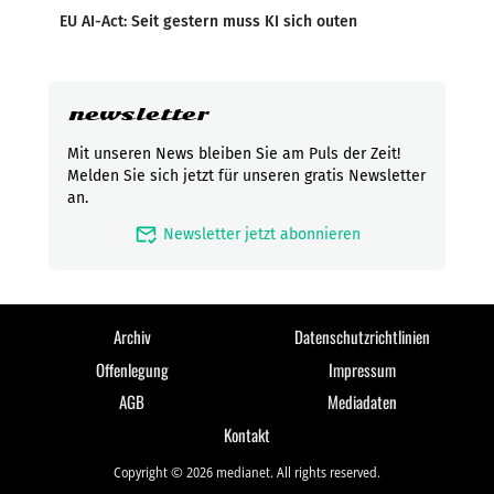
EU AI-Act: Seit gestern muss KI sich outen
newsletter
Mit unseren News bleiben Sie am Puls der Zeit!
Melden Sie sich jetzt für unseren gratis Newsletter
an.
mark_email_read
Newsletter jetzt abonnieren
Archiv
Datenschutzrichtlinien
Offenlegung
Impressum
AGB
Mediadaten
Kontakt
Copyright © 2026 medianet. All rights reserved.