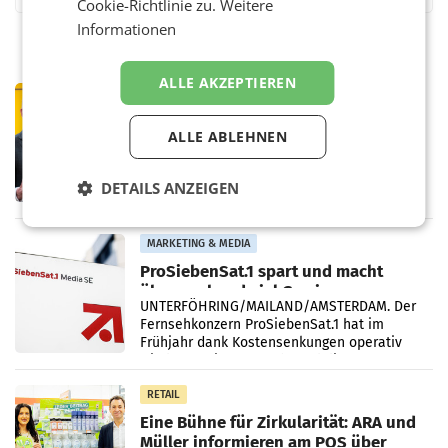
Cookie-Richtlinie zu.
Weitere
Informationen
ALLE AKZEPTIEREN
PRIMENEWS
Österreichische Post: Umsatzplus im
ALLE ABLEHNEN
ersten Halbjahr trotz schwachem
Briefgeschäft
WIEN Die Österreichische Post AG hat im
ersten Halbjahr 2026 einen Konzernumsatz
DETAILS ANZEIGEN
von 1.544,0 Mio. EUR erwirtschaftet, was
einem Plus von 3,8 Prozent gegenüber dem
Vergleichszeitraum
MARKETING & MEDIA
ProSiebenSat.1 spart und macht
überraschend viel Gewinn
UNTERFÖHRING/MAILAND/AMSTERDAM. Der
Fernsehkonzern ProSiebenSat.1 hat im
Frühjahr dank Kostensenkungen operativ
wieder Gewinn gemacht und die
Markterwartung deutlich übertroffen.
RETAIL
Eine Bühne für Zirkularität: ARA und
Müller informieren am POS über