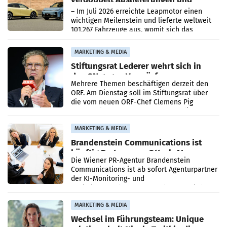
überschreitet die 100.000er-Marke
– Im Juli 2026 erreichte Leapmotor einen
wichtigen Meilenstein und lieferte weltweit
101.267 Fahrzeuge aus, womit sich das
Ergebnis gegenüber Juli 2025 mehr als
verdoppelte (+102
MARKETING & MEDIA
Stiftungsrat Lederer wehrt sich in
den SN gegen Vorwürfe
Mehrere Themen beschäftigen derzeit den
ORF. Am Dienstag soll im Stiftungsrat über
die vom neuen ORF-Chef Clemens Pig
vorgeschlagenen Besetzungen für die
Direktionen abgestimmt werden.
MARKETING & MEDIA
Brandenstein Communications ist
künftig Partner von OtterlyAI
Die Wiener PR-Agentur Brandenstein
Communications ist ab sofort Agenturpartner
der KI-Monitoring- und
Optimierungsplattform OtterlyAI. Damit baut
die Agentur ihr Leistungsportfolio
MARKETING & MEDIA
Wechsel im Führungsteam: Unique