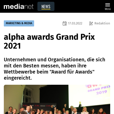
menu
NEWS
Menü
event
draw
17.03.2022
Redaktion
MARKETING & MEDIA
alpha awards Grand Prix
2021
Unternehmen und Organisationen, die sich
mit den Besten messen, haben ihre
Wettbewerbe beim "Award für Awards"
eingereicht.