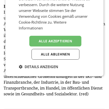
verbessern. Durch die weitere Nutzung
Info zur ERM-Benchmark-Studie
unserer Webseite stimmen Sie der
Im Rahmen einer Online-Studie wurden rund 1.000
Verwendung von Cookies gemäß unserer
unselbständig erwerbstätige ÖsterreicherInnen im
Cookie-Richtlinie zu.
Weitere
Alter von 15-64 Jahren zu ihren Erwartungen an einen
Informationen
Wunsch-Arbeitgeber und ihrer Zufriedenheit an
ihrem derzeitigen Arbeitsplatz befragt. Der Fokus lag
ALLE AKZEPTIEREN
dabei auf den zentralen Reputations-Treibern
Employee Benefit, Leadership und Responsibility &
Identification, wobei hier sowohl Hard als auch Soft
ALLE ABLEHNEN
Skills der Arbeitgeber-Unternehmen berücksichtigt
wurden. Untersuchungsgegenstand der Studie zur
DETAILS ANZEIGEN
Arbeitgeber-Reputation waren Unternehmen
unterschiedlicher Größenordnungen in der IKT- und
Finanzbranche, der Industrie, in der Bau- und
Transportbranche, im Handel, im öffentlichen Dienst
sowie im Gesundheits- und Sozialsektor. (red)