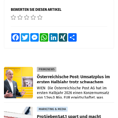
BEWERTEN SIE DIESEN ARTIKEL
Facebook
Twitter
Messenger
WhatsApp
LinkedIn
XING
Teilen
PRIMENEWS
Österreichische Post: Umsatzplus im
ersten Halbjahr trotz schwachem
Briefgeschäft
WIEN Die Österreichische Post AG hat im
ersten Halbjahr 2026 einen Konzernumsatz
von 1.544,0 Mio. EUR erwirtschaftet, was
einem Plus von 3,8 Prozent gegenüber dem
Vergleichszeitraum
MARKETING & MEDIA
ProSiebenSat.1 spart und macht