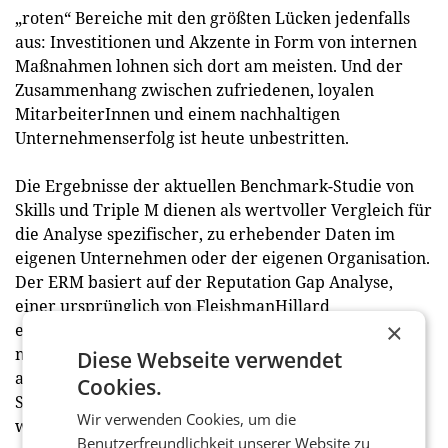
„roten“ Bereiche mit den größten Lücken jedenfalls
aus: Investitionen und Akzente in Form von internen
Maßnahmen lohnen sich dort am meisten. Und der
Zusammenhang zwischen zufriedenen, loyalen
MitarbeiterInnen und einem nachhaltigen
Unternehmenserfolg ist heute unbestritten.
Die Ergebnisse der aktuellen Benchmark-Studie von
Skills und Triple M dienen als wertvoller Vergleich für
die Analyse spezifischer, zu erhebender Daten im
eigenen Unternehmen oder der eigenen Organisation.
Der ERM basiert auf der Reputation Gap Analyse,
einer ursprünglich von FleishmanHillard
×
entwickelten Methode, die 2014 von Skills und
meinungsraum.at für den österreichischen Markt
Diese Webseite verwendet
adaptiert und seither von zahlreichen Kunden zur
Cookies.
Steuerung ihrer Unternehmensreputation genutzt
Wir verwenden Cookies, um die
wurde.
Benutzerfreundlichkeit unserer Website zu