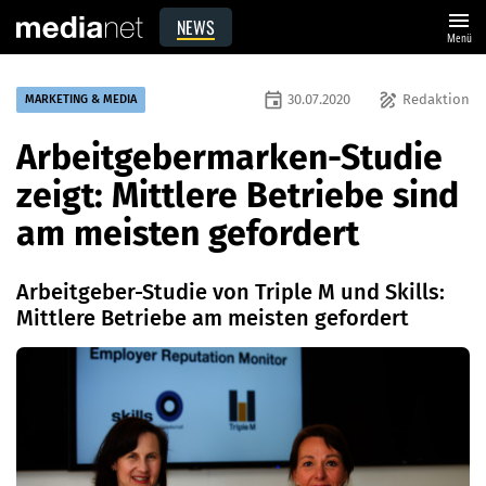
menu
NEWS
Menü
event
draw
30.07.2020
Redaktion
MARKETING & MEDIA
Arbeitgebermarken-Studie
zeigt: Mittlere Betriebe sind
am meisten gefordert
Arbeitgeber-Studie von Triple M und Skills:
Mittlere Betriebe am meisten gefordert