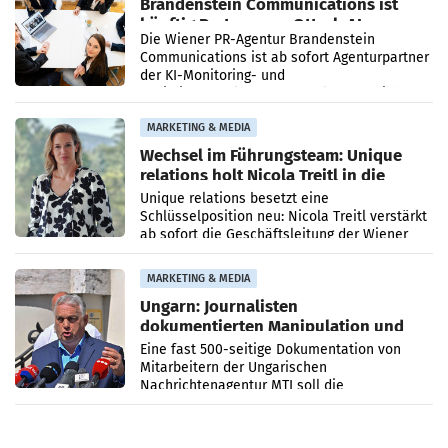
Brandenstein Communications ist
künftig Partner von OtterlyAI
Die Wiener PR-Agentur Brandenstein
Communications ist ab sofort Agenturpartner
der KI-Monitoring- und
Optimierungsplattform OtterlyAI. Damit baut
die Agentur ihr Leistungsportfolio
MARKETING & MEDIA
Wechsel im Führungsteam: Unique
relations holt Nicola Treitl in die
Geschäftsleitung
Unique relations besetzt eine
Schlüsselposition neu: Nicola Treitl verstärkt
ab sofort die Geschäftsleitung der Wiener
PR-Agentur an der Seite von Josef Kalina und
Anna Kalina-Mahr.
MARKETING & MEDIA
Ungarn: Journalisten
dokumentierten Manipulation und
Zensur
Eine fast 500-seitige Dokumentation von
Mitarbeitern der Ungarischen
Nachrichtenagentur MTI soll die
systematische Nachrichten-Manipulation und
Zensur bei der Agentur während der Zeit