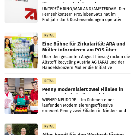
überraschend viel Gewinn
UNTERFÖHRING/MAILAND/AMSTERDAM. Der
Fernsehkonzern ProSiebenSat.1 hat im
Frühjahr dank Kostensenkungen operativ
wieder Gewinn gemacht und die
Markterwartung deutlich übertroffen.
RETAIL
Eine Bühne für Zirkularität: ARA und
Müller informieren am POS über
Kreislauffähigkeit
Über den gesamten August hinweg rücken die
Altstoff Recycling Austria AG (ARA) und der
Handelskonzern Müller die Initiative
„Kreislauf-Helden“ in allen österreichischen
Müller-Filialen
RETAIL
Penny modernisiert zwei Filialen in
Ober- und Niederösterreich
WIENER NEUDORF. – Im Rahmen einer
laufenden Modernisierungsoffensive
erneuert Penny zwei Filialen in Nieder- und
Oberösterreich. Die beiden Standorte liegen
in Haag sowie im rund
RETAIL
Alles bereit für den Wechsel: Jürgen