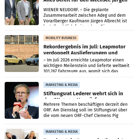
Albrecht setzt ab 1.1.2027 auf Adeg
WIENER NEUDORF. – Die geplante
Zusammenarbeit zwischen Adeg und dem
Vorarlberger Kaufmann Jürgen Albrecht ist
kartellrechtlich freigegeben: Die
Bundeswettbewerbsbehörde und der
Bundeskartellanwalt
MOBILITY BUSINESS
Rekordergebnis im Juli: Leapmotor
verdoppelt Auslieferungen und
überschreitet die 100.000er-Marke
– Im Juli 2026 erreichte Leapmotor einen
wichtigen Meilenstein und lieferte weltweit
101.267 Fahrzeuge aus, womit sich das
Ergebnis gegenüber Juli 2025 mehr als
verdoppelte (+102
MARKETING & MEDIA
Stiftungsrat Lederer wehrt sich in
den SN gegen Vorwürfe
Mehrere Themen beschäftigen derzeit den
ORF. Am Dienstag soll im Stiftungsrat über
die vom neuen ORF-Chef Clemens Pig
vorgeschlagenen Besetzungen für die
Direktionen abgestimmt werden.
MARKETING & MEDIA