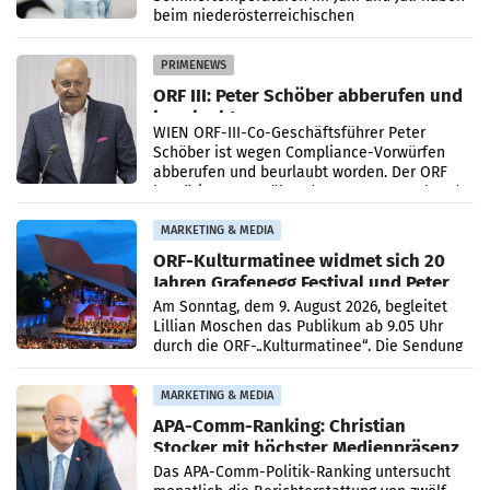
beim niederösterreichischen
Getränkehersteller Vöslauer zu deutlichen
Absatzzuwächsen geführt. Während
PRIMENEWS
ORF III: Peter Schöber abberufen und
beurlaubt
WIEN ORF-III-Co-Geschäftsführer Peter
Schöber ist wegen Compliance-Vorwürfen
abberufen und beurlaubt worden. Der ORF
bestätigte gegenüber der APA entsprechende
Medienberichte.
MARKETING & MEDIA
ORF-Kulturmatinee widmet sich 20
Jahren Grafenegg Festival und Peter
Simonischek
Am Sonntag, dem 9. August 2026, begleitet
Lillian Moschen das Publikum ab 9.05 Uhr
durch die ORF-„Kulturmatinee“. Die Sendung
startet mit der Dokumentation „20 Jahre
Grafenegg
MARKETING & MEDIA
APA-Comm-Ranking: Christian
Stocker mit höchster Medienpräsenz
im Juli
Das APA-Comm-Politik-Ranking untersucht