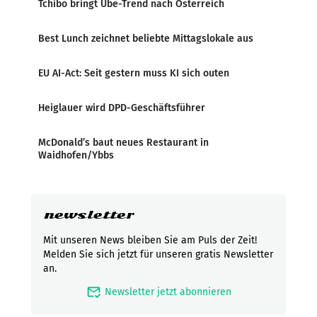
Tchibo bringt Ube-Trend nach Österreich
Best Lunch zeichnet beliebte Mittagslokale aus
EU AI-Act: Seit gestern muss KI sich outen
Heiglauer wird DPD-Geschäftsführer
McDonald’s baut neues Restaurant in
Waidhofen/Ybbs
newsletter
Mit unseren News bleiben Sie am Puls der Zeit!
Melden Sie sich jetzt für unseren gratis Newsletter
an.
mark_email_read
Newsletter jetzt abonnieren