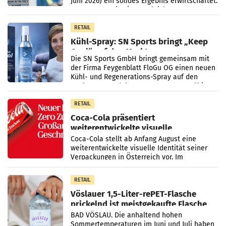
Juni 2026) ein solides Ergebnis erwirtschaftet.
Der Umsatz stieg im Vergleich zur
Vorjahresperiode
RETAIL
Kühl-Spray: SN Sports bringt „Keep
Cool“ auf den Markt
Die SN Sports GmbH bringt gemeinsam mit
der Firma Feygenblatt FloGu OG einen neuen
Kühl- und Regenerations-Spray auf den
Markt. Das Produkt namens „Keep Cool“ ist zu
100 Prozent
RETAIL
Coca-Cola präsentiert
weiterentwickelte visuelle
Markenidentität
Coca-Cola stellt ab Anfang August eine
weiterentwickelte visuelle Identität seiner
Verpackungen in Österreich vor. Im
Mittelpunkt des Redesigns stehen zentrale
Gestaltungselemente
RETAIL
Vöslauer 1,5-Liter-rePET-Flasche
prickelnd ist meistgekaufte Flasche
Österreichs
BAD VÖSLAU. Die anhaltend hohen
Sommertemperaturen im Juni und Juli haben