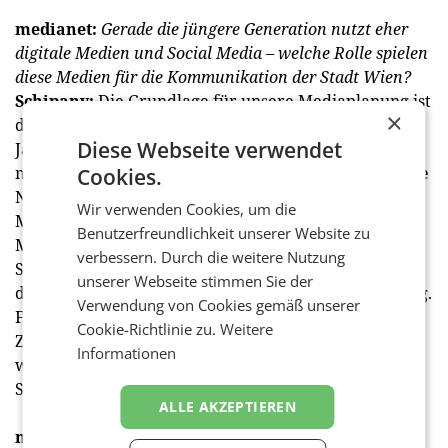
medianet:
Gerade die jüngere Generation nutzt eher
digitale Medien und Social Media – welche Rolle spielen
diese Medien für die Kommunikation der Stadt Wien?
Schipany:
Die Grundlage für unsere Mediaplanung ist
×
die jährliche Mediendiskursstudie. Wir haben dieses
Diese Webseite verwendet
Jahr in die Studie einen Meinungsbildungsfaktor neu
mit hineingenommen. Das heißt, es zählt nicht nur die
Cookies.
Nutzung, sondern es zählt auch der Beitrag zur
Wir verwenden Cookies, um die
Meinungsbildung. Und die diesjährige
Benutzerfreundlichkeit unserer Website zu
Mediendiskursstudie hat nun ergeben, dass einige
verbessern. Durch die weitere Nutzung
Soziale Netzwerke deutlich mehr der Unterhaltung
unserer Webseite stimmen Sie der
dienlich sind als für die tatsächliche Meinungsbildung.
Verwendung von Cookies gemäß unserer
Für uns ist allerdings primär der Faktor der
Cookie-Richtlinie zu.
Weitere
Zielgruppenerreichung wichtig und da kommen wir
Informationen
weder an der Onlinekommunikation noch an den
Sozialen Medien vorbei.
ALLE AKZEPTIEREN
medianet:
Wie entscheidet sich dann, wie viel