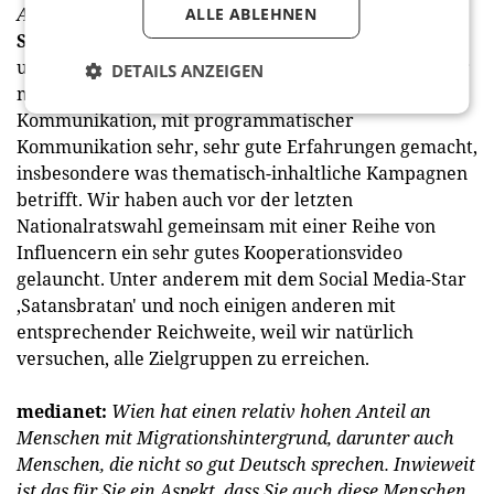
Ausgaben wohin fließen?
ALLE ABLEHNEN
Schipany:
Wie sich die Spendings verteilen, wird bei
uns einfach durchkalkuliert. Grundsätzlich haben wir
DETAILS ANZEIGEN
mit der digitalen Kommunikation, mit Influencer-
Kommunikation, mit programmatischer
Kommunikation sehr, sehr gute Erfahrungen gemacht,
insbesondere was thematisch-inhaltliche Kampagnen
betrifft. Wir haben auch vor der letzten
Nationalratswahl gemeinsam mit einer Reihe von
Influencern ein sehr gutes Kooperationsvideo
gelauncht. Unter anderem mit dem Social Media-Star
‚Satansbratan' und noch einigen anderen mit
entsprechender Reichweite, weil wir natürlich
versuchen, alle Zielgruppen zu erreichen.
medianet:
Wien hat einen relativ hohen Anteil an
Menschen mit Migrationshintergrund, darunter auch
Menschen, die nicht so gut Deutsch sprechen. Inwieweit
ist das für Sie ein Aspekt, dass Sie auch diese Menschen