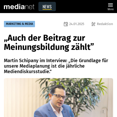
menu
NEWS
Menü
event
draw
24.01.2025
Redaktion
MARKETING & MEDIA
„Auch der Beitrag zur
Meinungsbildung zählt”
Martin Schipany im Interview: „Die Grundlage für
unsere Mediaplanung ist die jährliche
Mediendiskursstudie.”