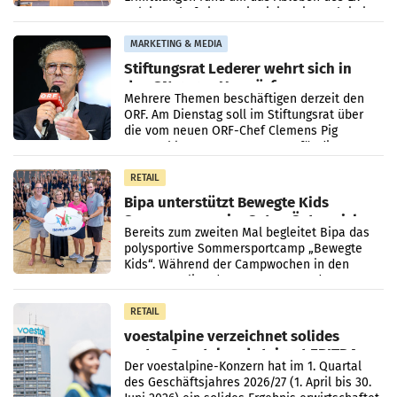
Sektionschefs im Justizministerium, Christian
Pilnacek, auf sensible
MARKETING & MEDIA
Stiftungsrat Lederer wehrt sich in
den SN gegen Vorwürfe
Mehrere Themen beschäftigen derzeit den
ORF. Am Dienstag soll im Stiftungsrat über
die vom neuen ORF-Chef Clemens Pig
vorgeschlagenen Besetzungen für die
Direktionen abgestimmt werden.
RETAIL
Bipa unterstützt Bewegte Kids
Sommercamps im Osten Österreichs
Bereits zum zweiten Mal begleitet Bipa das
polysportive Sommersportcamp „Bewegte
Kids“. Während der Campwochen in den
Monaten Juli und August versorgt das
Unternehmen Kinder sowie
RETAIL
voestalpine verzeichnet solides
erstes Quartal und steigert EBITDA
Der voestalpine-Konzern hat im 1. Quartal
des Geschäftsjahres 2026/27 (1. April bis 30.