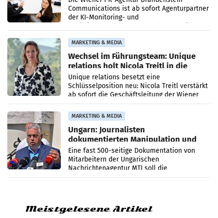
Communications ist ab sofort Agenturpartner
der KI-Monitoring- und
Optimierungsplattform OtterlyAI. Damit baut
die Agentur ihr Leistungsportfolio
MARKETING & MEDIA
Wechsel im Führungsteam: Unique
relations holt Nicola Treitl in die
Geschäftsleitung
Unique relations besetzt eine
Schlüsselposition neu: Nicola Treitl verstärkt
ab sofort die Geschäftsleitung der Wiener
PR-Agentur an der Seite von Josef Kalina und
Anna Kalina-Mahr.
MARKETING & MEDIA
Ungarn: Journalisten
dokumentierten Manipulation und
Zensur
Eine fast 500-seitige Dokumentation von
Mitarbeitern der Ungarischen
Nachrichtenagentur MTI soll die
systematische Nachrichten-Manipulation und
Zensur bei der Agentur während der Zeit
Meistgelesene Artikel