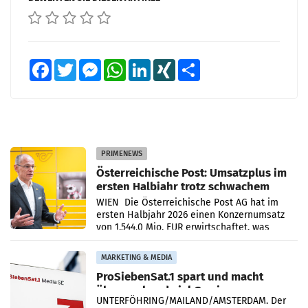
Facebook
Twitter
Messenger
WhatsApp
LinkedIn
XING
Teilen
PRIMENEWS
Österreichische Post: Umsatzplus im
ersten Halbjahr trotz schwachem
Briefgeschäft
WIEN Die Österreichische Post AG hat im
ersten Halbjahr 2026 einen Konzernumsatz
von 1.544,0 Mio. EUR erwirtschaftet, was
einem Plus von 3,8 Prozent gegenüber dem
Vergleichszeitraum
MARKETING & MEDIA
ProSiebenSat.1 spart und macht
überraschend viel Gewinn
UNTERFÖHRING/MAILAND/AMSTERDAM. Der