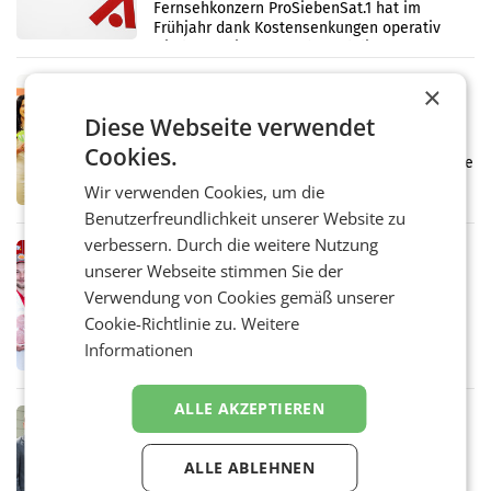
Fernsehkonzern ProSiebenSat.1 hat im
Frühjahr dank Kostensenkungen operativ
wieder Gewinn gemacht und die
Markterwartung deutlich übertroffen.
RETAIL
×
Eine Bühne für Zirkularität: ARA und
Diese Webseite verwendet
Müller informieren am POS über
Cookies.
Kreislauffähigkeit
Über den gesamten August hinweg rücken die
Altstoff Recycling Austria AG (ARA) und der
Wir verwenden Cookies, um die
Handelskonzern Müller die Initiative
Benutzerfreundlichkeit unserer Website zu
„Kreislauf-Helden“ in allen österreichischen
Müller-Filialen
verbessern. Durch die weitere Nutzung
RETAIL
unserer Webseite stimmen Sie der
Penny modernisiert zwei Filialen in
Verwendung von Cookies gemäß unserer
Ober- und Niederösterreich
WIENER NEUDORF. – Im Rahmen einer
Cookie-Richtlinie zu.
Weitere
laufenden Modernisierungsoffensive
Informationen
erneuert Penny zwei Filialen in Nieder- und
Oberösterreich. Die beiden Standorte liegen
in Haag sowie im rund
ALLE AKZEPTIEREN
RETAIL
Alles bereit für den Wechsel: Jürgen
ALLE ABLEHNEN
Albrecht setzt ab 1.1.2027 auf Adeg
WIENER NEUDORF. – Die geplante