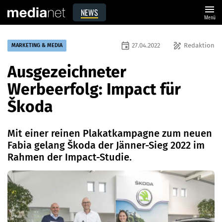
menu
NEWS
Menü
event
draw
27.04.2022
Redaktion
MARKETING & MEDIA
Ausgezeichneter
Werbeerfolg: Impact für
Škoda
Mit einer reinen Plakatkampagne zum neuen
Fabia gelang Škoda der Jänner-Sieg 2022 im
Rahmen der Impact-Studie.