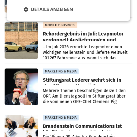
Zusammenarbeit zwischen Adeg und dem
Vorarlberger Kaufmann Jürgen Albrecht ist
DETAILS ANZEIGEN
kartellrechtlich freigegeben: Die
Bundeswettbewerbsbehörde und der
Bundeskartellanwalt
MOBILITY BUSINESS
Rekordergebnis im Juli: Leapmotor
verdoppelt Auslieferungen und
überschreitet die 100.000er-Marke
– Im Juli 2026 erreichte Leapmotor einen
wichtigen Meilenstein und lieferte weltweit
101.267 Fahrzeuge aus, womit sich das
Ergebnis gegenüber Juli 2025 mehr als
verdoppelte (+102
MARKETING & MEDIA
Stiftungsrat Lederer wehrt sich in
den SN gegen Vorwürfe
Mehrere Themen beschäftigen derzeit den
ORF. Am Dienstag soll im Stiftungsrat über
die vom neuen ORF-Chef Clemens Pig
vorgeschlagenen Besetzungen für die
Direktionen abgestimmt werden.
MARKETING & MEDIA
Brandenstein Communications ist
künftig Partner von OtterlyAI
Die Wiener PR-Agentur Brandenstein