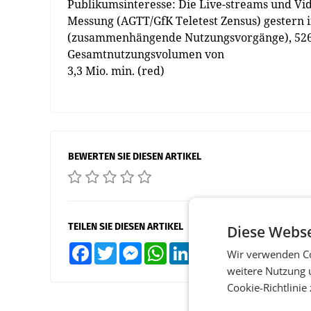
Publikumsinteresse: Die Live-streams und Vi
Messung (AGTT/GfK Teletest Zensus) gestern 
(zusammenhängende Nutzungsvorgänge), 526.0
Gesamtnutzungsvolumen von
3,3 Mio. min. (red)
BEWERTEN SIE DIESEN ARTIKEL
TEILEN SIE DIESEN ARTIKEL
Diese Webse
Facebook
Twitter
Messenger
WhatsApp
LinkedIn
XING
Teilen
Wir verwenden Co
weitere Nutzung 
Cookie-Richtlinie