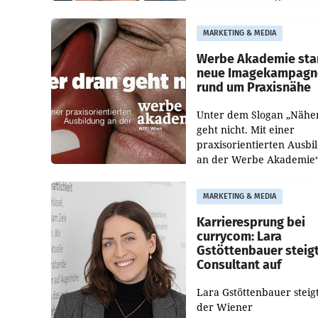
österreichischen
Tageszeitungen und analy
MARKETING & MEDIA
welche Politikerinnen un
Politiker Österreichs die
Werbe Akademie sta
neue Imagekampagn
rund um Praxisnähe
Unter dem Slogan „Nähe
geht nicht. Mit einer
praxisorientierten Ausbi
an der Werbe Akademie“
die Bildungseinrichtung 
WIFI Wien eine neue
MARKETING & MEDIA
Imagekampagne gestarte
Karrieresprung bei
currycom: Lara
Gstöttenbauer steig
Consultant auf
Lara Gstöttenbauer steigt
der Wiener