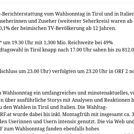
Berichterstattung vom Wahlsonntag in Tirol und in Italie
Zuseherinnen und Zuseher (weitester Seherkreis) waren ab
40,1% der heimischen TV-Bevölkerung ab 12 Jahren.
d“ um 19.30 Uhr mit 1,300 Mio. Reichweite bei 49%
tagswahl in Tirol knapp nach 17.00 Uhr sahen bis zu 812.
hlschluss um 23.00 Uhr) verfolgten um 23.20 Uhr in ORF 2 n
n Wahlsonntag ein umfangreiches und minutenaktuelles, v
n über ausführliche Storys mit Analysen und Reaktionen b
 den Wahlen in Tirol und Italien. Die Wahltag-
RF.at wurde dabei bis inkl. Montagfrüh mit insgesamt ca. 3
 den Userinnen und Usern intensiv genutzt. Die via Web un
F zum Wahlsonntag fanden ebenfalls hohes