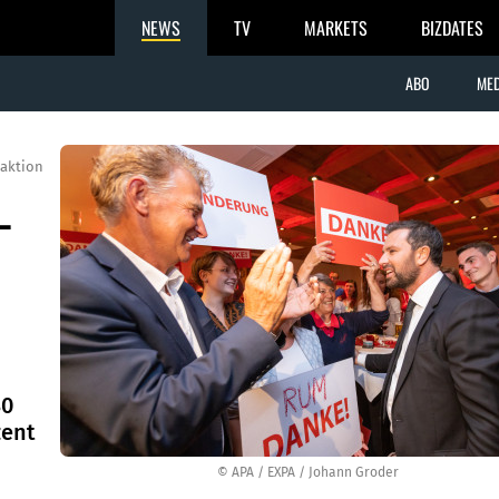
NEWS
TV
MARKETS
BIZDATES
ABO
MED
aktion
-
30
zent
© APA / EXPA / Johann Groder