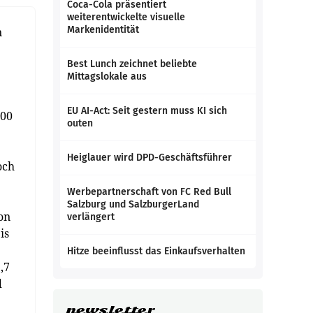
Coca-Cola präsentiert
weiterentwickelte visuelle
Markenidentität
n
Best Lunch zeichnet beliebte
Mittagslokale aus
EU AI-Act: Seit gestern muss KI sich
000
outen
Heiglauer wird DPD-Geschäftsführer
och
Werbepartnerschaft von FC Red Bull
Salzburg und SalzburgerLand
on
verlängert
is
Hitze beeinflusst das Einkaufsverhalten
,7
d
newsletter