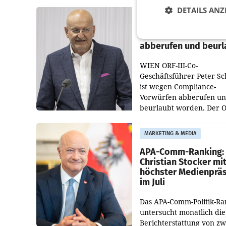
DETAILS ANZ
PRIMENEWS
ORF III: Peter Schöbe
abberufen und beurl
WIEN ORF-III-Co-
Geschäftsführer Peter S
ist wegen Compliance-
Vorwürfen abberufen u
beurlaubt worden. Der 
bestätigte gegenüber de
entsprechende
MARKETING & MEDIA
Medienberichte.
APA-Comm-Ranking:
Christian Stocker mi
höchster Medienprä
im Juli
Das APA-Comm-Politik-Ra
untersucht monatlich die
Berichterstattung von zw