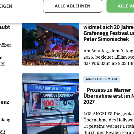
EIGEN
ALLE ABLEHNEN
ALLE A
MARKETING & MEDIA
r
ORF-Kulturmatinee
aubt
widmet sich 20 Jahr
Grafenegg Festival 
Peter Simonischek
chöber
Am Sonntag, dem 9. Aug
2026, begleitet Lillian M
nd
das Publikum ab 9.05 Uh
ORF
durch die ORF-
r APA
„Kulturmatinee“. Die Se
MARKETING & MEDIA
startet mit der Dokumen
„20 Jahre Grafenegg
Prozess zu Warner-
t
Übernahme erst im 
senz
2027
LOS ANGELES Die gepla
nking
Übernahme des Hollywo
Urgesteins Warner Broth
ölf
durch den Rivalen Para