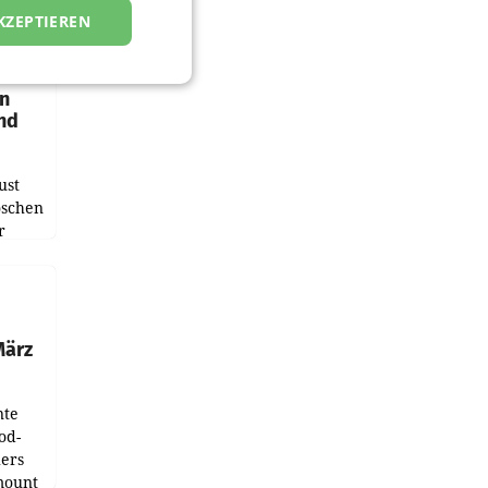
KZEPTIEREN
en
und
ust
oschen
r
ndung
tation
März
nte
od-
ers
mount