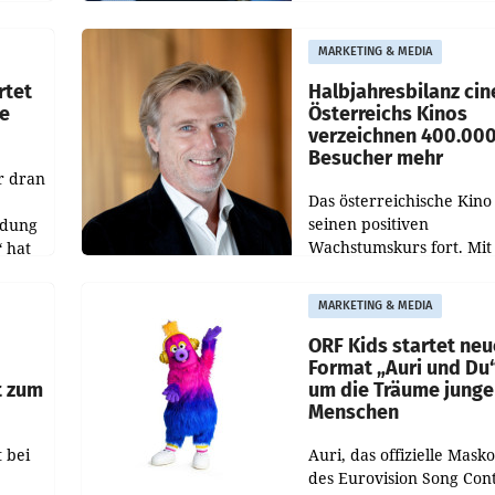
wird noch lange in der
siert,
Schwebe bleiben. Eine
MARKETING & MEDIA
d
Richterin setzte den Proz
rtet
Halbjahresbilanz cin
e
Österreichs Kinos
verzeichnen 400.00
Besucher mehr
r dran
Das österreichische Kino 
seinen positiven
ldung
Wachstumskurs fort. Mit
 hat
rund 400.000 Besucheri
des
und Besucher höheren
MARKETING & MEDIA
Nettoreichweite im erst
t.
Halbjahr 2026 gegenüb
ORF Kids startet ne
Format „Auri und Du
t zum
um die Träume junge
Menschen
 bei
Auri, das offizielle Mask
des Eurovision Song Cont