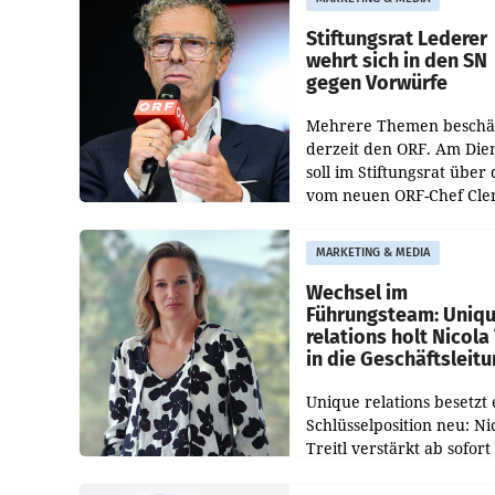
Bundeswettbewerbsbeh
und der Bundeskartellan
Stiftungsrat Lederer
wehrt sich in den SN
gegen Vorwürfe
Mehrere Themen beschä
derzeit den ORF. Am Die
soll im Stiftungsrat über 
vom neuen ORF-Chef Cl
Pig vorgeschlagenen
Besetzungen für die
MARKETING & MEDIA
Direktionen abgestimmt
werden.
Wechsel im
Führungsteam: Uniq
relations holt Nicola 
in die Geschäftsleit
Unique relations besetzt 
Schlüsselposition neu: Ni
Treitl verstärkt ab sofort
Geschäftsleitung der Wi
PR-Agentur an der Seite 