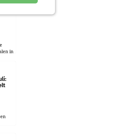
zwei
e
alen in
ich.
gen in
li:
lt
gen
uge
bnis