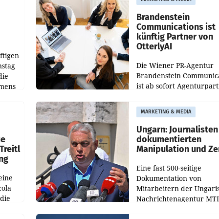
gegenüber Juli 2025 meh
örde
verdoppelte (+102
walt
Brandenstein
Communications ist
künftig Partner von
OtterlyAI
ftigen
Die Wiener PR-Agentur
nstag
Brandenstein Communica
die
ist ab sofort Agenturpar
emens
der KI-Monitoring- und
Optimierungsplattform
MARKETING & MEDIA
OtterlyAI. Damit baut di
Agentur ihr Leistungspor
Ungarn: Journalisten
ue
dokumentierten
Treitl
Manipulation und Ze
ung
Eine fast 500-seitige
eine
Dokumentation von
cola
Mitarbeitern der Ungari
 die
Nachrichtenagentur MTI 
ener
die systematische Nachri
von