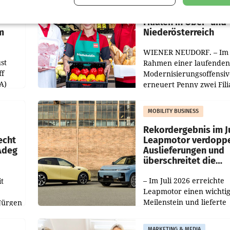
Penny modernisiert 
Filialen in Ober- und
m
Niederösterreich
WIENER NEUDORF. – Im
st
Rahmen einer laufenden
ff
Modernisierungsoffensiv
A)
erneuert Penny zwei Fili
Nieder- und Oberösterre
slauf-
Die beiden Standorte lie
MOBILITY BUSINESS
Haag sowie im rund
ilialen
Rekordergebnis im Ju
echt
Leapmotor verdoppe
 Adeg
Auslieferungen und
überschreitet die
100.000er-Marke
– Im Juli 2026 erreichte
t
Leapmotor einen wichti
Meilenstein und lieferte
Jürgen
weltweit 101.267 Fahrze
ich
aus, womit sich das Erge
MARKETING & MEDIA