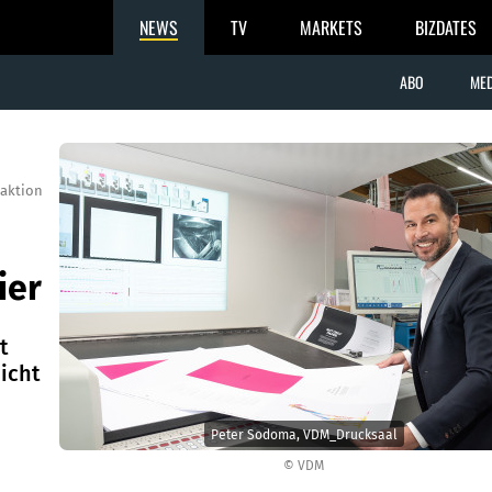
NEWS
TV
MARKETS
BIZDATES
ABO
MED
aktion
ier
t
nicht
Peter Sodoma, VDM_Drucksaal
© VDM