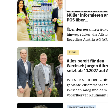
Eine Bühne für
Zirkularität: ARA und
Müller informieren a
POS über
Kreislauffähigkeit
Über den gesamten Augu
hinweg rücken die Altsto
Recycling Austria AG (AR
und der Handelskonzern
Müller die Initiative „Krei
RETAIL
Helden“ in allen
österreichischen Müller-F
Alles bereit für den
Wechsel: Jürgen Albr
setzt ab 1.1.2027 auf
WIENER NEUDORF. – Die
geplante Zusammenarbei
zwischen Adeg und dem
Vorarlberger Kaufmann 
Albrecht ist kartellrechtl
freigegeben: Die
MARKETING & MEDIA