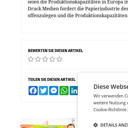
seien die Produktionskapazitäten in Europa i
Druck Medien fordert die Papierindustrie des
offenzulegen und die Produktionskapazitäten f
BEWERTEN SIE DIESEN ARTIKEL
TEILEN SIE DIESEN ARTIKEL
Diese Webse
Facebook
Twitter
Messenger
WhatsApp
LinkedIn
XING
Teilen
Wir verwenden Co
weitere Nutzung 
Cookie-Richtlinie
DETAILS ANZ
RETAIL