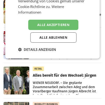
Verwendung von Cookies gemäß unserer
Eine Bühne für Zirkularität: ARA und
Cookie-Richtlinie zu.
Weitere
Müller informieren am POS über
Informationen
Kreislauffähigkeit
Über den gesamten August hinweg rücken die
Altstoff Recycling Austria AG (ARA) und der
Handelskonzern Müller die Initiative
ALLE AKZEPTIEREN
„Kreislauf-Helden“ in allen österreichischen
Müller-Filialen
RETAIL
ALLE ABLEHNEN
Penny modernisiert zwei Filialen in
Ober- und Niederösterreich
WIENER NEUDORF. – Im Rahmen einer
DETAILS ANZEIGEN
laufenden Modernisierungsoffensive
erneuert Penny zwei Filialen in Nieder- und
Oberösterreich. Die beiden Standorte liegen
in Haag sowie im rund
RETAIL
Alles bereit für den Wechsel: Jürgen
Albrecht setzt ab 1.1.2027 auf Adeg
WIENER NEUDORF. – Die geplante
Zusammenarbeit zwischen Adeg und dem
Vorarlberger Kaufmann Jürgen Albrecht ist
kartellrechtlich freigegeben: Die
Bundeswettbewerbsbehörde und der
Bundeskartellanwalt
MOBILITY BUSINESS