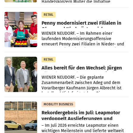
Handelskonzern Müller die Initiative
„Kreislauf-Helden“ in allen österreichischen
Müller-Filialen
RETAIL
Penny modernisiert zwei Filialen in
Ober- und Niederösterreich
WIENER NEUDORF. – Im Rahmen einer
laufenden Modernisierungsoffensive
erneuert Penny zwei Filialen in Nieder- und
Oberösterreich. Die beiden Standorte liegen
in Haag sowie im rund
RETAIL
Alles bereit für den Wechsel: Jürgen
Albrecht setzt ab 1.1.2027 auf Adeg
WIENER NEUDORF. – Die geplante
Zusammenarbeit zwischen Adeg und dem
Vorarlberger Kaufmann Jürgen Albrecht ist
kartellrechtlich freigegeben: Die
Bundeswettbewerbsbehörde und der
Bundeskartellanwalt
MOBILITY BUSINESS
Rekordergebnis im Juli: Leapmotor
verdoppelt Auslieferungen und
überschreitet die 100.000er-Marke
– Im Juli 2026 erreichte Leapmotor einen
wichtigen Meilenstein und lieferte weltweit