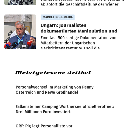
ab sofort die Geschäftsleitung der Wiener
PR-Agentur an der Seite von Josef Kalina und
Anna Kalina-Mahr.
MARKETING & MEDIA
Ungarn: Journalisten
dokumentierten Manipulation und
Zensur
Eine fast 500-seitige Dokumentation von
Mitarbeitern der Ungarischen
Nachrichtenagentur MTI soll die
systematische Nachrichten-Manipulation und
Zensur bei der Agentur während der Zeit
Meistgelesene Artikel
Personalwechsel im Marketing von Penny
Österreich und Rewe Großhandel
Falkensteiner Camping Wörthersee offiziell eröffnet:
Drei Millionen Euro investiert
ORF: Pig legt Personalliste vor