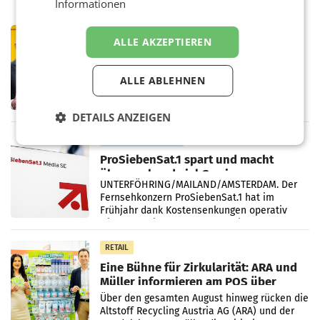
Informationen
PRIMENEWS
ALLE AKZEPTIEREN
Österreichische Post: Umsatzplus im
ersten Halbjahr trotz schwachem
Briefgeschäft
ALLE ABLEHNEN
WIEN Die Österreichische Post AG hat im
ersten Halbjahr 2026 einen Konzernumsatz
von 1.544,0 Mio. EUR erwirtschaftet, was
DETAILS ANZEIGEN
einem Plus von 3,8 Prozent gegenüber dem
Vergleichszeitraum
MARKETING & MEDIA
ProSiebenSat.1 spart und macht
überraschend viel Gewinn
UNTERFÖHRING/MAILAND/AMSTERDAM. Der
Fernsehkonzern ProSiebenSat.1 hat im
Frühjahr dank Kostensenkungen operativ
wieder Gewinn gemacht und die
Markterwartung deutlich übertroffen.
RETAIL
Eine Bühne für Zirkularität: ARA und
Müller informieren am POS über
Kreislauffähigkeit
Über den gesamten August hinweg rücken die
Altstoff Recycling Austria AG (ARA) und der