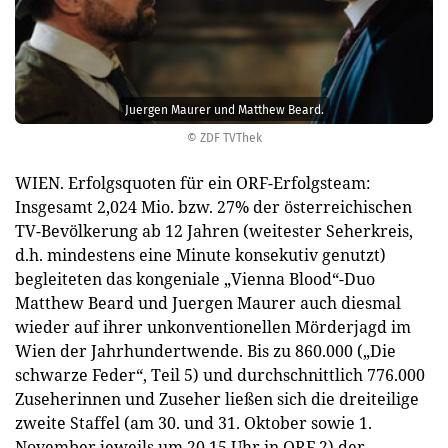
Juergen Maurer und Matthew Beard.
© ZDF TVThek
WIEN. Erfolgsquoten für ein ORF-Erfolgsteam:
Insgesamt 2,024 Mio. bzw. 27% der österreichischen
TV-Bevölkerung ab 12 Jahren (weitester Seherkreis,
d.h. mindestens eine Minute konsekutiv genutzt)
begleiteten das kongeniale „Vienna Blood“-Duo
Matthew Beard und Juergen Maurer auch diesmal
wieder auf ihrer unkonventionellen Mörderjagd im
Wien der Jahrhundertwende. Bis zu 860.000 („Die
schwarze Feder“, Teil 5) und durchschnittlich 776.000
Zuseherinnen und Zuseher ließen sich die dreiteilige
zweite Staffel (am 30. und 31. Oktober sowie 1.
November jeweils um 20.15 Uhr in ORF 2) der