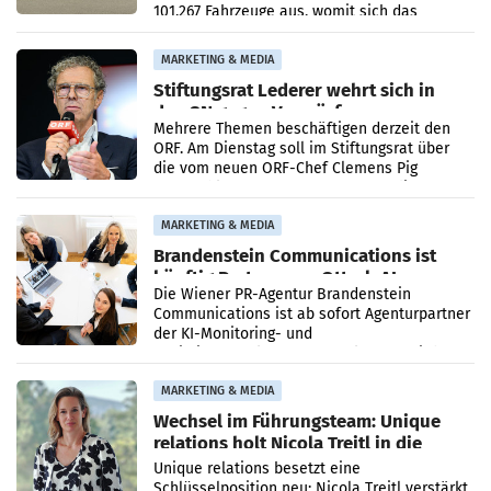
101.267 Fahrzeuge aus, womit sich das
Ergebnis gegenüber Juli 2025 mehr als
verdoppelte (+102
MARKETING & MEDIA
Stiftungsrat Lederer wehrt sich in
den SN gegen Vorwürfe
Mehrere Themen beschäftigen derzeit den
ORF. Am Dienstag soll im Stiftungsrat über
die vom neuen ORF-Chef Clemens Pig
vorgeschlagenen Besetzungen für die
Direktionen abgestimmt werden.
MARKETING & MEDIA
Brandenstein Communications ist
künftig Partner von OtterlyAI
Die Wiener PR-Agentur Brandenstein
Communications ist ab sofort Agenturpartner
der KI-Monitoring- und
Optimierungsplattform OtterlyAI. Damit baut
die Agentur ihr Leistungsportfolio
MARKETING & MEDIA
Wechsel im Führungsteam: Unique
relations holt Nicola Treitl in die
Geschäftsleitung
Unique relations besetzt eine
Schlüsselposition neu: Nicola Treitl verstärkt